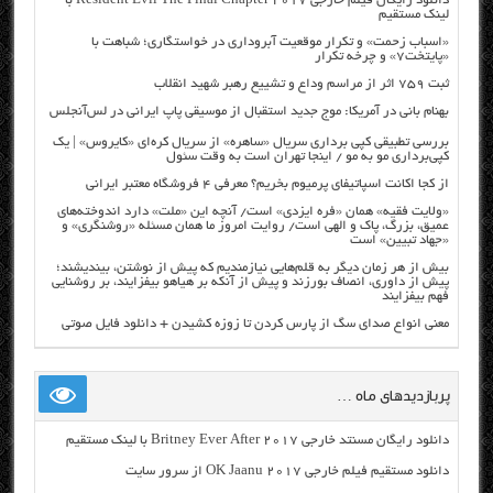
دانلود رایگان فیلم خارجی Resident Evil The Final Chapter 2017 با
لینک مستقیم
«اسباب زحمت» و تکرار موقعیت آبروداری در خواستگاری؛ شباهت با
«پایتخت۷» و چرخه تکرار
ثبت ۷۵۹ اثر از مراسم وداع و تشییع رهبر شهید انقلاب
بهنام بانی در آمریکا: موج جدید استقبال از موسیقی پاپ ایرانی در لس‌آنجلس
بررسی تطبیقی کپی برداری سریال «ساهره» از سریال کره‌ای «کایروس» | یک
کپی‌برداری مو به مو / اینجا تهران است به وقت سئول
از کجا اکانت اسپاتیفای پرمیوم بخریم؟ معرفی ۴ فروشگاه معتبر ایرانی
«ولایت فقیه» همان «فره ایزدی» است/ آنچه این «ملت» دارد اندوخته‌های
عمیق، بزرگ، پاک و الهی است/ روایت امروز ما همان مسئله «روشنگری» و
«جهاد تبیین» است
بیش از هر زمان دیگر به قلم‌هایی نیازمندیم که پیش از نوشتن، بیندیشند؛
پیش از داوری، انصاف بورزند و پیش از آنکه بر هیاهو بیفزایند، بر روشنایی
فهم بیفزایند
معنی انواع صدای سگ از پارس کردن تا زوزه کشیدن + دانلود فایل صوتی
پربازدیدهای ماه …
دانلود رایگان مسنتد خارجی Britney Ever After 2017 با لینک مستقیم
دانلود مستقیم فیلم خارجی OK Jaanu 2017 از سرور سایت