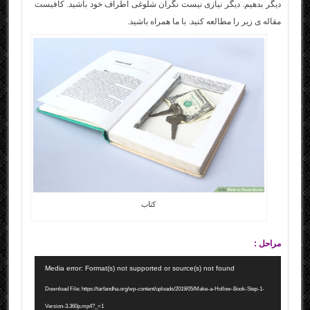
دیگر بدهیم. دیگر نیازی نیست نگران شلوغی اطراف خود باشید. کافیست
مقاله ی زیر را مطالعه کنید. با ما همراه باشید.
کتاب
مراحل :
نمایشگر
Media error: Format(s) not supported or source(s) not found
ویدیو
Download File: https://tarfandha.org/wp-content/uploads/2019/05/Make-a-Hollow-Book-Step-1-
Version-3.360p.mp4?_=1