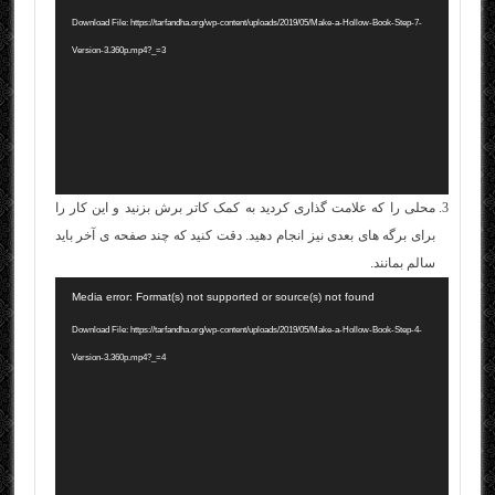
ویدیو
Download File: https://tarfandha.org/wp-content/uploads/2019/05/Make-a-Hollow-Book-Step-7-
Version-3.360p.mp4?_=3
محلی را که علامت گذاری کردید به کمک کاتر برش بزنید و این کار را
برای برگه های بعدی نیز انجام دهید. دقت کنید که چند صفحه ی آخر باید
سالم بمانند.
نمایشگر
Media error: Format(s) not supported or source(s) not found
ویدیو
Download File: https://tarfandha.org/wp-content/uploads/2019/05/Make-a-Hollow-Book-Step-4-
Version-3.360p.mp4?_=4