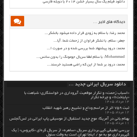
دانلود فیلم یک سال بسیار خشن ۲۰۱۴ با دوبله فارسی
دیدگاه های اخیر …
محمد رضا: با سلام به زودی قرار داده میشود باتشکر...
جعفر: سلام. با تشکر فراوان از زحمات شما. آیا...
محمد: درود پیشنهاد شما بررسی شده و در صورت ا...
Mohammad: با سلام لطفا سریال جومونگ را بدون سانس...
محمد: درود بر شما از این که راضی هستید خرسند...
دانلود سریال ایرانی جدید …
«اسباب زحمت» و تکرار موقعیت آبروداری در خواستگاری؛ شباهت با
«پایتخت۷» و چرخه تکرار
۱۴ مرداد ۱۴۰۵
ثبت ۷۵۹ اثر از مراسم وداع و تشییع رهبر شهید انقلاب
۱۲ مرداد ۱۴۰۵
بهنام بانی در آمریکا: موج جدید استقبال از موسیقی پاپ ایرانی در لس‌آنجلس
۱۱ مرداد ۱۴۰۵
بررسی تطبیقی کپی برداری سریال «ساهره» از سریال کره‌ای «کایروس» | یک
کپی‌برداری مو به مو / اینجا تهران است به وقت سئول