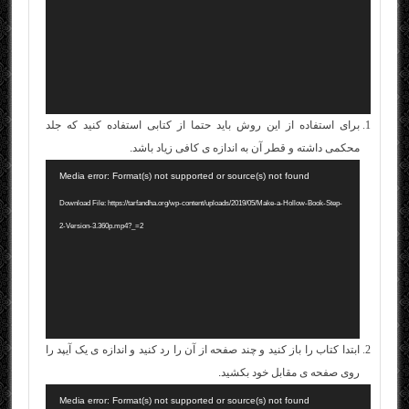
برای استفاده از این روش باید حتما از کتابی استفاده کنید که جلد
محکمی داشته و قطر آن به اندازه ی کافی زیاد باشد.
نمایشگر
Media error: Format(s) not supported or source(s) not found
ویدیو
Download File: https://tarfandha.org/wp-content/uploads/2019/05/Make-a-Hollow-Book-Step-
2-Version-3.360p.mp4?_=2
ابتدا کتاب را باز کنید و چند صفحه از آن را رد کنید و اندازه ی یک آیپد را
روی صفحه ی مقابل خود بکشید.
نمایشگر
Media error: Format(s) not supported or source(s) not found