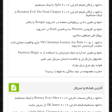
دانلود رایگان فیلم خارجی Split 2017 با لینک مستقیم
دانلود رایگان فیلم خارجی Resident Evil The Final Chapter 2017 با
لینک مستقیم
نحوه ي تغيير دادن رزولوشن صفحه در اندروید Nougat یا بالاتر
نحوه ي افزودن Phoenix به برنامه ی Kodi در اندروید
بیوگرافی مصطفی سالاری
دانلود VR Christmas Journey Joy Ride v1.5.1 بازی واقعیت مجازی لذت
سفردر کریسمس اندروید
نحوه ی تغییر اندازه و ایجاد پارتیشن با استفاده از Partition Magic 8
عکسهای بازیگران و خلاصه داستان سریال غیر علنی
فواید پای مرغ برای نوزاد
حضرت معصومه در چند سالگی به شهادت رسید؟
آخرین فیلم و سریال
دانلود رایگان مسنتد خارجی Britney Ever After 2017 با لینک مستقیم
دانلود مستقیم فیلم خارجی OK Jaanu 2017 از سرور سایت