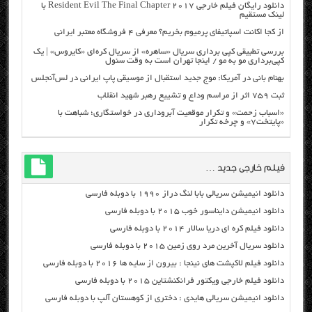
دانلود رایگان فیلم خارجی Resident Evil The Final Chapter 2017 با
لینک مستقیم
از کجا اکانت اسپاتیفای پرمیوم بخریم؟ معرفی ۴ فروشگاه معتبر ایرانی
بررسی تطبیقی کپی برداری سریال «ساهره» از سریال کره‌ای «کایروس» | یک
کپی‌برداری مو به مو / اینجا تهران است به وقت سئول
بهنام بانی در آمریکا: موج جدید استقبال از موسیقی پاپ ایرانی در لس‌آنجلس
ثبت ۷۵۹ اثر از مراسم وداع و تشییع رهبر شهید انقلاب
«اسباب زحمت» و تکرار موقعیت آبروداری در خواستگاری؛ شباهت با
«پایتخت۷» و چرخه تکرار
فیلم خارجی جدید …
دانلود انیمیشن سریالی بابا لنگ دراز ۱۹۹۰ با دوبله فارسی
دانلود انیمیشن دایناسور خوب ۲۰۱۵ با دوبله فارسی
دانلود فیلم کره ای دریا سالار ۲۰۱۴ با دوبله فارسی
دانلود سریال آخرین مرد روی زمین ۲۰۱۵ با دوبله فارسی
دانلود فیلم لاکپشت های نینجا : بیرون از سایه ها ۲۰۱۶ با دوبله فارسی
دانلود فیلم خارجی ویکتور فرانکنشتاین ۲۰۱۵ با دوبله فارسی
دانلود انیمیشن سریالی هایدی : دختری از کوهستان آلپ با دوبله فارسی