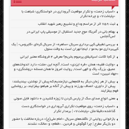
«اسباب زحمت» و تکرار موقعیت آبروداری در خواستگاری؛ شباهت با
«پایتخت۷» و چرخه تکرار
ثبت ۷۵۹ اثر از مراسم وداع و تشییع رهبر شهید انقلاب
بهنام بانی در آمریکا: موج جدید استقبال از موسیقی پاپ ایرانی در
لس‌آنجلس
بررسی تطبیقی کپی برداری سریال «ساهره» از سریال کره‌ای «کایروس» | یک
کپی‌برداری مو به مو / اینجا تهران است به وقت سئول
از کجا اکانت اسپاتیفای پرمیوم بخریم؟ معرفی ۴ فروشگاه معتبر ایرانی
«ولایت فقیه» همان «فره ایزدی» است/ آنچه این «ملت» دارد اندوخته‌های
عمیق، بزرگ، پاک و الهی است/ روایت امروز ما همان مسئله «روشنگری» و
«جهاد تبیین» است
بیش از هر زمان دیگر به قلم‌هایی نیازمندیم که پیش از نوشتن، بیندیشند؛
پیش از داوری، انصاف بورزند و پیش از آنکه بر هیاهو بیفزایند، بر روشنایی
فهم بیفزایند
معنی انواع صدای سگ از پارس کردن تا زوزه کشیدن + دانلود فایل صوتی
«اسباب زحمت» روی موقعیت تکراری آبروداری در خواستگاری دست
گذاشته دقیقا مثل «پایتخت۷» | برمدار تکرار
بازخوانی روایتی از ناگفته‌های سریال «امام علی(ع)» درباره مخالفت با حضور
دو بازیگر مطرح | چرا گوگوش و فردین ، «قطام» و «مالک» نشدند