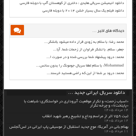
دانلود انیمیشن سریالی هایدی : دختری از کوهستان آلپ با دوبله فارسی
دانلود فیلم یک سال بسیار خشن ۲۰۱۴ با دوبله فارسی
دیدگاه های اخیر …
محمد رضا: با سلام به زودی قرار داده میشود باتشکر...
جعفر: سلام. با تشکر فراوان از زحمات شما. آیا...
محمد: درود پیشنهاد شما بررسی شده و در صورت ا...
Mohammad: با سلام لطفا سریال جومونگ را بدون سانس...
محمد: درود بر شما از این که راضی هستید خرسند...
دانلود سریال ایرانی جدید …
«اسباب زحمت» و تکرار موقعیت آبروداری در خواستگاری؛ شباهت با
«پایتخت۷» و چرخه تکرار
۱۴ مرداد ۱۴۰۵
ثبت ۷۵۹ اثر از مراسم وداع و تشییع رهبر شهید انقلاب
۱۲ مرداد ۱۴۰۵
بهنام بانی در آمریکا: موج جدید استقبال از موسیقی پاپ ایرانی در لس‌آنجلس
۱۱ مرداد ۱۴۰۵