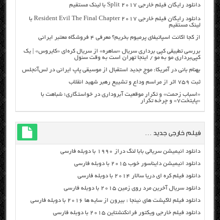
دانلود رایگان فیلم خارجی Split 2017 با لینک مستقیم
دانلود رایگان فیلم خارجی Resident Evil The Final Chapter 2017 با
لینک مستقیم
از کجا اکانت اسپاتیفای پرمیوم بخریم؟ معرفی ۴ فروشگاه معتبر ایرانی
بررسی تطبیقی کپی برداری سریال «ساهره» از سریال کره‌ای «کایروس» | یک
کپی‌برداری مو به مو / اینجا تهران است به وقت سئول
بهنام بانی در آمریکا: موج جدید استقبال از موسیقی پاپ ایرانی در لس‌آنجلس
ثبت ۷۵۹ اثر از مراسم وداع و تشییع رهبر شهید انقلاب
«اسباب زحمت» و تکرار موقعیت آبروداری در خواستگاری؛ شباهت با
«پایتخت۷» و چرخه تکرار
فیلم خارجی جدید …
دانلود انیمیشن سریالی بابا لنگ دراز ۱۹۹۰ با دوبله فارسی
دانلود انیمیشن دایناسور خوب ۲۰۱۵ با دوبله فارسی
دانلود فیلم کره ای دریا سالار ۲۰۱۴ با دوبله فارسی
دانلود سریال آخرین مرد روی زمین ۲۰۱۵ با دوبله فارسی
دانلود فیلم لاکپشت های نینجا : بیرون از سایه ها ۲۰۱۶ با دوبله فارسی
دانلود فیلم خارجی ویکتور فرانکنشتاین ۲۰۱۵ با دوبله فارسی