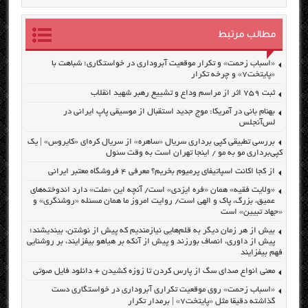
مطالب مرتبط
«اسباب زحمت» و تکرار موقعیت آبروداری در خواستگاری؛ شباهت با
«پایتخت۷» و چرخه تکرار
ثبت ۷۵۹ اثر از مراسم وداع و تشییع رهبر شهید انقلاب
بهنام بانی در آمریکا: موج جدید استقبال از موسیقی پاپ ایرانی در
لس‌آنجلس
بررسی تطبیقی کپی برداری سریال «ساهره» از سریال کره‌ای «کایروس» | یک
کپی‌برداری مو به مو / اینجا تهران است به وقت سئول
از کجا اکانت اسپاتیفای پرمیوم بخریم؟ معرفی ۴ فروشگاه معتبر ایرانی
«ولایت فقیه» همان «فره ایزدی» است/ آنچه این «ملت» دارد اندوخته‌های
عمیق، بزرگ، پاک و الهی است/ روایت امروز ما همان مسئله «روشنگری» و
«جهاد تبیین» است
بیش از هر زمان دیگر به قلم‌هایی نیازمندیم که پیش از نوشتن، بیندیشند؛
پیش از داوری، انصاف بورزند و پیش از آنکه بر هیاهو بیفزایند، بر روشنایی
فهم بیفزایند
معنی انواع صدای سگ از پارس کردن تا زوزه کشیدن + دانلود فایل صوتی
«اسباب زحمت» روی موقعیت تکراری آبروداری در خواستگاری دست
گذاشته دقیقا مثل «پایتخت۷» | برمدار تکرار