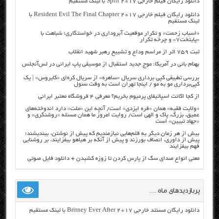
دانلود رایگان فیلم خارجی Split 2017 با لینک مستقیم
دانلود رایگان فیلم خارجی Resident Evil The Final Chapter 2017 با
لینک مستقیم
«اسباب زحمت» و تکرار موقعیت آبروداری در خواستگاری؛ شباهت با
«پایتخت۷» و چرخه تکرار
ثبت ۷۵۹ اثر از مراسم وداع و تشییع رهبر شهید انقلاب
بهنام بانی در آمریکا: موج جدید استقبال از موسیقی پاپ ایرانی در لس‌آنجلس
بررسی تطبیقی کپی برداری سریال «ساهره» از سریال کره‌ای «کایروس» | یک
کپی‌برداری مو به مو / اینجا تهران است به وقت سئول
از کجا اکانت اسپاتیفای پرمیوم بخریم؟ معرفی ۴ فروشگاه معتبر ایرانی
«ولایت فقیه» همان «فره ایزدی» است/ آنچه این «ملت» دارد اندوخته‌های
عمیق، بزرگ، پاک و الهی است/ روایت امروز ما همان مسئله «روشنگری» و
«جهاد تبیین» است
بیش از هر زمان دیگر به قلم‌هایی نیازمندیم که پیش از نوشتن، بیندیشند؛
پیش از داوری، انصاف بورزند و پیش از آنکه بر هیاهو بیفزایند، بر روشنایی
فهم بیفزایند
معنی انواع صدای سگ از پارس کردن تا زوزه کشیدن + دانلود فایل صوتی
پربازدیدهای ماه …
دانلود رایگان مسنتد خارجی Britney Ever After 2017 با لینک مستقیم