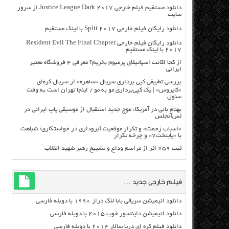
دانلود مستقیم فیلم خارجی Justice League Dark 2017 از سرور
سایت
دانلود رایگان فیلم خارجی Split 2017 با لینک مستقیم
دانلود رایگان فیلم خارجی Resident Evil The Final Chapter
2017 با لینک مستقیم
از کجا اکانت اسپاتیفای پرمیوم بخریم؟ معرفی ۴ فروشگاه معتبر
ایرانی
بررسی تطبیقی کپی برداری سریال «ساهره» از سریال کره‌ای
«کایروس» | یک کپی‌برداری مو به مو / اینجا تهران است به وقت
سئول
بهنام بانی در آمریکا: موج جدید استقبال از موسیقی پاپ ایرانی در
لس‌آنجلس
«اسباب زحمت» و تکرار موقعیت آبروداری در خواستگاری؛ شباهت
با «پایتخت۷» و چرخه تکرار
ثبت ۷۵۹ اثر از مراسم وداع و تشییع رهبر شهید انقلاب
فیلم خارجی جدید …
دانلود انیمیشن سریالی بابا لنگ دراز ۱۹۹۰ با دوبله فارسی
دانلود انیمیشن دایناسور خوب ۲۰۱۵ با دوبله فارسی
دانلود فیلم کره ای دریا سالار ۲۰۱۴ با دوبله فارسی