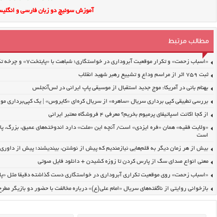
آموزش سوئیچ دو زبان فارسی و انگلیس
مطالب مرتبط
«اسباب زحمت» و تکرار موقعیت آبروداری در خواستگاری؛ شباهت با «پایتخت۷» و چرخه تکرار
ثبت ۷۵۹ اثر از مراسم وداع و تشییع رهبر شهید انقلاب
بهنام بانی در آمریکا: موج جدید استقبال از موسیقی پاپ ایرانی در لس‌آنجلس
بررسی تطبیقی کپی برداری سریال «ساهره» از سریال کره‌ای «کایروس» | یک کپی‌برداری مو 
از کجا اکانت اسپاتیفای پرمیوم بخریم؟ معرفی ۴ فروشگاه معتبر ایرانی
«ولایت فقیه» همان «فره ایزدی» است/ آنچه این «ملت» دارد اندوخته‌های عمیق، بزرگ، پا
است
بیش از هر زمان دیگر به قلم‌هایی نیازمندیم که پیش از نوشتن، بیندیشند؛ پیش از داوری، ا
معنی انواع صدای سگ از پارس کردن تا زوزه کشیدن + دانلود فایل صوتی
«اسباب زحمت» روی موقعیت تکراری آبروداری در خواستگاری دست گذاشته دقیقا مثل «پایتخت۷» | برمدار 
بازخوانی روایتی از ناگفته‌های سریال «امام علی(ع)» درباره مخالفت با حضور دو بازیگر مط