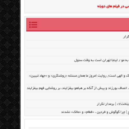
ی در فیلم های دوبله
به مو / اینجا تهران است به وقت سئول
ک و الهی است/ روایت امروز ما همان مسئله «روشنگری» و «جهاد تبیین»
نصاف بورزند و پیش از آنکه بر هیاهو بیفزایند، بر روشنایی فهم بیفزایند
تکرار
رح | چرا گوگوش و فردین ، «قطام» و «مالک» نشدند