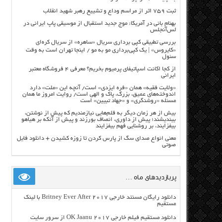
ثبت ۷۵۹ اثر از مراسم وداع و تشییع رهبر شهید انقلاب
بهنام بانی در آمریکا: موج جدید استقبال از موسیقی پاپ ایرانی در
لس‌آنجلس
بررسی تطبیقی کپی برداری سریال «ساهره» از سریال کره‌ای
«کایروس» | یک کپی‌برداری مو به مو / اینجا تهران است به وقت
سئول
از کجا اکانت اسپاتیفای پرمیوم بخریم؟ معرفی ۴ فروشگاه معتبر
ایرانی
«ولایت فقیه» همان «فره ایزدی» است/ آنچه این «ملت» دارد
اندوخته‌های عمیق، بزرگ، پاک و الهی است/ روایت امروز ما همان
مسئله «روشنگری» و «جهاد تبیین» است
بیش از هر زمان دیگر به قلم‌هایی نیازمندیم که پیش از نوشتن،
بیندیشند؛ پیش از داوری، انصاف بورزند و پیش از آنکه بر هیاهو
بیفزایند، بر روشنایی فهم بیفزایند
معنی انواع صدای سگ از پارس کردن تا زوزه کشیدن + دانلود فایل
صوتی
پربازدیدهای ماه …
دانلود رایگان مسنتد خارجی Britney Ever After 2017 با لینک
مستقیم
دانلود مستقیم فیلم خارجی OK Jaanu 2017 از سرور سایت