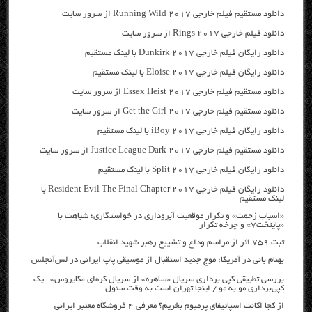
دانلود مستقیم فیلم خارجی Running Wild 2017 از سرور سایت
دانلود فیلم خارجی Rings 2017 از سرور سایت
دانلود رایگان فیلم خارجی Dunkirk 2017 با لینک مستقیم
دانلود رایگان فیلم خارجی Eloise 2017 با لینک مستقیم
دانلود مستقیم فیلم خارجی Essex Heist 2017 از سرور سایت
دانلود مستقیم فیلم خارجی Get the Girl 2017 از سرور سایت
دانلود رایگان فیلم خارجی iBoy 2017 با لینک مستقیم
دانلود مستقیم فیلم خارجی Justice League Dark 2017 از سرور سایت
دانلود رایگان فیلم خارجی Split 2017 با لینک مستقیم
دانلود رایگان فیلم خارجی Resident Evil The Final Chapter 2017 با
لینک مستقیم
«اسباب زحمت» و تکرار موقعیت آبروداری در خواستگاری؛ شباهت با
«پایتخت۷» و چرخه تکرار
ثبت ۷۵۹ اثر از مراسم وداع و تشییع رهبر شهید انقلاب
بهنام بانی در آمریکا: موج جدید استقبال از موسیقی پاپ ایرانی در لس‌آنجلس
بررسی تطبیقی کپی برداری سریال «ساهره» از سریال کره‌ای «کایروس» | یک
کپی‌برداری مو به مو / اینجا تهران است به وقت سئول
از کجا اکانت اسپاتیفای پرمیوم بخریم؟ معرفی ۴ فروشگاه معتبر ایرانی