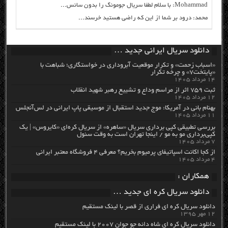
Mohammad: با سلام لطفا سریال جومونگ را بدون سانس...
محمد: درود بر شما از این که راضی هستید خرسند...
دانلود سریال ایرانی جدید …
«اسباب زحمت» و تکرار موقعیت آبروداری در خواستگاری؛ شباهت با
«پایتخت۷» و چرخه تکرار
۱۴ مرداد ۱۴۰۵
ثبت ۷۵۹ اثر از مراسم وداع و تشییع رهبر شهید انقلاب
۱۲ مرداد ۱۴۰۵
بهنام بانی در آمریکا: موج جدید استقبال از موسیقی پاپ ایرانی در لس‌آنجلس
۱۱ مرداد ۱۴۰۵
بررسی تطبیقی کپی برداری سریال «ساهره» از سریال کره‌ای «کایروس» | یک
کپی‌برداری مو به مو / اینجا تهران است به وقت سئول
۷ مرداد ۱۴۰۵
از کجا اکانت اسپاتیفای پرمیوم بخریم؟ معرفی ۴ فروشگاه معتبر ایرانی
۴ مرداد ۱۴۰۵
همکاران :
دانلود سریال کره ای جدید …
دانلود سریال کره ای فراری از قصر با لینک مستقیم
۱۲ مهر ۱۳۹۵
دانلود سریال کره ای شاه دائه جو جوان ۲۰۰۷ با لینک مستقیم