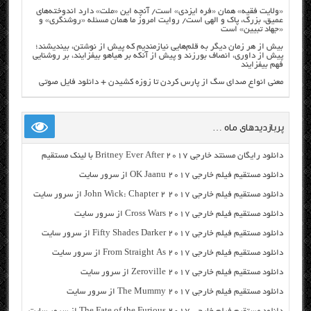
«ولایت فقیه» همان «فره ایزدی» است/ آنچه این «ملت» دارد اندوخته‌های
عمیق، بزرگ، پاک و الهی است/ روایت امروز ما همان مسئله «روشنگری» و
«جهاد تبیین» است
بیش از هر زمان دیگر به قلم‌هایی نیازمندیم که پیش از نوشتن، بیندیشند؛
پیش از داوری، انصاف بورزند و پیش از آنکه بر هیاهو بیفزایند، بر روشنایی
فهم بیفزایند
معنی انواع صدای سگ از پارس کردن تا زوزه کشیدن + دانلود فایل صوتی
پربازدیدهای ماه …
دانلود رایگان مسنتد خارجی Britney Ever After 2017 با لینک مستقیم
دانلود مستقیم فیلم خارجی OK Jaanu 2017 از سرور سایت
دانلود مستقیم فیلم خارجی John Wick: Chapter 2 2017 از سرور سایت
دانلود مستقیم فیلم خارجی Cross Wars 2017 از سرور سایت
دانلود مستقیم فیلم خارجی Fifty Shades Darker 2017 از سرور سایت
دانلود مستقیم فیلم خارجی From Straight As 2017 از سرور سایت
دانلود مستقیم فیلم خارجی Zeroville 2017 از سرور سایت
دانلود مستقیم فیلم خارجی The Mummy 2017 از سرور سایت