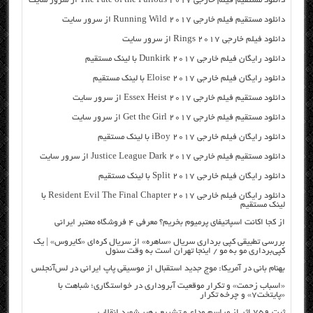
دانلود مستقیم فیلم خارجی The Fate of the Furious 2017 از سرور سایت
دانلود مستقیم فیلم خارجی Running Wild 2017 از سرور سایت
دانلود فیلم خارجی Rings 2017 از سرور سایت
دانلود رایگان فیلم خارجی Dunkirk 2017 با لینک مستقیم
دانلود رایگان فیلم خارجی Eloise 2017 با لینک مستقیم
دانلود مستقیم فیلم خارجی Essex Heist 2017 از سرور سایت
دانلود مستقیم فیلم خارجی Get the Girl 2017 از سرور سایت
دانلود رایگان فیلم خارجی iBoy 2017 با لینک مستقیم
دانلود مستقیم فیلم خارجی Justice League Dark 2017 از سرور سایت
دانلود رایگان فیلم خارجی Split 2017 با لینک مستقیم
دانلود رایگان فیلم خارجی Resident Evil The Final Chapter 2017 با
لینک مستقیم
از کجا اکانت اسپاتیفای پرمیوم بخریم؟ معرفی ۴ فروشگاه معتبر ایرانی
بررسی تطبیقی کپی برداری سریال «ساهره» از سریال کره‌ای «کایروس» | یک
کپی‌برداری مو به مو / اینجا تهران است به وقت سئول
بهنام بانی در آمریکا: موج جدید استقبال از موسیقی پاپ ایرانی در لس‌آنجلس
«اسباب زحمت» و تکرار موقعیت آبروداری در خواستگاری؛ شباهت با
«پایتخت۷» و چرخه تکرار
ثبت ۷۵۹ اثر از مراسم وداع و تشییع رهبر شهید انقلاب