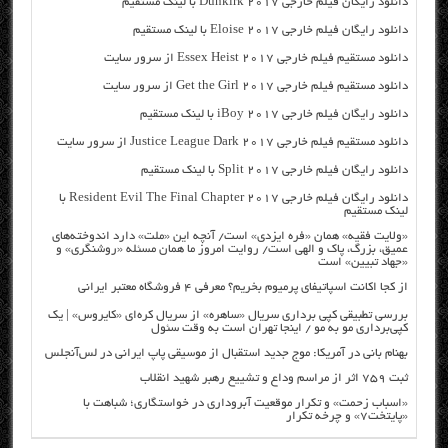
دانلود رایگان فیلم خارجی Dunkirk 2017 با لینک مستقیم
دانلود رایگان فیلم خارجی Eloise 2017 با لینک مستقیم
دانلود مستقیم فیلم خارجی Essex Heist 2017 از سرور سایت
دانلود مستقیم فیلم خارجی Get the Girl 2017 از سرور سایت
دانلود رایگان فیلم خارجی iBoy 2017 با لینک مستقیم
دانلود مستقیم فیلم خارجی Justice League Dark 2017 از سرور سایت
دانلود رایگان فیلم خارجی Split 2017 با لینک مستقیم
دانلود رایگان فیلم خارجی Resident Evil The Final Chapter 2017 با
لینک مستقیم
«ولایت فقیه» همان «فره ایزدی» است/ آنچه این «ملت» دارد اندوخته‌های
عمیق، بزرگ، پاک و الهی است/ روایت امروز ما همان مسئله «روشنگری» و
«جهاد تبیین» است
از کجا اکانت اسپاتیفای پرمیوم بخریم؟ معرفی ۴ فروشگاه معتبر ایرانی
بررسی تطبیقی کپی برداری سریال «ساهره» از سریال کره‌ای «کایروس» | یک
کپی‌برداری مو به مو / اینجا تهران است به وقت سئول
بهنام بانی در آمریکا: موج جدید استقبال از موسیقی پاپ ایرانی در لس‌آنجلس
ثبت ۷۵۹ اثر از مراسم وداع و تشییع رهبر شهید انقلاب
«اسباب زحمت» و تکرار موقعیت آبروداری در خواستگاری؛ شباهت با
«پایتخت۷» و چرخه تکرار