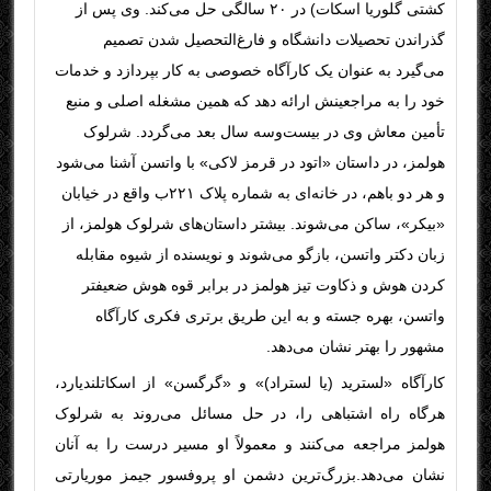
کشتی گلوریا اسکات) در ۲۰ سالگی حل می‌کند. وی پس از
گذراندن تحصیلات دانشگاه و فارغ‌التحصیل شدن تصمیم
می‌گیرد به عنوان یک کارآگاه خصوصی به کار بپردازد و خدمات
خود را به مراجعینش ارائه دهد که همین مشغله اصلی و منبع
تأمین معاش وی در بیست‌وسه سال بعد می‌گردد. شرلوک
هولمز، در داستان «اتود در قرمز لاکی» با واتسن آشنا می‌شود
و هر دو باهم، در خانه‌ای به شماره پلاک ۲۲۱ب واقع در خیابان
«بیکر»، ساکن می‌شوند. بیشتر داستان‌های شرلوک هولمز، از
زبان دکتر واتسن، بازگو می‌شوند و نویسنده از شیوه مقابله
کردن هوش و ذکاوت تیز هولمز در برابر قوه هوش ضعیفتر
واتسن، بهره جسته و به این طریق برتری فکری کارآگاه
مشهور را بهتر نشان می‌دهد.
کارآگاه «لسترید (یا لستراد)» و «گرگسن» از اسکاتلندیارد،
هرگاه راه اشتباهی را، در حل مسائل می‌روند به شرلوک
هولمز مراجعه می‌کنند و معمولاً او مسیر درست را به آنان
نشان می‌دهد
.
بزرگ‌ترین دشمن او پروفسور جیمز موریارتی