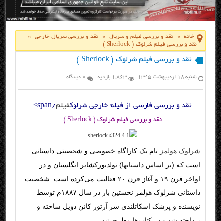
خانه
»
نقد و بررسی فیلم و سریال
»
نقد و بررسی سریال خارجی
»
نقد و بررسی فیلم شرلوک ( Sherlock )
نقد و بررسی فیلم شرلوک ( Sherlock )
شنبه ۱۸ اردیبهشت ۱۳۹۵
1,863 بازدید
0 دیدگاه
نقد و بررسی فارسی از فیلم خارجی شرلوک
فیلم
/span>
نقد و بررسی فیلم شرلوک ( Sherlock )
شرلوک هولمز
نام یک کاراگاه خصوصی و شخصیتی داستانی
است که (بر اساس داستانها) تولدیورکشایر انگلستان و در
اواخر قرن ۱۹ و آغاز قرن ۲۰ فعالیت می‌کرده است. شخصیت
داستانی شرلوک هولمز نخستین بار در سال ۱۸۸۷م توسط
نویسنده و پزشک اسکاتلندی سر آرتور کانن دویل ساخته و
پرداخته شد و در کتاب‌ها مطرح شد
.