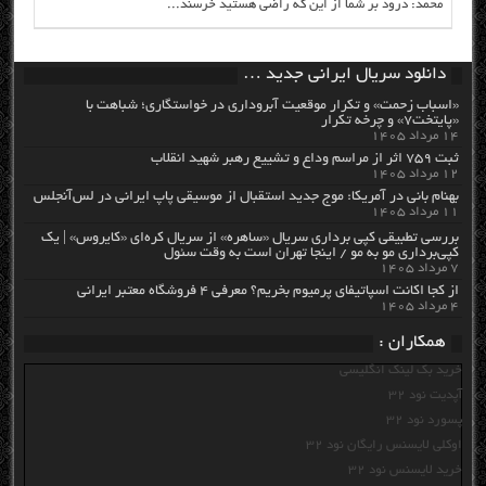
محمد: درود بر شما از این که راضی هستید خرسند...
دانلود سریال ایرانی جدید …
«اسباب زحمت» و تکرار موقعیت آبروداری در خواستگاری؛ شباهت با
«پایتخت۷» و چرخه تکرار
۱۴ مرداد ۱۴۰۵
ثبت ۷۵۹ اثر از مراسم وداع و تشییع رهبر شهید انقلاب
۱۲ مرداد ۱۴۰۵
بهنام بانی در آمریکا: موج جدید استقبال از موسیقی پاپ ایرانی در لس‌آنجلس
۱۱ مرداد ۱۴۰۵
بررسی تطبیقی کپی برداری سریال «ساهره» از سریال کره‌ای «کایروس» | یک
کپی‌برداری مو به مو / اینجا تهران است به وقت سئول
۷ مرداد ۱۴۰۵
از کجا اکانت اسپاتیفای پرمیوم بخریم؟ معرفی ۴ فروشگاه معتبر ایرانی
۴ مرداد ۱۴۰۵
همکاران :
خرید بک لینک انگلیسی
آپدیت نود 32
پسورد نود 32
اوکلی لایسنس رایگان نود 32
خرید لایسنس نود 32