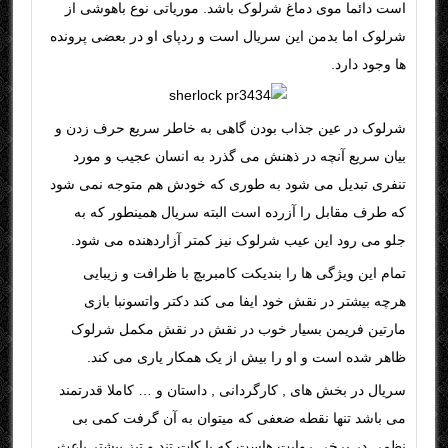
است دائما موی دماغ شرلوک باشد. موریاتی نوع باهوشی از
شرلوک اما بدمن این سریال است و ردپای او در بعضی پرونده
ها وجود دارد.
شرلوک در عین جذاب بودن گاهی به خاطر سریع حرف زدن و
بیان سریع آنچه در ذهنش می گذرد به انسان عجیب و مورد
تنفری تبدیل می شود به طوری که خودش هم متوجه نمی شود
که طرف مقابل را آزرده است البته سریال همینطور که به
جلو می رود این عیب شرلوک نیز کمتر آزاردهنده می شود
.
تمام این ویژگی ها را بندیکت کامبربچ با ظرافت و زیبایی
هرچه بیشتر در نقش خود ایفا می کند دکتر واتسونبا بازی
مارتین فریمن بسیار خوب در نقش در نقش مکمل شرلوک
ظاهر شده است و او را بیش از یک همکار یاری می کند
.
سریال در بخش های , کارگردانی , داستان و … کاملا قدرتمند
می باشد تنها نقطه ضعفی که میتوان به آن گرفت کمی بی
نظمی در برخی روایت هاست که با کات تند و تیز بیشتر باعث