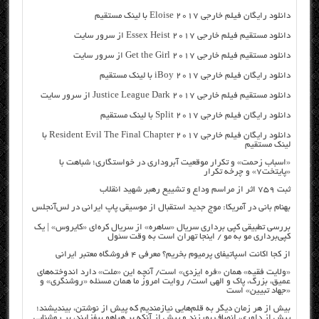
دانلود رایگان فیلم خارجی Eloise 2017 با لینک مستقیم
دانلود مستقیم فیلم خارجی Essex Heist 2017 از سرور سایت
دانلود مستقیم فیلم خارجی Get the Girl 2017 از سرور سایت
دانلود رایگان فیلم خارجی iBoy 2017 با لینک مستقیم
دانلود مستقیم فیلم خارجی Justice League Dark 2017 از سرور سایت
دانلود رایگان فیلم خارجی Split 2017 با لینک مستقیم
دانلود رایگان فیلم خارجی Resident Evil The Final Chapter 2017 با
لینک مستقیم
«اسباب زحمت» و تکرار موقعیت آبروداری در خواستگاری؛ شباهت با
«پایتخت۷» و چرخه تکرار
ثبت ۷۵۹ اثر از مراسم وداع و تشییع رهبر شهید انقلاب
بهنام بانی در آمریکا: موج جدید استقبال از موسیقی پاپ ایرانی در لس‌آنجلس
بررسی تطبیقی کپی برداری سریال «ساهره» از سریال کره‌ای «کایروس» | یک
کپی‌برداری مو به مو / اینجا تهران است به وقت سئول
از کجا اکانت اسپاتیفای پرمیوم بخریم؟ معرفی ۴ فروشگاه معتبر ایرانی
«ولایت فقیه» همان «فره ایزدی» است/ آنچه این «ملت» دارد اندوخته‌های
عمیق، بزرگ، پاک و الهی است/ روایت امروز ما همان مسئله «روشنگری» و
«جهاد تبیین» است
بیش از هر زمان دیگر به قلم‌هایی نیازمندیم که پیش از نوشتن، بیندیشند؛
پیش از داوری، انصاف بورزند و پیش از آنکه بر هیاهو بیفزایند، بر روشنایی