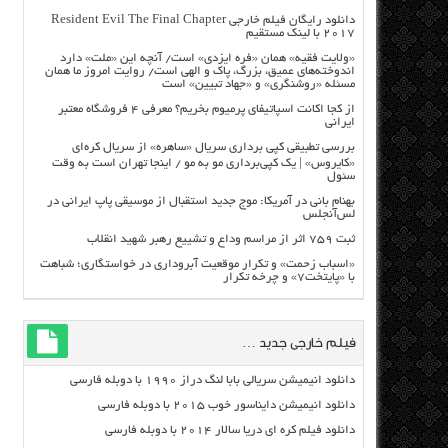
دانلود رایگان فیلم خارجی Resident Evil The Final Chapter
2017 با لینک مستقیم
«ولایت فقیه» همان «فره ایزدی» است/ آنچه این «ملت» دارد
اندوخته‌های عمیق، بزرگ، پاک و الهی است/ روایت امروز ما همان
مسئله «روشنگری» و «جهاد تبیین» است
از کجا اکانت اسپاتیفای پرمیوم بخریم؟ معرفی ۴ فروشگاه معتبر
ایرانی
بررسی تطبیقی کپی برداری سریال «ساهره» از سریال کره‌ای
«کایروس» | یک کپی‌برداری مو به مو / اینجا تهران است به وقت
سئول
بهنام بانی در آمریکا: موج جدید استقبال از موسیقی پاپ ایرانی در
لس‌آنجلس
ثبت ۷۵۹ اثر از مراسم وداع و تشییع رهبر شهید انقلاب
«اسباب زحمت» و تکرار موقعیت آبروداری در خواستگاری؛ شباهت
با «پایتخت۷» و چرخه تکرار
فیلم خارجی جدید …
دانلود انیمیشن سریالی بابا لنگ دراز ۱۹۹۰ با دوبله فارسی
دانلود انیمیشن دایناسور خوب ۲۰۱۵ با دوبله فارسی
دانلود فیلم کره ای دریا سالار ۲۰۱۴ با دوبله فارسی