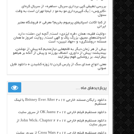
بررسی تطبیقی کپی برداری سریال «ساهره» از سریال کره‌ای
«کایروس» | یک کپی‌برداری مو به مو / اینجا تهران است به وقت
سئول
از کجا اکانت اسپاتیفای پرمیوم بخریم؟ معرفی ۴ فروشگاه معتبر
ایرانی
«ولایت فقیه» همان «فره ایزدی» است/ آنچه این «ملت» دارد
اندوخته‌های عمیق، بزرگ، پاک و الهی است/ روایت امروز ما همان
مسئله «روشنگری» و «جهاد تبیین» است
بیش از هر زمان دیگر به قلم‌هایی نیازمندیم که پیش از نوشتن،
بیندیشند؛ پیش از داوری، انصاف بورزند و پیش از آنکه بر هیاهو
بیفزایند، بر روشنایی فهم بیفزایند
معنی انواع صدای سگ از پارس کردن تا زوزه کشیدن + دانلود فایل
صوتی
پربازدیدهای ماه …
دانلود رایگان مسنتد خارجی Britney Ever After 2017 با لینک
مستقیم
دانلود مستقیم فیلم خارجی OK Jaanu 2017 از سرور سایت
دانلود مستقیم فیلم خارجی John Wick: Chapter 2 2017 از
سرور سایت
دانلود مستقیم فیلم خارجی Cross Wars 2017 از سرور سایت