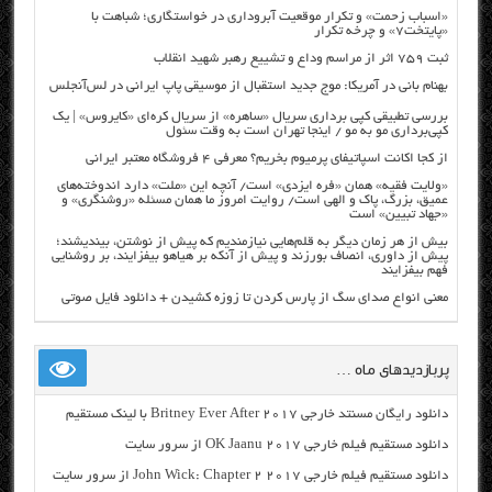
«اسباب زحمت» و تکرار موقعیت آبروداری در خواستگاری؛ شباهت با
«پایتخت۷» و چرخه تکرار
ثبت ۷۵۹ اثر از مراسم وداع و تشییع رهبر شهید انقلاب
بهنام بانی در آمریکا: موج جدید استقبال از موسیقی پاپ ایرانی در لس‌آنجلس
بررسی تطبیقی کپی برداری سریال «ساهره» از سریال کره‌ای «کایروس» | یک
کپی‌برداری مو به مو / اینجا تهران است به وقت سئول
از کجا اکانت اسپاتیفای پرمیوم بخریم؟ معرفی ۴ فروشگاه معتبر ایرانی
«ولایت فقیه» همان «فره ایزدی» است/ آنچه این «ملت» دارد اندوخته‌های
عمیق، بزرگ، پاک و الهی است/ روایت امروز ما همان مسئله «روشنگری» و
«جهاد تبیین» است
بیش از هر زمان دیگر به قلم‌هایی نیازمندیم که پیش از نوشتن، بیندیشند؛
پیش از داوری، انصاف بورزند و پیش از آنکه بر هیاهو بیفزایند، بر روشنایی
فهم بیفزایند
معنی انواع صدای سگ از پارس کردن تا زوزه کشیدن + دانلود فایل صوتی
پربازدیدهای ماه …
دانلود رایگان مسنتد خارجی Britney Ever After 2017 با لینک مستقیم
دانلود مستقیم فیلم خارجی OK Jaanu 2017 از سرور سایت
دانلود مستقیم فیلم خارجی John Wick: Chapter 2 2017 از سرور سایت