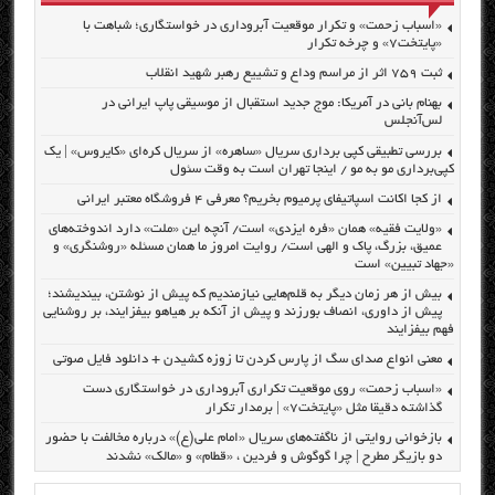
«اسباب زحمت» و تکرار موقعیت آبروداری در خواستگاری؛ شباهت با
«پایتخت۷» و چرخه تکرار
ثبت ۷۵۹ اثر از مراسم وداع و تشییع رهبر شهید انقلاب
بهنام بانی در آمریکا: موج جدید استقبال از موسیقی پاپ ایرانی در
لس‌آنجلس
بررسی تطبیقی کپی برداری سریال «ساهره» از سریال کره‌ای «کایروس» | یک
کپی‌برداری مو به مو / اینجا تهران است به وقت سئول
از کجا اکانت اسپاتیفای پرمیوم بخریم؟ معرفی ۴ فروشگاه معتبر ایرانی
«ولایت فقیه» همان «فره ایزدی» است/ آنچه این «ملت» دارد اندوخته‌های
عمیق، بزرگ، پاک و الهی است/ روایت امروز ما همان مسئله «روشنگری» و
«جهاد تبیین» است
بیش از هر زمان دیگر به قلم‌هایی نیازمندیم که پیش از نوشتن، بیندیشند؛
پیش از داوری، انصاف بورزند و پیش از آنکه بر هیاهو بیفزایند، بر روشنایی
فهم بیفزایند
معنی انواع صدای سگ از پارس کردن تا زوزه کشیدن + دانلود فایل صوتی
«اسباب زحمت» روی موقعیت تکراری آبروداری در خواستگاری دست
گذاشته دقیقا مثل «پایتخت۷» | برمدار تکرار
بازخوانی روایتی از ناگفته‌های سریال «امام علی(ع)» درباره مخالفت با حضور
دو بازیگر مطرح | چرا گوگوش و فردین ، «قطام» و «مالک» نشدند