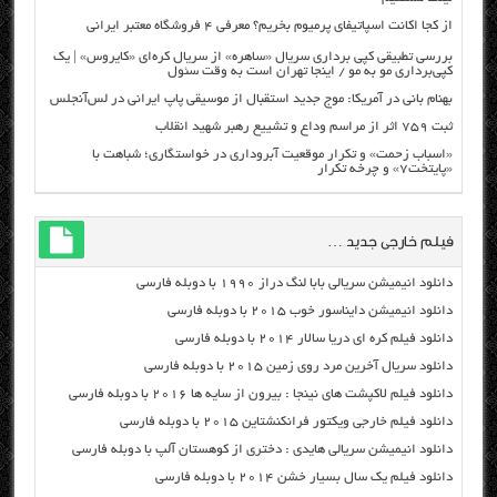
از کجا اکانت اسپاتیفای پرمیوم بخریم؟ معرفی ۴ فروشگاه معتبر ایرانی
بررسی تطبیقی کپی برداری سریال «ساهره» از سریال کره‌ای «کایروس» | یک
کپی‌برداری مو به مو / اینجا تهران است به وقت سئول
بهنام بانی در آمریکا: موج جدید استقبال از موسیقی پاپ ایرانی در لس‌آنجلس
ثبت ۷۵۹ اثر از مراسم وداع و تشییع رهبر شهید انقلاب
«اسباب زحمت» و تکرار موقعیت آبروداری در خواستگاری؛ شباهت با
«پایتخت۷» و چرخه تکرار
فیلم خارجی جدید …
دانلود انیمیشن سریالی بابا لنگ دراز ۱۹۹۰ با دوبله فارسی
دانلود انیمیشن دایناسور خوب ۲۰۱۵ با دوبله فارسی
دانلود فیلم کره ای دریا سالار ۲۰۱۴ با دوبله فارسی
دانلود سریال آخرین مرد روی زمین ۲۰۱۵ با دوبله فارسی
دانلود فیلم لاکپشت های نینجا : بیرون از سایه ها ۲۰۱۶ با دوبله فارسی
دانلود فیلم خارجی ویکتور فرانکنشتاین ۲۰۱۵ با دوبله فارسی
دانلود انیمیشن سریالی هایدی : دختری از کوهستان آلپ با دوبله فارسی
دانلود فیلم یک سال بسیار خشن ۲۰۱۴ با دوبله فارسی