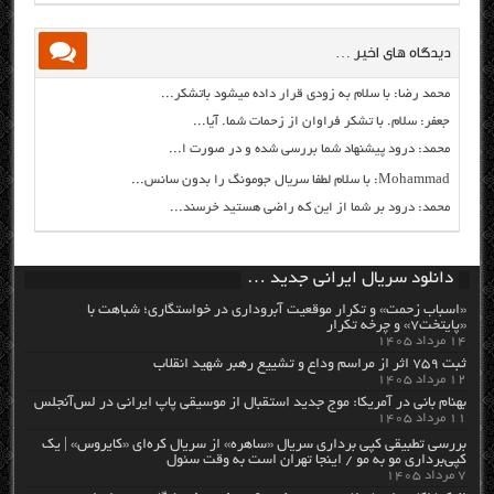
دیدگاه های اخیر …
محمد رضا: با سلام به زودی قرار داده میشود باتشکر...
جعفر: سلام. با تشکر فراوان از زحمات شما. آیا...
محمد: درود پیشنهاد شما بررسی شده و در صورت ا...
Mohammad: با سلام لطفا سریال جومونگ را بدون سانس...
محمد: درود بر شما از این که راضی هستید خرسند...
دانلود سریال ایرانی جدید …
«اسباب زحمت» و تکرار موقعیت آبروداری در خواستگاری؛ شباهت با
«پایتخت۷» و چرخه تکرار
۱۴ مرداد ۱۴۰۵
ثبت ۷۵۹ اثر از مراسم وداع و تشییع رهبر شهید انقلاب
۱۲ مرداد ۱۴۰۵
بهنام بانی در آمریکا: موج جدید استقبال از موسیقی پاپ ایرانی در لس‌آنجلس
۱۱ مرداد ۱۴۰۵
بررسی تطبیقی کپی برداری سریال «ساهره» از سریال کره‌ای «کایروس» | یک
کپی‌برداری مو به مو / اینجا تهران است به وقت سئول
۷ مرداد ۱۴۰۵