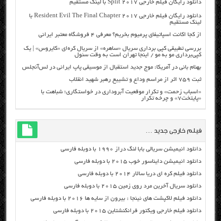
دانلود رایگان فیلم خارجی Split 2017 با لینک مستقیم
دانلود رایگان فیلم خارجی Resident Evil The Final Chapter 2017 با
لینک مستقیم
از کجا اکانت اسپاتیفای پرمیوم بخریم؟ معرفی ۴ فروشگاه معتبر ایرانی
بررسی تطبیقی کپی برداری سریال «ساهره» از سریال کره‌ای «کایروس» | یک
کپی‌برداری مو به مو / اینجا تهران است به وقت سئول
بهنام بانی در آمریکا: موج جدید استقبال از موسیقی پاپ ایرانی در لس‌آنجلس
ثبت ۷۵۹ اثر از مراسم وداع و تشییع رهبر شهید انقلاب
«اسباب زحمت» و تکرار موقعیت آبروداری در خواستگاری؛ شباهت با
«پایتخت۷» و چرخه تکرار
فیلم خارجی جدید …
دانلود انیمیشن سریالی بابا لنگ دراز ۱۹۹۰ با دوبله فارسی
دانلود انیمیشن دایناسور خوب ۲۰۱۵ با دوبله فارسی
دانلود فیلم کره ای دریا سالار ۲۰۱۴ با دوبله فارسی
دانلود سریال آخرین مرد روی زمین ۲۰۱۵ با دوبله فارسی
دانلود فیلم لاکپشت های نینجا : بیرون از سایه ها ۲۰۱۶ با دوبله فارسی
دانلود فیلم خارجی ویکتور فرانکنشتاین ۲۰۱۵ با دوبله فارسی