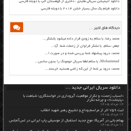
دانلود انیمیشن سریالی هایدی : دختری از کوهستان آلپ با دوبله فارسی
دانلود فیلم یک سال بسیار خشن ۲۰۱۴ با دوبله فارسی
دیدگاه های اخیر …
محمد رضا: با سلام به زودی قرار داده میشود باتشکر...
جعفر: سلام. با تشکر فراوان از زحمات شما. آیا...
محمد: درود پیشنهاد شما بررسی شده و در صورت ا...
Mohammad: با سلام لطفا سریال جومونگ را بدون سانس...
محمد: درود بر شما از این که راضی هستید خرسند...
دانلود سریال ایرانی جدید …
«اسباب زحمت» و تکرار موقعیت آبروداری در خواستگاری؛ شباهت با
«پایتخت۷» و چرخه تکرار
۱۴ مرداد ۱۴۰۵
ثبت ۷۵۹ اثر از مراسم وداع و تشییع رهبر شهید انقلاب
۱۲ مرداد ۱۴۰۵
بهنام بانی در آمریکا: موج جدید استقبال از موسیقی پاپ ایرانی در لس‌آنجلس
۱۱ مرداد ۱۴۰۵