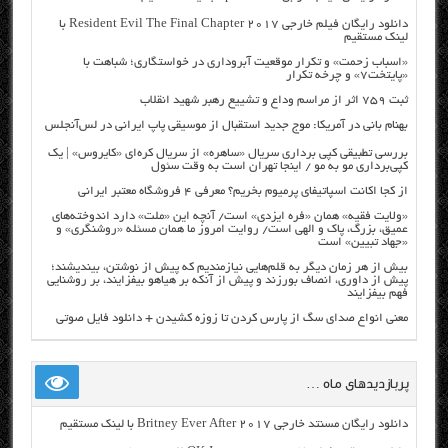
دانلود رایگان فیلم خارجی Resident Evil The Final Chapter 2017 با
لینک مستقیم
«اسباب زحمت» و تکرار موقعیت آبروداری در خواستگاری؛ شباهت با
«پایتخت۷» و چرخه تکرار
ثبت ۷۵۹ اثر از مراسم وداع و تشییع رهبر شهید انقلاب
بهنام بانی در آمریکا: موج جدید استقبال از موسیقی پاپ ایرانی در لس‌آنجلس
بررسی تطبیقی کپی برداری سریال «ساهره» از سریال کره‌ای «کایروس» | یک
کپی‌برداری مو به مو / اینجا تهران است به وقت سئول
از کجا اکانت اسپاتیفای پرمیوم بخریم؟ معرفی ۴ فروشگاه معتبر ایرانی
«ولایت فقیه» همان «فره ایزدی» است/ آنچه این «ملت» دارد اندوخته‌های
عمیق، بزرگ، پاک و الهی است/ روایت امروز ما همان مسئله «روشنگری» و
«جهاد تبیین» است
بیش از هر زمان دیگر به قلم‌هایی نیازمندیم که پیش از نوشتن، بیندیشند؛
پیش از داوری، انصاف بورزند و پیش از آنکه بر هیاهو بیفزایند، بر روشنایی
فهم بیفزایند
معنی انواع صدای سگ از پارس کردن تا زوزه کشیدن + دانلود فایل صوتی
پربازدیدهای ماه …
دانلود رایگان مسنتد خارجی Britney Ever After 2017 با لینک مستقیم