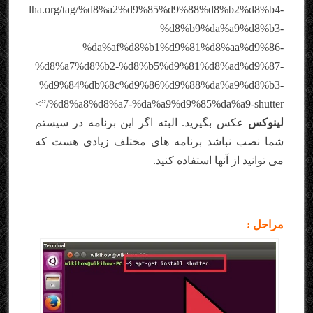
s://tarfandha.org/tag/%d8%a2%d9%85%d9%88%d8%b2%d8%b4-
%d8%b9%da%a9%d8%b3-
%da%af%d8%b1%d9%81%d8%aa%d9%86-
%d8%a7%d8%b2-%d8%b5%d9%81%d8%ad%d9%87-
%d9%84%db%8c%d9%86%d9%88%da%a9%d8%b3-
%d8%a8%d8%a7-%da%a9%d9%85%da%a9-shutter/”>
لینوکس
عکس بگیرید. البته اگر این برنامه در سیستم
شما نصب نباشد برنامه های مختلف زیادی هست که
می توانید از آنها استفاده کنید.
مراحل :