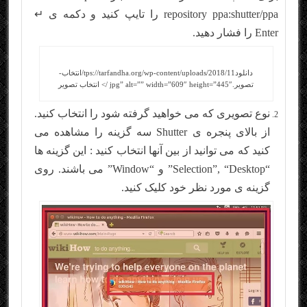
repository ppa:shutter/ppa را تایپ کنید و دکمه ی ↵
Enter را فشار دهید.
دانلودtps://tarfandha.org/wp-content/uploads/2018/11/انتخاب-
تصویر.jpg” alt=”” width=”609″ height=”445″ /> انتخاب تصویر
نوع تصویری که می خواهید گرفته شود را انتخاب کنید.
از بالای پنجره ی Shutter سه گزینه را مشاهده می
کنید که می توانید از بین آنها انتخاب کنید : این گزینه ها
“Selection”, “Desktop” و “Window” می باشند. روی
گزینه ی مورد نظر خود کلیک کنید.