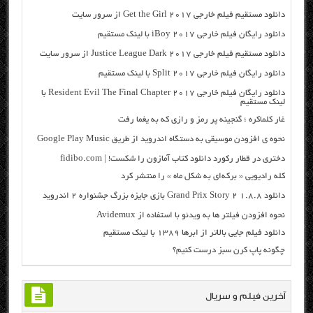
دانلود مستقیم فیلم خارجی Get the Girl 2017 از سرور سایت
دانلود رایگان فیلم خارجی iBoy 2017 با لینک مستقیم
دانلود مستقیم فیلم خارجی Justice League Dark 2017 از سرور سایت
دانلود رایگان فیلم خارجی Split 2017 با لینک مستقیم
دانلود رایگان فیلم خارجی Resident Evil The Final Chapter 2017 با
لینک مستقیم
غار کلماکره ؛ گنجینه‌ پر رمز و رازی که به یغما رفت
نحوه ی افزودن موسیقی به دستگاه اندروید از طریق Google Play Music
دختری در قطار رکورد دانلود کتاب آمازون را شکست! | fidibo.com
کله رادیویی « برکه‌ای به شکل ماه » را منتشر کرد
دانلود Grand Prix Story 2 1.8.8 بازی جایزه بزرگ جشنواره ۲ اندروید
نحوه افزودن فیلتر ها به ویدئو با استفاده از Avidemux
دانلود فیلم جایی بالاتر از ابرها ۱۳۸۹ با لینک مستقیم
چگونه پاپ کرن سبز درست کنیم؟
آخرین فیلم و سریال