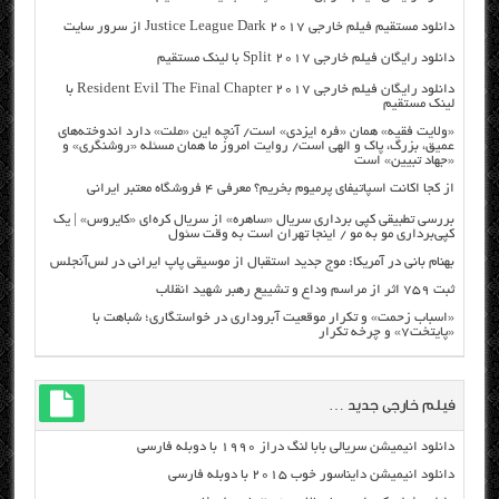
دانلود مستقیم فیلم خارجی Justice League Dark 2017 از سرور سایت
دانلود رایگان فیلم خارجی Split 2017 با لینک مستقیم
دانلود رایگان فیلم خارجی Resident Evil The Final Chapter 2017 با
لینک مستقیم
«ولایت فقیه» همان «فره ایزدی» است/ آنچه این «ملت» دارد اندوخته‌های
عمیق، بزرگ، پاک و الهی است/ روایت امروز ما همان مسئله «روشنگری» و
«جهاد تبیین» است
از کجا اکانت اسپاتیفای پرمیوم بخریم؟ معرفی ۴ فروشگاه معتبر ایرانی
بررسی تطبیقی کپی برداری سریال «ساهره» از سریال کره‌ای «کایروس» | یک
کپی‌برداری مو به مو / اینجا تهران است به وقت سئول
بهنام بانی در آمریکا: موج جدید استقبال از موسیقی پاپ ایرانی در لس‌آنجلس
ثبت ۷۵۹ اثر از مراسم وداع و تشییع رهبر شهید انقلاب
«اسباب زحمت» و تکرار موقعیت آبروداری در خواستگاری؛ شباهت با
«پایتخت۷» و چرخه تکرار
فیلم خارجی جدید …
دانلود انیمیشن سریالی بابا لنگ دراز ۱۹۹۰ با دوبله فارسی
دانلود انیمیشن دایناسور خوب ۲۰۱۵ با دوبله فارسی