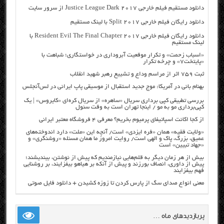
دانلود مستقیم فیلم خارجی Justice League Dark 2017 از سرور سایت
دانلود رایگان فیلم خارجی Split 2017 با لینک مستقیم
دانلود رایگان فیلم خارجی Resident Evil The Final Chapter 2017 با
لینک مستقیم
«اسباب زحمت» و تکرار موقعیت آبروداری در خواستگاری؛ شباهت با
«پایتخت۷» و چرخه تکرار
ثبت ۷۵۹ اثر از مراسم وداع و تشییع رهبر شهید انقلاب
بهنام بانی در آمریکا: موج جدید استقبال از موسیقی پاپ ایرانی در لس‌آنجلس
بررسی تطبیقی کپی برداری سریال «ساهره» از سریال کره‌ای «کایروس» | یک
کپی‌برداری مو به مو / اینجا تهران است به وقت سئول
از کجا اکانت اسپاتیفای پرمیوم بخریم؟ معرفی ۴ فروشگاه معتبر ایرانی
«ولایت فقیه» همان «فره ایزدی» است/ آنچه این «ملت» دارد اندوخته‌های
عمیق، بزرگ، پاک و الهی است/ روایت امروز ما همان مسئله «روشنگری» و
«جهاد تبیین» است
بیش از هر زمان دیگر به قلم‌هایی نیازمندیم که پیش از نوشتن، بیندیشند؛
پیش از داوری، انصاف بورزند و پیش از آنکه بر هیاهو بیفزایند، بر روشنایی
فهم بیفزایند
معنی انواع صدای سگ از پارس کردن تا زوزه کشیدن + دانلود فایل صوتی
پربازدیدهای ماه …