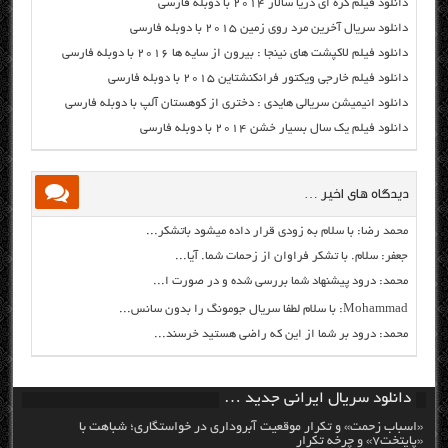
دانلود فیلم کره ای دریا سالار ۲۰۱۴ با دوبله فارسی
دانلود سریال آخرین مرد روی زمین ۲۰۱۵ با دوبله فارسی
دانلود فیلم لاکپشت های نینجا : بیرون از سایه ها ۲۰۱۶ با دوبله فارسی
دانلود فیلم خارجی ویکتور فرانکنشتاین ۲۰۱۵ با دوبله فارسی
دانلود انیمیشن سریالی هایدی : دختری از کوهستان آلپ با دوبله فارسی
دانلود فیلم یک سال بسیار خشن ۲۰۱۴ با دوبله فارسی
دیدگاه های اخیر …
محمد رضا: با سلام به زودی قرار داده میشود باتشکر...
جعفر: سلام. با تشکر فراوان از زحمات شما. آیا...
محمد: درود پیشنهاد شما بررسی شده و در صورت ا...
Mohammad: با سلام لطفا سریال جومونگ را بدون سانس...
محمد: درود بر شما از این که راضی هستید خرسند...
دانلود سریال ایرانی جدید …
«اسباب زحمت» و تکرار موقعیت آبروداری در خواستگاری؛ شباهت با
«پایتخت۷» و چرخه تکرار