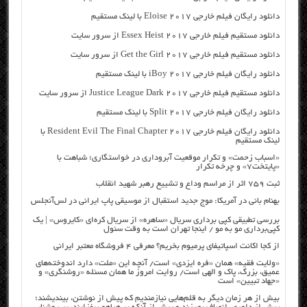
دانلود رایگان فیلم خارجی Eloise 2017 با لینک مستقیم
دانلود مستقیم فیلم خارجی Essex Heist 2017 از سرور سایت
دانلود مستقیم فیلم خارجی Get the Girl 2017 از سرور سایت
دانلود رایگان فیلم خارجی iBoy 2017 با لینک مستقیم
دانلود مستقیم فیلم خارجی Justice League Dark 2017 از سرور سایت
دانلود رایگان فیلم خارجی Split 2017 با لینک مستقیم
دانلود رایگان فیلم خارجی Resident Evil The Final Chapter 2017 با
لینک مستقیم
«اسباب زحمت» و تکرار موقعیت آبروداری در خواستگاری؛ شباهت با
«پایتخت۷» و چرخه تکرار
ثبت ۷۵۹ اثر از مراسم وداع و تشییع رهبر شهید انقلاب
بهنام بانی در آمریکا: موج جدید استقبال از موسیقی پاپ ایرانی در لس‌آنجلس
بررسی تطبیقی کپی برداری سریال «ساهره» از سریال کره‌ای «کایروس» | یک
کپی‌برداری مو به مو / اینجا تهران است به وقت سئول
از کجا اکانت اسپاتیفای پرمیوم بخریم؟ معرفی ۴ فروشگاه معتبر ایرانی
«ولایت فقیه» همان «فره ایزدی» است/ آنچه این «ملت» دارد اندوخته‌های
عمیق، بزرگ، پاک و الهی است/ روایت امروز ما همان مسئله «روشنگری» و
«جهاد تبیین» است
بیش از هر زمان دیگر به قلم‌هایی نیازمندیم که پیش از نوشتن، بیندیشند؛