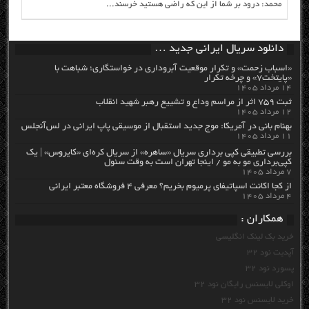
محمد: درود بر شما از این که راضی هستید خرسند...
دانلود سریال ایرانی جدید …
«اسباب زحمت» و تکرار موقعیت آبروداری در خواستگاری؛ شباهت با
«پایتخت۷» و چرخه تکرار
۱۴ مرداد ۱۴۰۵
ثبت ۷۵۹ اثر از مراسم وداع و تشییع رهبر شهید انقلاب
۱۲ مرداد ۱۴۰۵
بهنام بانی در آمریکا: موج جدید استقبال از موسیقی پاپ ایرانی در لس‌آنجلس
۱۱ مرداد ۱۴۰۵
بررسی تطبیقی کپی برداری سریال «ساهره» از سریال کره‌ای «کایروس» | یک
کپی‌برداری مو به مو / اینجا تهران است به وقت سئول
۷ مرداد ۱۴۰۵
از کجا اکانت اسپاتیفای پرمیوم بخریم؟ معرفی ۴ فروشگاه معتبر ایرانی
۴ مرداد ۱۴۰۵
همکاران :
خرید بک لینک انگلیسی
آپدیت نود 32
پسورد نود 32
اوکلی لایسنس رایگان نود 32
خرید لایسنس نود 32