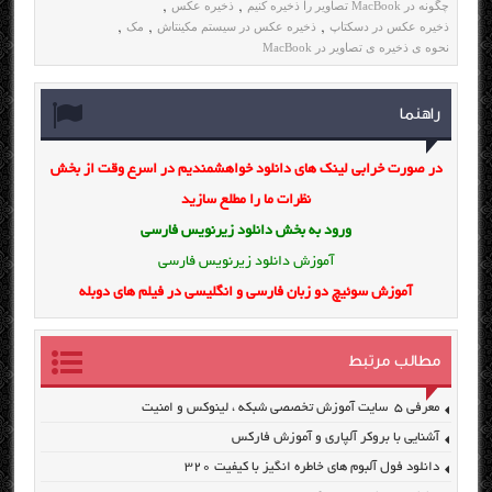
چگونه در MacBook تصاویر را ذخیره کنیم
ذخیره عکس
,
,
ذخیره عکس در دسکتاپ
ذخیره عکس در سیستم مکینتاش
مک
,
,
,
نحوه ی ذخیره ی تصاویر در MacBook
راهنما
در صورت خرابی لینک های دانلود خواهشمندیم در اسرع وقت از بخش
نظرات ما را مطلع سازید
ورود به بخش
دانلود زیرنویس فارسی
آموزش دانلود زیرنویس فارسی
آموزش سوئیچ دو زبان فارسی و انگلیسی در فیلم های دوبله
مطالب مرتبط
معرفی ۵ سایت آموزش تخصصی شبکه ، لینوکس و امنیت
آشنایی با بروکر آلپاری و آموزش فارکس
دانلود فول آلبوم های خاطره انگیز با کیفیت ۳۲۰