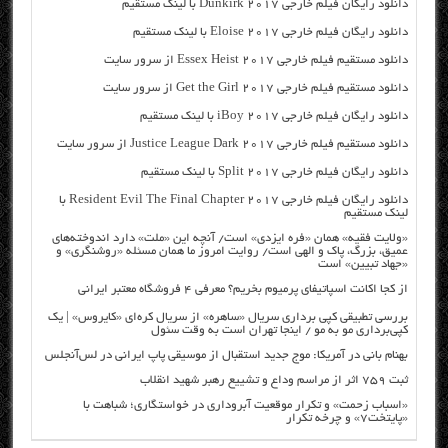
دانلود رایگان فیلم خارجی Dunkirk 2017 با لینک مستقیم
دانلود رایگان فیلم خارجی Eloise 2017 با لینک مستقیم
دانلود مستقیم فیلم خارجی Essex Heist 2017 از سرور سایت
دانلود مستقیم فیلم خارجی Get the Girl 2017 از سرور سایت
دانلود رایگان فیلم خارجی iBoy 2017 با لینک مستقیم
دانلود مستقیم فیلم خارجی Justice League Dark 2017 از سرور سایت
دانلود رایگان فیلم خارجی Split 2017 با لینک مستقیم
دانلود رایگان فیلم خارجی Resident Evil The Final Chapter 2017 با
لینک مستقیم
«ولایت فقیه» همان «فره ایزدی» است/ آنچه این «ملت» دارد اندوخته‌های
عمیق، بزرگ، پاک و الهی است/ روایت امروز ما همان مسئله «روشنگری» و
«جهاد تبیین» است
از کجا اکانت اسپاتیفای پرمیوم بخریم؟ معرفی ۴ فروشگاه معتبر ایرانی
بررسی تطبیقی کپی برداری سریال «ساهره» از سریال کره‌ای «کایروس» | یک
کپی‌برداری مو به مو / اینجا تهران است به وقت سئول
بهنام بانی در آمریکا: موج جدید استقبال از موسیقی پاپ ایرانی در لس‌آنجلس
ثبت ۷۵۹ اثر از مراسم وداع و تشییع رهبر شهید انقلاب
«اسباب زحمت» و تکرار موقعیت آبروداری در خواستگاری؛ شباهت با
«پایتخت۷» و چرخه تکرار