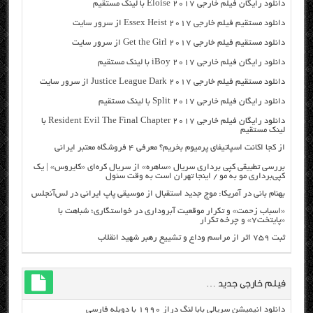
دانلود رایگان فیلم خارجی Eloise 2017 با لینک مستقیم
دانلود مستقیم فیلم خارجی Essex Heist 2017 از سرور سایت
دانلود مستقیم فیلم خارجی Get the Girl 2017 از سرور سایت
دانلود رایگان فیلم خارجی iBoy 2017 با لینک مستقیم
دانلود مستقیم فیلم خارجی Justice League Dark 2017 از سرور سایت
دانلود رایگان فیلم خارجی Split 2017 با لینک مستقیم
دانلود رایگان فیلم خارجی Resident Evil The Final Chapter 2017 با
لینک مستقیم
از کجا اکانت اسپاتیفای پرمیوم بخریم؟ معرفی ۴ فروشگاه معتبر ایرانی
بررسی تطبیقی کپی برداری سریال «ساهره» از سریال کره‌ای «کایروس» | یک
کپی‌برداری مو به مو / اینجا تهران است به وقت سئول
بهنام بانی در آمریکا: موج جدید استقبال از موسیقی پاپ ایرانی در لس‌آنجلس
«اسباب زحمت» و تکرار موقعیت آبروداری در خواستگاری؛ شباهت با
«پایتخت۷» و چرخه تکرار
ثبت ۷۵۹ اثر از مراسم وداع و تشییع رهبر شهید انقلاب
فیلم خارجی جدید …
دانلود انیمیشن سریالی بابا لنگ دراز ۱۹۹۰ با دوبله فارسی