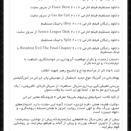
دانلود مستقیم فیلم خارجی Essex Heist 2017 از سرور سایت
دانلود مستقیم فیلم خارجی Get the Girl 2017 از سرور سایت
دانلود رایگان فیلم خارجی iBoy 2017 با لینک مستقیم
دانلود مستقیم فیلم خارجی Justice League Dark 2017 از سرور سایت
دانلود رایگان فیلم خارجی Split 2017 با لینک مستقیم
دانلود رایگان فیلم خارجی Resident Evil The Final Chapter 2017 با
لینک مستقیم
«اسباب زحمت» و تکرار موقعیت آبروداری در خواستگاری؛ شباهت با
«پایتخت۷» و چرخه تکرار
ثبت ۷۵۹ اثر از مراسم وداع و تشییع رهبر شهید انقلاب
بهنام بانی در آمریکا: موج جدید استقبال از موسیقی پاپ ایرانی در لس‌آنجلس
بررسی تطبیقی کپی برداری سریال «ساهره» از سریال کره‌ای «کایروس» | یک
کپی‌برداری مو به مو / اینجا تهران است به وقت سئول
از کجا اکانت اسپاتیفای پرمیوم بخریم؟ معرفی ۴ فروشگاه معتبر ایرانی
«ولایت فقیه» همان «فره ایزدی» است/ آنچه این «ملت» دارد اندوخته‌های
عمیق، بزرگ، پاک و الهی است/ روایت امروز ما همان مسئله «روشنگری» و
«جهاد تبیین» است
بیش از هر زمان دیگر به قلم‌هایی نیازمندیم که پیش از نوشتن، بیندیشند؛
پیش از داوری، انصاف بورزند و پیش از آنکه بر هیاهو بیفزایند، بر روشنایی
فهم بیفزایند