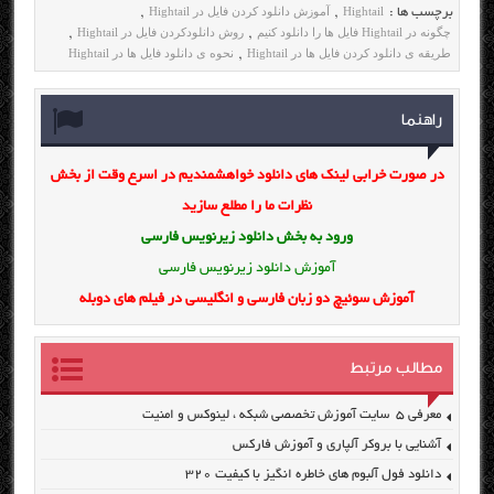
Hightail
آموزش دانلود کردن فایل در Hightail
برچسب ها :
,
,
چگونه در Hightail فایل ها را دانلود کنیم
روش دانلودکردن فایل در Hightail
,
,
طریقه ی دانلود کردن فایل ها در Hightail
نحوه ی دانلود فایل ها در Hightail
,
راهنما
در صورت خرابی لینک های دانلود خواهشمندیم در اسرع وقت از بخش
نظرات ما را مطلع سازید
ورود به بخش
دانلود زیرنویس فارسی
آموزش دانلود زیرنویس فارسی
آموزش سوئیچ دو زبان فارسی و انگلیسی در فیلم های دوبله
مطالب مرتبط
معرفی ۵ سایت آموزش تخصصی شبکه ، لینوکس و امنیت
آشنایی با بروکر آلپاری و آموزش فارکس
دانلود فول آلبوم های خاطره انگیز با کیفیت ۳۲۰