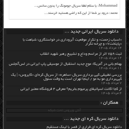
Mohammad: با سلام لطفا سریال جومونگ را بدون سانس...
محمد: درود بر شما از این که راضی هستید خرسند...
دانلود سریال ایرانی جدید …
«اسباب زحمت» و تکرار موقعیت آبروداری در خواستگاری؛ شباهت با
«پایتخت۷» و چرخه تکرار
۱۴ مرداد ۱۴۰۵
ثبت ۷۵۹ اثر از مراسم وداع و تشییع رهبر شهید انقلاب
۱۲ مرداد ۱۴۰۵
بهنام بانی در آمریکا: موج جدید استقبال از موسیقی پاپ ایرانی در لس‌آنجلس
۱۱ مرداد ۱۴۰۵
بررسی تطبیقی کپی برداری سریال «ساهره» از سریال کره‌ای «کایروس» | یک
کپی‌برداری مو به مو / اینجا تهران است به وقت سئول
۷ مرداد ۱۴۰۵
از کجا اکانت اسپاتیفای پرمیوم بخریم؟ معرفی ۴ فروشگاه معتبر ایرانی
۴ مرداد ۱۴۰۵
همکاران :
آنتی ویروس تحت شبکه
دانلود سریال کره ای جدید …
دانلود سریال کره ای فراری از قصر با لینک مستقیم