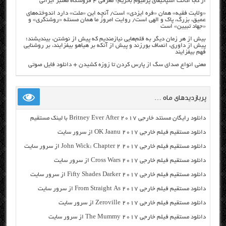
از کجا اکانت اسپاتیفای پرمیوم بخریم؟ معرفی ۴ فروشگاه معتبر ایرانی
«ولایت فقیه» همان «فره ایزدی» است/ آنچه این «ملت» دارد اندوخته‌های
عمیق، بزرگ، پاک و الهی است/ روایت امروز ما همان مسئله «روشنگری» و
«جهاد تبیین» است
بیش از هر زمان دیگر به قلم‌هایی نیازمندیم که پیش از نوشتن، بیندیشند؛
پیش از داوری، انصاف بورزند و پیش از آنکه بر هیاهو بیفزایند، بر روشنایی
فهم بیفزایند
معنی انواع صدای سگ از پارس کردن تا زوزه کشیدن + دانلود فایل صوتی
پربازدیدهای ماه …
دانلود رایگان مسنتد خارجی Britney Ever After 2017 با لینک مستقیم
دانلود مستقیم فیلم خارجی OK Jaanu 2017 از سرور سایت
دانلود مستقیم فیلم خارجی John Wick: Chapter 2 2017 از سرور سایت
دانلود مستقیم فیلم خارجی Cross Wars 2017 از سرور سایت
دانلود مستقیم فیلم خارجی Fifty Shades Darker 2017 از سرور سایت
دانلود مستقیم فیلم خارجی From Straight As 2017 از سرور سایت
دانلود مستقیم فیلم خارجی Zeroville 2017 از سرور سایت
دانلود مستقیم فیلم خارجی The Mummy 2017 از سرور سایت