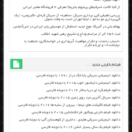
از کجا اکانت اسپاتیفای پرمیوم بخریم؟ معرفی ۴ فروشگاه معتبر ایرانی
بررسی تطبیقی کپی برداری سریال «ساهره» از سریال کره‌ای «کایروس» | یک
کپی‌برداری مو به مو / اینجا تهران است به وقت سئول
بهنام بانی در آمریکا: موج جدید استقبال از موسیقی پاپ ایرانی در لس‌آنجلس
ثبت ۷۵۹ اثر از مراسم وداع و تشییع رهبر شهید انقلاب
«اسباب زحمت» و تکرار موقعیت آبروداری در خواستگاری؛ شباهت با
«پایتخت۷» و چرخه تکرار
فیلم خارجی جدید …
دانلود انیمیشن سریالی بابا لنگ دراز ۱۹۹۰ با دوبله فارسی
دانلود انیمیشن دایناسور خوب ۲۰۱۵ با دوبله فارسی
دانلود فیلم کره ای دریا سالار ۲۰۱۴ با دوبله فارسی
دانلود سریال آخرین مرد روی زمین ۲۰۱۵ با دوبله فارسی
دانلود فیلم لاکپشت های نینجا : بیرون از سایه ها ۲۰۱۶ با دوبله فارسی
دانلود فیلم خارجی ویکتور فرانکنشتاین ۲۰۱۵ با دوبله فارسی
دانلود انیمیشن سریالی هایدی : دختری از کوهستان آلپ با دوبله فارسی
دانلود فیلم یک سال بسیار خشن ۲۰۱۴ با دوبله فارسی