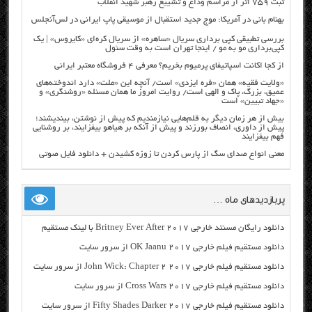
ثبت ۷۵۹ اثر از مراسم وداع و تشییع رهبر شهید انقلاب
بهنام بانی در آمریکا: موج جدید استقبال از موسیقی پاپ ایرانی در لس‌آنجلس
بررسی تطبیقی کپی برداری سریال «ساهره» از سریال کره‌ای «کایروس» | یک
کپی‌برداری مو به مو / اینجا تهران است به وقت سئول
از کجا اکانت اسپاتیفای پرمیوم بخریم؟ معرفی ۴ فروشگاه معتبر ایرانی
«ولایت فقیه» همان «فره ایزدی» است/ آنچه این «ملت» دارد اندوخته‌های
عمیق، بزرگ، پاک و الهی است/ روایت امروز ما همان مسئله «روشنگری» و
«جهاد تبیین» است
بیش از هر زمان دیگر به قلم‌هایی نیازمندیم که پیش از نوشتن، بیندیشند؛
پیش از داوری، انصاف بورزند و پیش از آنکه بر هیاهو بیفزایند، بر روشنایی
فهم بیفزایند
معنی انواع صدای سگ از پارس کردن تا زوزه کشیدن + دانلود فایل صوتی
پربازدیدهای ماه …
دانلود رایگان مسنتد خارجی Britney Ever After 2017 با لینک مستقیم
دانلود مستقیم فیلم خارجی OK Jaanu 2017 از سرور سایت
دانلود مستقیم فیلم خارجی John Wick: Chapter 2 2017 از سرور سایت
دانلود مستقیم فیلم خارجی Cross Wars 2017 از سرور سایت
دانلود مستقیم فیلم خارجی Fifty Shades Darker 2017 از سرور سایت