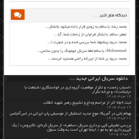
دیدگاه های اخیر …
محمد رضا: با سلام به زودی قرار داده میشود باتشکر...
جعفر: سلام. با تشکر فراوان از زحمات شما. آیا...
محمد: درود پیشنهاد شما بررسی شده و در صورت ا...
Mohammad: با سلام لطفا سریال جومونگ را بدون سانس...
محمد: درود بر شما از این که راضی هستید خرسند...
دانلود سریال ایرانی جدید …
«اسباب زحمت» و تکرار موقعیت آبروداری در خواستگاری؛ شباهت با
«پایتخت۷» و چرخه تکرار
۱۴ مرداد ۱۴۰۵
ثبت ۷۵۹ اثر از مراسم وداع و تشییع رهبر شهید انقلاب
۱۲ مرداد ۱۴۰۵
بهنام بانی در آمریکا: موج جدید استقبال از موسیقی پاپ ایرانی در لس‌آنجلس
۱۱ مرداد ۱۴۰۵
بررسی تطبیقی کپی برداری سریال «ساهره» از سریال کره‌ای «کایروس» | یک
کپی‌برداری مو به مو / اینجا تهران است به وقت سئول
۷ مرداد ۱۴۰۵