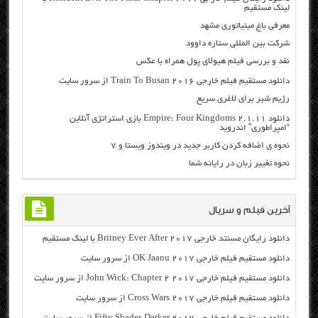
لینک مستقیم
معرفی باغ مینیاتوری مشهد
شرکت بین المللی ستاره داوود
نقد و بررسی فیلم هیولای پول همراه با عکس
دانلود مستقیم فیلم خارجی Train To Busan 2016 از سرور سایت
رژیم شیر برای لاغری سریع
دانلود Empire: Four Kingdoms 2.1.11 بازی استراتژی آنلاین
“امپراطوری” اندروید
نحوه ی اضافه کردن کاربر جدید در ویندوز ویستا و ۷
نحوه تغییر زبان در رایانه شما
آخرین فیلم و سریال
دانلود رایگان مسنتد خارجی Britney Ever After 2017 با لینک مستقیم
دانلود مستقیم فیلم خارجی OK Jaanu 2017 از سرور سایت
دانلود مستقیم فیلم خارجی John Wick: Chapter 2 2017 از سرور سایت
دانلود مستقیم فیلم خارجی Cross Wars 2017 از سرور سایت