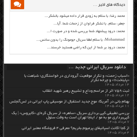
دیدگاه های اخیر …
محمد رضا: با سلام به زودی قرار داده میشود باتشکر...
جعفر: سلام. با تشکر فراوان از زحمات شما. آیا...
محمد: درود پیشنهاد شما بررسی شده و در صورت ا...
Mohammad: با سلام لطفا سریال جومونگ را بدون سانس...
محمد: درود بر شما از این که راضی هستید خرسند...
دانلود سریال ایرانی جدید …
«اسباب زحمت» و تکرار موقعیت آبروداری در خواستگاری؛ شباهت با
«پایتخت۷» و چرخه تکرار
۱۴ مرداد ۱۴۰۵
ثبت ۷۵۹ اثر از مراسم وداع و تشییع رهبر شهید انقلاب
۱۲ مرداد ۱۴۰۵
بهنام بانی در آمریکا: موج جدید استقبال از موسیقی پاپ ایرانی در لس‌آنجلس
۱۱ مرداد ۱۴۰۵
بررسی تطبیقی کپی برداری سریال «ساهره» از سریال کره‌ای «کایروس» | یک
کپی‌برداری مو به مو / اینجا تهران است به وقت سئول
۷ مرداد ۱۴۰۵
از کجا اکانت اسپاتیفای پرمیوم بخریم؟ معرفی ۴ فروشگاه معتبر ایرانی
۴ مرداد ۱۴۰۵