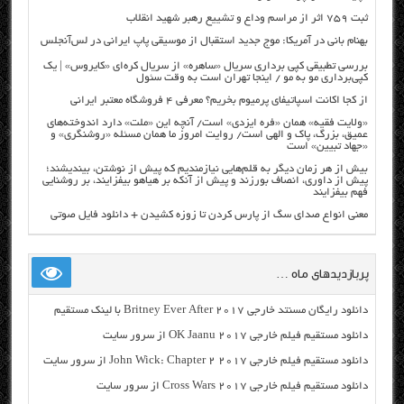
ثبت ۷۵۹ اثر از مراسم وداع و تشییع رهبر شهید انقلاب
بهنام بانی در آمریکا: موج جدید استقبال از موسیقی پاپ ایرانی در لس‌آنجلس
بررسی تطبیقی کپی برداری سریال «ساهره» از سریال کره‌ای «کایروس» | یک
کپی‌برداری مو به مو / اینجا تهران است به وقت سئول
از کجا اکانت اسپاتیفای پرمیوم بخریم؟ معرفی ۴ فروشگاه معتبر ایرانی
«ولایت فقیه» همان «فره ایزدی» است/ آنچه این «ملت» دارد اندوخته‌های
عمیق، بزرگ، پاک و الهی است/ روایت امروز ما همان مسئله «روشنگری» و
«جهاد تبیین» است
بیش از هر زمان دیگر به قلم‌هایی نیازمندیم که پیش از نوشتن، بیندیشند؛
پیش از داوری، انصاف بورزند و پیش از آنکه بر هیاهو بیفزایند، بر روشنایی
فهم بیفزایند
معنی انواع صدای سگ از پارس کردن تا زوزه کشیدن + دانلود فایل صوتی
پربازدیدهای ماه …
دانلود رایگان مسنتد خارجی Britney Ever After 2017 با لینک مستقیم
دانلود مستقیم فیلم خارجی OK Jaanu 2017 از سرور سایت
دانلود مستقیم فیلم خارجی John Wick: Chapter 2 2017 از سرور سایت
دانلود مستقیم فیلم خارجی Cross Wars 2017 از سرور سایت