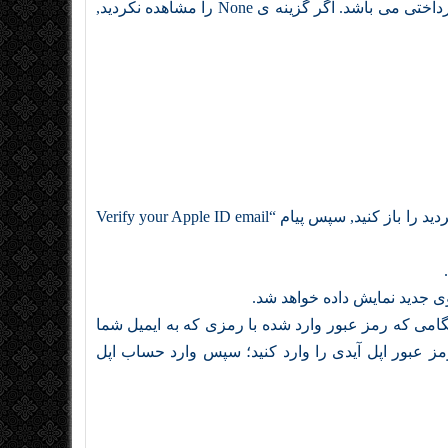
روی گزینه ی None کلیک کنید. این گزینه در سمت راست لیست پرداختی می باشد. اگر گزینه ی None را مشاهده نکردید,
کد تایید ایمیل را مشاهده کنید. ایمیلی را که برای اپل آیدی انتخاب کردید را باز کنید, سپس پیام “Verify your Apple ID email
گامی که رمز عبور وارد شده با رمزی که به ایمیل شما
 عبور اپل آیدی را وارد کنید؛ سپس وارد حساب اپل