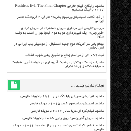
دانلود رایگان فیلم خارجی Resident Evil The Final Chapter
2017 با لینک مستقیم
از کجا اکانت اسپاتیفای پرمیوم بخریم؟ معرفی ۴ فروشگاه معتبر
ایرانی
بررسی تطبیقی کپی برداری سریال «ساهره» از سریال کره‌ای
«کایروس» | یک کپی‌برداری مو به مو / اینجا تهران است به وقت
سئول
بهنام بانی در آمریکا: موج جدید استقبال از موسیقی پاپ ایرانی در
لس‌آنجلس
ثبت ۷۵۹ اثر از مراسم وداع و تشییع رهبر شهید انقلاب
«اسباب زحمت» و تکرار موقعیت آبروداری در خواستگاری؛ شباهت
با «پایتخت۷» و چرخه تکرار
فیلم خارجی جدید …
دانلود انیمیشن سریالی بابا لنگ دراز ۱۹۹۰ با دوبله فارسی
دانلود انیمیشن دایناسور خوب ۲۰۱۵ با دوبله فارسی
دانلود فیلم کره ای دریا سالار ۲۰۱۴ با دوبله فارسی
دانلود سریال آخرین مرد روی زمین ۲۰۱۵ با دوبله فارسی
دانلود فیلم لاکپشت های نینجا : بیرون از سایه ها ۲۰۱۶ با دوبله
فارسی