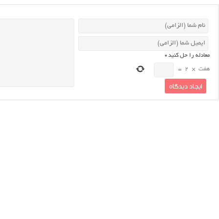
معادله را حل کنید
*
هفت
×
2
=