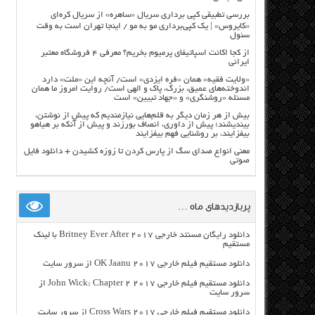
بررسی تطبیقی کپی برداری سریال «ساهره» از سریال کره‌ای
«کایروس» | یک کپی‌برداری مو به مو / اینجا تهران است به وقت
سئول
از کجا اکانت اسپاتیفای پرمیوم بخریم؟ معرفی ۴ فروشگاه معتبر
ایرانی
«ولایت فقیه» همان «فره ایزدی» است/ آنچه این «ملت» دارد
اندوخته‌های عمیق، بزرگ، پاک و الهی است/ روایت امروز ما همان
مسئله «روشنگری» و «جهاد تبیین» است
بیش از هر زمان دیگر به قلم‌هایی نیازمندیم که پیش از نوشتن،
بیندیشند؛ پیش از داوری، انصاف بورزند و پیش از آنکه بر هیاهو
بیفزایند، بر روشنایی فهم بیفزایند
معنی انواع صدای سگ از پارس کردن تا زوزه کشیدن + دانلود فایل
صوتی
پربازدیدهای ماه …
دانلود رایگان مسنتد خارجی Britney Ever After 2017 با لینک
مستقیم
دانلود مستقیم فیلم خارجی OK Jaanu 2017 از سرور سایت
دانلود مستقیم فیلم خارجی John Wick: Chapter 2 2017 از
سرور سایت
دانلود مستقیم فیلم خارجی Cross Wars 2017 از سرور سایت