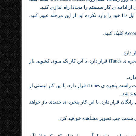
ز ادامه ی کار سیستم را مجددا راه اندازی کنید.
از Apple ID فعلی خود خارج شوید. اگر از طریق برنامه ی iTunes اپل ID خود را وارد نکرده اید, از این مرحله عبور کنید.
روی گزینه ی Music کلیک کنید. این گزینه در گوشه ی سمت چپ پنجره ی iTunes قرار دارد. با این کار یک منوی کشویی باز
روی لینک Free TV Episodes کلیک کنید. این لینک خاکستری در سمت راست پنجره ی iTunes قرار دارد. با این کار لیستی از
هند شد.
 نمایش رایگان قرار دارد. با این کار پنجره ی جدیدی باز خواهد