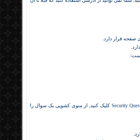
 با آن اپل ID ایجاد کنید را تایپ کنید. شما نمی توانید از آدرسی استفاده کنید که قبلا با آن
است:
سوالات امنیتی و پاسخ ها را مشخص کنید. روی منوی کشویی Security Question کلیک کنید, از منوی کشویی یک سوال را