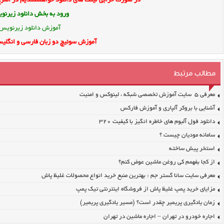
در صورت خرابی لینک های دانلود خواهشمندیم در اسرع 
ورود به بخش
دانلود زیرن
آموزش دانلود زیرنویس
آموزش سوئیچ دو زبان فارسی و انگلیس
مطالب مرتبط
معرفی ۵ سایت آموزش تخصصی شبکه ، لینوکس و امنیت
آشنایی با بروکر آلپاری و آموزش فارکس
دانلود فول آلبوم های خاطره انگیز با کیفیت ۳۲۰
سامانه مودیان چیست ؟
استخر پیش ساخته
از کجا بفهمم کی روغن ماشین عوض کنم؟
معرفی سایت سانا گستر جم : بهترین منبع خرید انواع محصولات غلیظ پاش
مزایای خرید پمپ غلیظ پاش از فروشگاه اینترنتی تیک پمپ
زمان یادگیری پریمیر چقدر است؟ (مسیر یادگیری پریمیر)
اجاره خودرو در تهران – اجاره ماشین در تهران