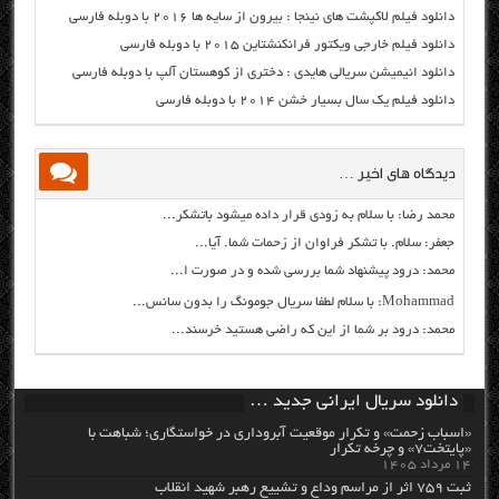
دانلود فیلم لاکپشت های نینجا : بیرون از سایه ها ۲۰۱۶ با دوبله فارسی
دانلود فیلم خارجی ویکتور فرانکنشتاین ۲۰۱۵ با دوبله فارسی
دانلود انیمیشن سریالی هایدی : دختری از کوهستان آلپ با دوبله فارسی
دانلود فیلم یک سال بسیار خشن ۲۰۱۴ با دوبله فارسی
دیدگاه های اخیر …
محمد رضا: با سلام به زودی قرار داده میشود باتشکر...
جعفر: سلام. با تشکر فراوان از زحمات شما. آیا...
محمد: درود پیشنهاد شما بررسی شده و در صورت ا...
Mohammad: با سلام لطفا سریال جومونگ را بدون سانس...
محمد: درود بر شما از این که راضی هستید خرسند...
دانلود سریال ایرانی جدید …
«اسباب زحمت» و تکرار موقعیت آبروداری در خواستگاری؛ شباهت با
«پایتخت۷» و چرخه تکرار
۱۴ مرداد ۱۴۰۵
ثبت ۷۵۹ اثر از مراسم وداع و تشییع رهبر شهید انقلاب