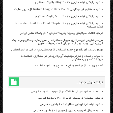
دانلود رایگان فیلم خارجی iBoy 2017 با لینک مستقیم
دانلود مستقیم فیلم خارجی Justice League Dark 2017 از سرور سایت
دانلود رایگان فیلم خارجی Split 2017 با لینک مستقیم
دانلود رایگان فیلم خارجی Resident Evil The Final Chapter 2017 با
لینک مستقیم
از کجا اکانت اسپاتیفای پرمیوم بخریم؟ معرفی ۴ فروشگاه معتبر ایرانی
بررسی تطبیقی کپی برداری سریال «ساهره» از سریال کره‌ای «کایروس» | یک
کپی‌برداری مو به مو / اینجا تهران است به وقت سئول
بهنام بانی در آمریکا: موج جدید استقبال از موسیقی پاپ ایرانی در لس‌آنجلس
«اسباب زحمت» و تکرار موقعیت آبروداری در خواستگاری؛ شباهت با
«پایتخت۷» و چرخه تکرار
ثبت ۷۵۹ اثر از مراسم وداع و تشییع رهبر شهید انقلاب
فیلم خارجی جدید …
دانلود انیمیشن سریالی بابا لنگ دراز ۱۹۹۰ با دوبله فارسی
دانلود انیمیشن دایناسور خوب ۲۰۱۵ با دوبله فارسی
دانلود فیلم کره ای دریا سالار ۲۰۱۴ با دوبله فارسی
دانلود سریال آخرین مرد روی زمین ۲۰۱۵ با دوبله فارسی