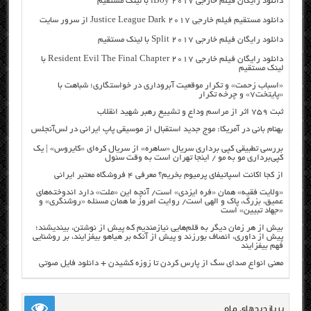
دانلود رایگان فیلم خارجی iBoy 2017 با لینک مستقیم
دانلود مستقیم فیلم خارجی Justice League Dark 2017 از سرور سایت
دانلود رایگان فیلم خارجی Split 2017 با لینک مستقیم
دانلود رایگان فیلم خارجی Resident Evil The Final Chapter 2017 با
لینک مستقیم
«اسباب زحمت» و تکرار موقعیت آبروداری در خواستگاری؛ شباهت با
«پایتخت۷» و چرخه تکرار
ثبت ۷۵۹ اثر از مراسم وداع و تشییع رهبر شهید انقلاب
بهنام بانی در آمریکا: موج جدید استقبال از موسیقی پاپ ایرانی در لس‌آنجلس
بررسی تطبیقی کپی برداری سریال «ساهره» از سریال کره‌ای «کایروس» | یک
کپی‌برداری مو به مو / اینجا تهران است به وقت سئول
از کجا اکانت اسپاتیفای پرمیوم بخریم؟ معرفی ۴ فروشگاه معتبر ایرانی
«ولایت فقیه» همان «فره ایزدی» است/ آنچه این «ملت» دارد اندوخته‌های
عمیق، بزرگ، پاک و الهی است/ روایت امروز ما همان مسئله «روشنگری» و
«جهاد تبیین» است
بیش از هر زمان دیگر به قلم‌هایی نیازمندیم که پیش از نوشتن، بیندیشند؛
پیش از داوری، انصاف بورزند و پیش از آنکه بر هیاهو بیفزایند، بر روشنایی
فهم بیفزایند
معنی انواع صدای سگ از پارس کردن تا زوزه کشیدن + دانلود فایل صوتی
پربازدیدهای ماه …