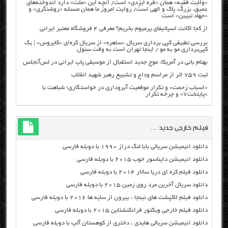
«ولایت فقیه» همان «فره ایزدی» است/ آنچه این «ملت» دارد اندوخته‌های
عمیق، بزرگ، پاک و الهی است/ روایت امروز ما همان مسئله «روشنگری» و
«جهاد تبیین» است
از کجا اکانت اسپاتیفای پرمیوم بخریم؟ معرفی ۴ فروشگاه معتبر ایرانی
بررسی تطبیقی کپی برداری سریال «ساهره» از سریال کره‌ای «کایروس» | یک
کپی‌برداری مو به مو / اینجا تهران است به وقت سئول
بهنام بانی در آمریکا: موج جدید استقبال از موسیقی پاپ ایرانی در لس‌آنجلس
ثبت ۷۵۹ اثر از مراسم وداع و تشییع رهبر شهید انقلاب
«اسباب زحمت» و تکرار موقعیت آبروداری در خواستگاری؛ شباهت با
«پایتخت۷» و چرخه تکرار
فیلم خارجی جدید …
دانلود انیمیشن سریالی بابا لنگ دراز ۱۹۹۰ با دوبله فارسی
دانلود انیمیشن دایناسور خوب ۲۰۱۵ با دوبله فارسی
دانلود فیلم کره ای دریا سالار ۲۰۱۴ با دوبله فارسی
دانلود سریال آخرین مرد روی زمین ۲۰۱۵ با دوبله فارسی
دانلود فیلم لاکپشت های نینجا : بیرون از سایه ها ۲۰۱۶ با دوبله فارسی
دانلود فیلم خارجی ویکتور فرانکنشتاین ۲۰۱۵ با دوبله فارسی
دانلود انیمیشن سریالی هایدی : دختری از کوهستان آلپ با دوبله فارسی