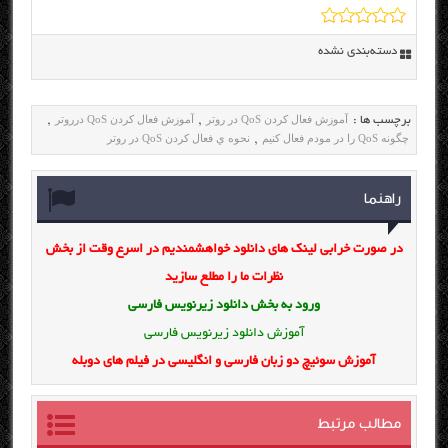
دسته‌بندی نشده
آموزش فعال کردن QoS در روتر
آموزش فعال کردن QoS درروتر
برچسب ها :
,
,
چگونه QoS را در مودم فعال کنیم
نحوه ي فعال كردن QoS در روتر
,
راهنما
در صورت خرابی لینک های دانلود خواهشمندیم در اسرع وقت از بخش
نظرات ما را مطلع سازید
ورود به بخش
دانلود زیرنویس فارسی
آموزش دانلود زیرنویس فارسی
آموزش سوئیچ دو زبان فارسی و انگلیسی در فیلم های دوبله
مطالب مرتبط