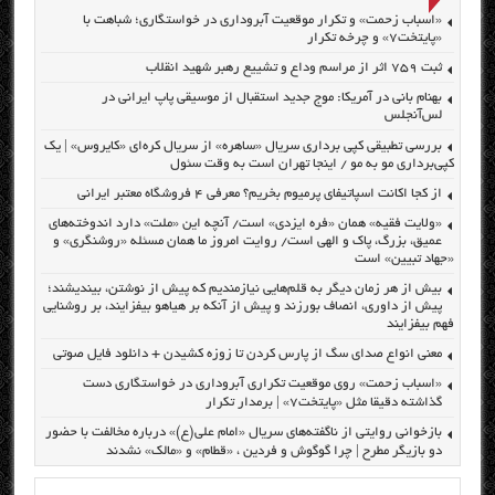
«اسباب زحمت» و تکرار موقعیت آبروداری در خواستگاری؛ شباهت با
«پایتخت۷» و چرخه تکرار
ثبت ۷۵۹ اثر از مراسم وداع و تشییع رهبر شهید انقلاب
بهنام بانی در آمریکا: موج جدید استقبال از موسیقی پاپ ایرانی در
لس‌آنجلس
بررسی تطبیقی کپی برداری سریال «ساهره» از سریال کره‌ای «کایروس» | یک
کپی‌برداری مو به مو / اینجا تهران است به وقت سئول
از کجا اکانت اسپاتیفای پرمیوم بخریم؟ معرفی ۴ فروشگاه معتبر ایرانی
«ولایت فقیه» همان «فره ایزدی» است/ آنچه این «ملت» دارد اندوخته‌های
عمیق، بزرگ، پاک و الهی است/ روایت امروز ما همان مسئله «روشنگری» و
«جهاد تبیین» است
بیش از هر زمان دیگر به قلم‌هایی نیازمندیم که پیش از نوشتن، بیندیشند؛
پیش از داوری، انصاف بورزند و پیش از آنکه بر هیاهو بیفزایند، بر روشنایی
فهم بیفزایند
معنی انواع صدای سگ از پارس کردن تا زوزه کشیدن + دانلود فایل صوتی
«اسباب زحمت» روی موقعیت تکراری آبروداری در خواستگاری دست
گذاشته دقیقا مثل «پایتخت۷» | برمدار تکرار
بازخوانی روایتی از ناگفته‌های سریال «امام علی(ع)» درباره مخالفت با حضور
دو بازیگر مطرح | چرا گوگوش و فردین ، «قطام» و «مالک» نشدند