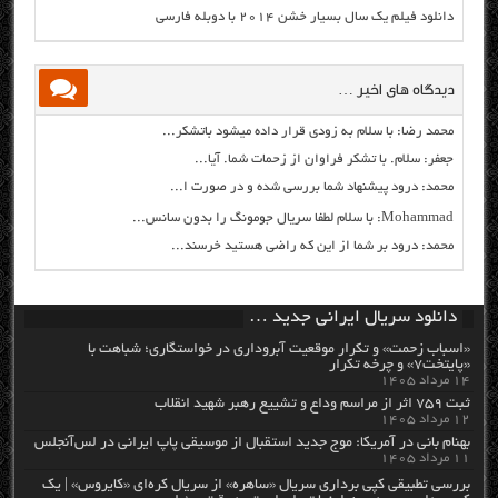
دانلود فیلم یک سال بسیار خشن ۲۰۱۴ با دوبله فارسی
دیدگاه های اخیر …
محمد رضا: با سلام به زودی قرار داده میشود باتشکر...
جعفر: سلام. با تشکر فراوان از زحمات شما. آیا...
محمد: درود پیشنهاد شما بررسی شده و در صورت ا...
Mohammad: با سلام لطفا سریال جومونگ را بدون سانس...
محمد: درود بر شما از این که راضی هستید خرسند...
دانلود سریال ایرانی جدید …
«اسباب زحمت» و تکرار موقعیت آبروداری در خواستگاری؛ شباهت با
«پایتخت۷» و چرخه تکرار
۱۴ مرداد ۱۴۰۵
ثبت ۷۵۹ اثر از مراسم وداع و تشییع رهبر شهید انقلاب
۱۲ مرداد ۱۴۰۵
بهنام بانی در آمریکا: موج جدید استقبال از موسیقی پاپ ایرانی در لس‌آنجلس
۱۱ مرداد ۱۴۰۵
بررسی تطبیقی کپی برداری سریال «ساهره» از سریال کره‌ای «کایروس» | یک