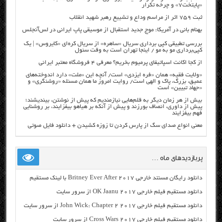
«پایتخت۷» و چرخه تکرار
ثبت ۷۵۹ اثر از مراسم وداع و تشییع رهبر شهید انقلاب
بهنام بانی در آمریکا: موج جدید استقبال از موسیقی پاپ ایرانی در لس‌آنجلس
بررسی تطبیقی کپی برداری سریال «ساهره» از سریال کره‌ای «کایروس» | یک
کپی‌برداری مو به مو / اینجا تهران است به وقت سئول
از کجا اکانت اسپاتیفای پرمیوم بخریم؟ معرفی ۴ فروشگاه معتبر ایرانی
«ولایت فقیه» همان «فره ایزدی» است/ آنچه این «ملت» دارد اندوخته‌های
عمیق، بزرگ، پاک و الهی است/ روایت امروز ما همان مسئله «روشنگری» و
«جهاد تبیین» است
بیش از هر زمان دیگر به قلم‌هایی نیازمندیم که پیش از نوشتن، بیندیشند؛
پیش از داوری، انصاف بورزند و پیش از آنکه بر هیاهو بیفزایند، بر روشنایی
فهم بیفزایند
معنی انواع صدای سگ از پارس کردن تا زوزه کشیدن + دانلود فایل صوتی
پربازدیدهای ماه …
دانلود رایگان مسنتد خارجی Britney Ever After 2017 با لینک مستقیم
دانلود مستقیم فیلم خارجی OK Jaanu 2017 از سرور سایت
دانلود مستقیم فیلم خارجی John Wick: Chapter 2 2017 از سرور سایت
دانلود مستقیم فیلم خارجی Cross Wars 2017 از سرور سایت