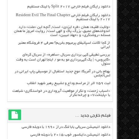
دانلود رایگان فیلم خارجی Split 2017 با لینک مستقیم
دانلود رایگان فیلم خارجی Resident Evil The Final Chapter
2017 با لینک مستقیم
«ولایت فقیه» همان «فره ایزدی» است/ آنچه این «ملت» دارد
اندوخته‌های عمیق، بزرگ، پاک و الهی است/ روایت امروز ما همان
مسئله «روشنگری» و «جهاد تبیین» است
از کجا اکانت اسپاتیفای پرمیوم بخریم؟ معرفی ۴ فروشگاه معتبر
ایرانی
بررسی تطبیقی کپی برداری سریال «ساهره» از سریال کره‌ای
«کایروس» | یک کپی‌برداری مو به مو / اینجا تهران است به وقت
سئول
بهنام بانی در آمریکا: موج جدید استقبال از موسیقی پاپ ایرانی در
لس‌آنجلس
ثبت ۷۵۹ اثر از مراسم وداع و تشییع رهبر شهید انقلاب
«اسباب زحمت» و تکرار موقعیت آبروداری در خواستگاری؛ شباهت
با «پایتخت۷» و چرخه تکرار
فیلم خارجی جدید …
دانلود انیمیشن سریالی بابا لنگ دراز ۱۹۹۰ با دوبله فارسی
دانلود انیمیشن دایناسور خوب ۲۰۱۵ با دوبله فارسی