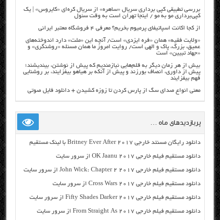
بررسی تطبیقی کپی برداری سریال «ساهره» از سریال کره‌ای «کایروس» | یک
کپی‌برداری مو به مو / اینجا تهران است به وقت سئول
از کجا اکانت اسپاتیفای پرمیوم بخریم؟ معرفی ۴ فروشگاه معتبر ایرانی
«ولایت فقیه» همان «فره ایزدی» است/ آنچه این «ملت» دارد اندوخته‌های
عمیق، بزرگ، پاک و الهی است/ روایت امروز ما همان مسئله «روشنگری» و
«جهاد تبیین» است
بیش از هر زمان دیگر به قلم‌هایی نیازمندیم که پیش از نوشتن، بیندیشند؛
پیش از داوری، انصاف بورزند و پیش از آنکه بر هیاهو بیفزایند، بر روشنایی
فهم بیفزایند
معنی انواع صدای سگ از پارس کردن تا زوزه کشیدن + دانلود فایل صوتی
پربازدیدهای ماه …
دانلود رایگان مسنتد خارجی Britney Ever After 2017 با لینک مستقیم
دانلود مستقیم فیلم خارجی OK Jaanu 2017 از سرور سایت
دانلود مستقیم فیلم خارجی John Wick: Chapter 2 2017 از سرور سایت
دانلود مستقیم فیلم خارجی Cross Wars 2017 از سرور سایت
دانلود مستقیم فیلم خارجی Fifty Shades Darker 2017 از سرور سایت
دانلود مستقیم فیلم خارجی From Straight As 2017 از سرور سایت