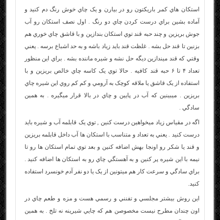
استکان هاي کمر باريکتون رو در بيارن و يک چاي خوش رنگ دم کنيد و
آماده بشين براي درست کردن چاي دو رنگ . اول نصف استکان رو آب
جوش بريزين و چند حبه قند توي استکان بندازين و با قاشق چاي خوري هم
بزنين تا قند حل بشه . غلظت قند بايد زياد باشه و به حد اشباع برسه . يعني
وقتي که قند ميندازين ديگه حل نشه و شيره ماننده بشه . براي اين منظور
تعداد ۴ تا ۶ حبه قند کافيه . حالا توي يک کاسه چاي خالص بريزين و با
استفاده از يک قاشق يا ملاقه کوچک به آرومي و کم کم روي اين شيره چاي
بريزين . ميبينين که آب در پايين و چاي در بالا قرار ميگيره . به همين
سادگي .
اگه در مقياس زياد ميخواهين درست کنين , توي يک قابلمه آب و شيره بايد
درست کنيد . يعني به تعداد و متناسب با استکان ها آب داخل قابلمه بريزين
و قند يا شکر رو اونجا بهش اضافه کنين و بعد توي تمام استکان ها رو تا
نيمه با اين شيره پر کنين و به آهستگي چاي رو به استکان ها اضافه کنيد .
براي سادگي و سرعت کار هم ميتونين از يک يا دو نفر آدم خونسرد استفاده
کنيد.
اين روش بيشتر مجلسي و تفنني و رسمي هست و مزه و طعم چاي در
اون چندان مطرح نيست مخصوصن هم که چايي شيرينه نه تلخ . به همين