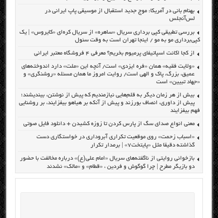
بهنام بانی در آمریکا: موج جدید استقبال از موسیقی پاپ ایرانی در
لس‌آنجلس
بررسی تطبیقی کپی برداری سریال «ساهره» از سریال کره‌ای «کایروس» | یک
کپی‌برداری مو به مو / اینجا تهران است به وقت سئول
از کجا اکانت اسپاتیفای پرمیوم بخریم؟ معرفی ۴ فروشگاه معتبر ایرانی
«ولایت فقیه» همان «فره ایزدی» است/ آنچه این «ملت» دارد اندوخته‌های
عمیق، بزرگ، پاک و الهی است/ روایت امروز ما همان مسئله «روشنگری» و
«جهاد تبیین» است
بیش از هر زمان دیگر به قلم‌هایی نیازمندیم که پیش از نوشتن، بیندیشند؛
پیش از داوری، انصاف بورزند و پیش از آنکه بر هیاهو بیفزایند، بر روشنایی
فهم بیفزایند
معنی انواع صدای سگ از پارس کردن تا زوزه کشیدن + دانلود فایل صوتی
«اسباب زحمت» روی موقعیت تکراری آبروداری در خواستگاری دست
گذاشته دقیقا مثل «پایتخت۷» | برمدار تکرار
بازخوانی روایتی از ناگفته‌های سریال «امام علی(ع)» درباره مخالفت با حضور
دو بازیگر مطرح | چرا گوگوش و فردین ، «قطام» و «مالک» نشدند