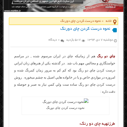
خانه
»
نحوه درست کردن چای دورنگ
نحوه درست کردن چای دورنگ
دوشنبه ۷ دی ۱۳۹۴
507 بازدید
0 دیدگاه
چاي دو رنگ
هم از زمانيکه چاي در ايران مرسوم شده , در مراسم
خواستگاري و مجالس مهم باب شد . در گذشته يکي از هنرهاي زنان ايراني
درست کردن چاي دو رنگ بود که کم کم به مرور زمان کمرنگ شده و
امروزه در مواردي خاص و يا در خانواده هايي اصيل به چشم ميخوره . روش
درست کردن چاي دو رنگ ساده ست ولي کمي نياز به صبر و حوصله و
دقت داره :
نحوه درست کردن چای دورنگ
طرزتهیه چاي دو رنگ: