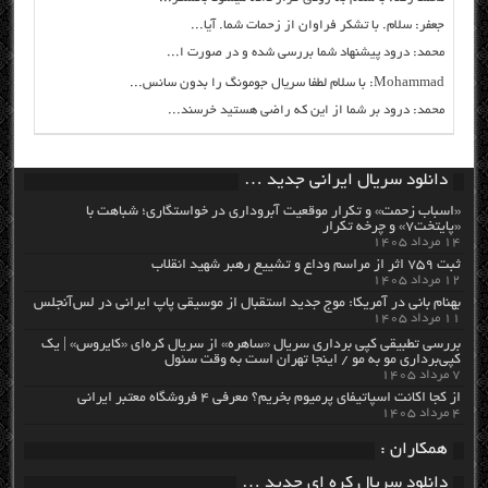
جعفر: سلام. با تشکر فراوان از زحمات شما. آیا...
محمد: درود پیشنهاد شما بررسی شده و در صورت ا...
Mohammad: با سلام لطفا سریال جومونگ را بدون سانس...
محمد: درود بر شما از این که راضی هستید خرسند...
دانلود سریال ایرانی جدید …
«اسباب زحمت» و تکرار موقعیت آبروداری در خواستگاری؛ شباهت با
«پایتخت۷» و چرخه تکرار
۱۴ مرداد ۱۴۰۵
ثبت ۷۵۹ اثر از مراسم وداع و تشییع رهبر شهید انقلاب
۱۲ مرداد ۱۴۰۵
بهنام بانی در آمریکا: موج جدید استقبال از موسیقی پاپ ایرانی در لس‌آنجلس
۱۱ مرداد ۱۴۰۵
بررسی تطبیقی کپی برداری سریال «ساهره» از سریال کره‌ای «کایروس» | یک
کپی‌برداری مو به مو / اینجا تهران است به وقت سئول
۷ مرداد ۱۴۰۵
از کجا اکانت اسپاتیفای پرمیوم بخریم؟ معرفی ۴ فروشگاه معتبر ایرانی
۴ مرداد ۱۴۰۵
همکاران :
دانلود سریال کره ای جدید …