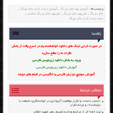
آموزش تهیه چاي دو رنگ
آموزش درست کردن چای دورنگ
برچسب ها :
,
,
چاي دو رنگ
طرزتهیه چاي دو رنگ
طرزتهیه چاي دو رنگ مجلسی
,
,
,
نحوه درست کردن چای دورنگ
راهنما
در صورت خرابی لینک های دانلود خواهشمندیم در اسرع وقت از بخش
نظرات ما را مطلع سازید
ورود به بخش
دانلود زیرنویس فارسی
آموزش دانلود زیرنویس فارسی
آموزش سوئیچ دو زبان فارسی و انگلیسی در فیلم های دوبله
مطالب مرتبط
«اسباب زحمت» و تکرار موقعیت آبروداری در خواستگاری؛ شباهت با
«پایتخت۷» و چرخه تکرار
ثبت ۷۵۹ اثر از مراسم وداع و تشییع رهبر شهید انقلاب