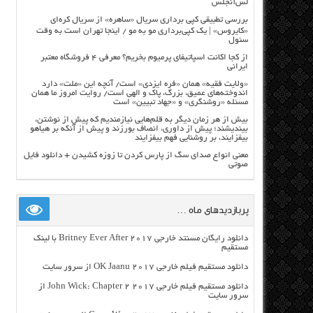
لس‌آنجلس
بررسی تطبیقی کپی برداری سریال «ساهره» از سریال کره‌ای
«کایروس» | یک کپی‌برداری مو به مو / اینجا تهران است به وقت
سئول
از کجا اکانت اسپاتیفای پرمیوم بخریم؟ معرفی ۴ فروشگاه معتبر
ایرانی
«ولایت فقیه» همان «فره ایزدی» است/ آنچه این «ملت» دارد
اندوخته‌های عمیق، بزرگ، پاک و الهی است/ روایت امروز ما همان
مسئله «روشنگری» و «جهاد تبیین» است
بیش از هر زمان دیگر به قلم‌هایی نیازمندیم که پیش از نوشتن،
بیندیشند؛ پیش از داوری، انصاف بورزند و پیش از آنکه بر هیاهو
بیفزایند، بر روشنایی فهم بیفزایند
معنی انواع صدای سگ از پارس کردن تا زوزه کشیدن + دانلود فایل
صوتی
پربازدیدهای ماه …
دانلود رایگان مسنتد خارجی Britney Ever After 2017 با لینک
مستقیم
دانلود مستقیم فیلم خارجی OK Jaanu 2017 از سرور سایت
دانلود مستقیم فیلم خارجی John Wick: Chapter 2 2017 از
سرور سایت