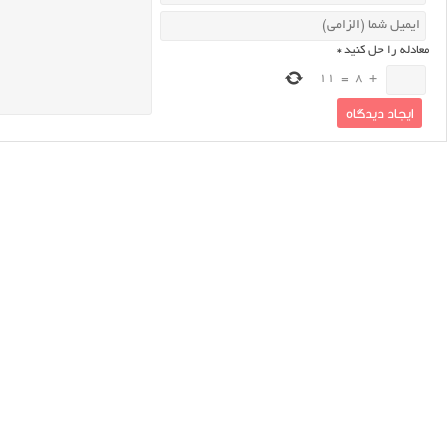
معادله را حل کنید
*
11
=
8
+