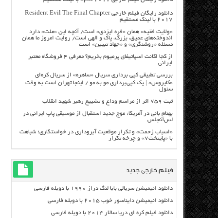
دانلود رایگان فیلم خارجی Resident Evil The Final Chapter
2017 با لینک مستقیم
«ولایت فقیه» همان «فره ایزدی» است/ آنچه این «ملت» دارد
اندوخته‌های عمیق، بزرگ، پاک و الهی است/ روایت امروز ما همان
مسئله «روشنگری» و «جهاد تبیین» است
از کجا اکانت اسپاتیفای پرمیوم بخریم؟ معرفی ۴ فروشگاه معتبر
ایرانی
بررسی تطبیقی کپی برداری سریال «ساهره» از سریال کره‌ای
«کایروس» | یک کپی‌برداری مو به مو / اینجا تهران است به وقت
سئول
ثبت ۷۵۹ اثر از مراسم وداع و تشییع رهبر شهید انقلاب
بهنام بانی در آمریکا: موج جدید استقبال از موسیقی پاپ ایرانی در
لس‌آنجلس
«اسباب زحمت» و تکرار موقعیت آبروداری در خواستگاری؛ شباهت
با «پایتخت۷» و چرخه تکرار
فیلم خارجی جدید …
دانلود انیمیشن سریالی بابا لنگ دراز ۱۹۹۰ با دوبله فارسی
دانلود انیمیشن دایناسور خوب ۲۰۱۵ با دوبله فارسی
دانلود فیلم کره ای دریا سالار ۲۰۱۴ با دوبله فارسی