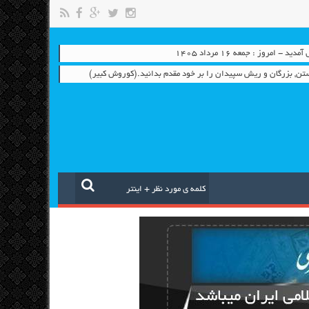
- امروز : جمعه ۱۶ مرداد ۱۴۰۵
تن, بزرگان و ریش سپیدان را بر خود مقدم بدانید.(کوروش کبیر)