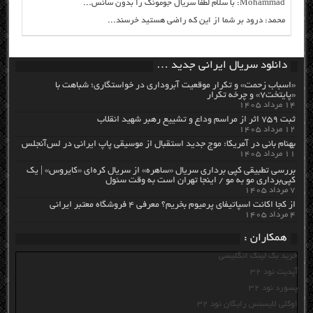
Mohammad: با سلام لطفا سریال جومونگ را بدون سانس...
محمد: درود بر شما از این که راضی هستید خرسند...
دانلود سریال ایرانی جدید …
«اسباب زحمت» و تکرار موقعیت آبروداری در خواستگاری؛ شباهت با
«پایتخت۷» و چرخه تکرار
۱۴ مرداد ۱۴۰۵
ثبت ۷۵۹ اثر از مراسم وداع و تشییع رهبر شهید انقلاب
۱۲ مرداد ۱۴۰۵
بهنام بانی در آمریکا: موج جدید استقبال از موسیقی پاپ ایرانی در لس‌آنجلس
۱۱ مرداد ۱۴۰۵
بررسی تطبیقی کپی برداری سریال «ساهره» از سریال کره‌ای «کایروس» | یک
کپی‌برداری مو به مو / اینجا تهران است به وقت سئول
۷ مرداد ۱۴۰۵
از کجا اکانت اسپاتیفای پرمیوم بخریم؟ معرفی ۴ فروشگاه معتبر ایرانی
۴ مرداد ۱۴۰۵
همکاران :
خرید بک لینک انگلیسی
آپدیت نود 32
پسورد نود 32
اوکلی لایسنس رایگان نود 32