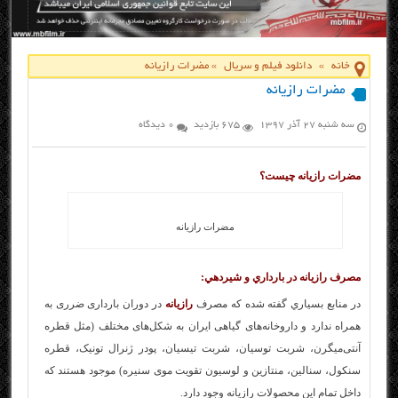
خانه
»
دانلود فیلم و سریال
»
مضرات رازیانه
مضرات رازیانه
سه شنبه ۲۷ آذر ۱۳۹۷
675 بازدید
0 دیدگاه
مضرات رازیانه چیست؟
مضرات رازیانه
مصرف رازيانه در بارداري و شيردهي:
در منابع بسياري گفته شده كه مصرف
رازيانه
در دوران بارداری ضرری به
همراه ندارد و داروخانه‌های گیاهی ایران به شکل‌های مختلف (مثل قطره
آنتی‌میگرن، شربت توسیان، شربت تیسیان، پودر ژنرال تونیک، قطره
سنکول، سنالین، منتازین و لوسیون تقویت موی سنیره) موجود هستند که
داخل تمام این محصولات رازیانه وجود دارد.