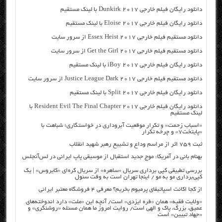
دانلود رایگان فیلم خارجی Dunkirk 2017 با لینک مستقیم
دانلود رایگان فیلم خارجی Eloise 2017 با لینک مستقیم
دانلود مستقیم فیلم خارجی Essex Heist 2017 از سرور سایت
دانلود مستقیم فیلم خارجی Get the Girl 2017 از سرور سایت
دانلود رایگان فیلم خارجی iBoy 2017 با لینک مستقیم
دانلود مستقیم فیلم خارجی Justice League Dark 2017 از سرور سایت
دانلود رایگان فیلم خارجی Split 2017 با لینک مستقیم
دانلود رایگان فیلم خارجی Resident Evil The Final Chapter 2017 با
لینک مستقیم
«اسباب زحمت» و تکرار موقعیت آبروداری در خواستگاری؛ شباهت با
«پایتخت۷» و چرخه تکرار
ثبت ۷۵۹ اثر از مراسم وداع و تشییع رهبر شهید انقلاب
بهنام بانی در آمریکا: موج جدید استقبال از موسیقی پاپ ایرانی در لس‌آنجلس
بررسی تطبیقی کپی برداری سریال «ساهره» از سریال کره‌ای «کایروس» | یک
کپی‌برداری مو به مو / اینجا تهران است به وقت سئول
از کجا اکانت اسپاتیفای پرمیوم بخریم؟ معرفی ۴ فروشگاه معتبر ایرانی
«ولایت فقیه» همان «فره ایزدی» است/ آنچه این «ملت» دارد اندوخته‌های
عمیق، بزرگ، پاک و الهی است/ روایت امروز ما همان مسئله «روشنگری» و
«جهاد تبیین» است