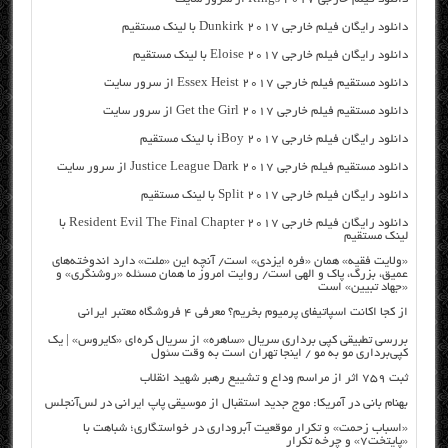
دانلود رایگان فیلم خارجی Dunkirk 2017 با لینک مستقیم
دانلود رایگان فیلم خارجی Eloise 2017 با لینک مستقیم
دانلود مستقیم فیلم خارجی Essex Heist 2017 از سرور سایت
دانلود مستقیم فیلم خارجی Get the Girl 2017 از سرور سایت
دانلود رایگان فیلم خارجی iBoy 2017 با لینک مستقیم
دانلود مستقیم فیلم خارجی Justice League Dark 2017 از سرور سایت
دانلود رایگان فیلم خارجی Split 2017 با لینک مستقیم
دانلود رایگان فیلم خارجی Resident Evil The Final Chapter 2017 با
لینک مستقیم
«ولایت فقیه» همان «فره ایزدی» است/ آنچه این «ملت» دارد اندوخته‌های
عمیق، بزرگ، پاک و الهی است/ روایت امروز ما همان مسئله «روشنگری» و
«جهاد تبیین» است
از کجا اکانت اسپاتیفای پرمیوم بخریم؟ معرفی ۴ فروشگاه معتبر ایرانی
بررسی تطبیقی کپی برداری سریال «ساهره» از سریال کره‌ای «کایروس» | یک
کپی‌برداری مو به مو / اینجا تهران است به وقت سئول
ثبت ۷۵۹ اثر از مراسم وداع و تشییع رهبر شهید انقلاب
بهنام بانی در آمریکا: موج جدید استقبال از موسیقی پاپ ایرانی در لس‌آنجلس
«اسباب زحمت» و تکرار موقعیت آبروداری در خواستگاری؛ شباهت با
«پایتخت۷» و چرخه تکرار