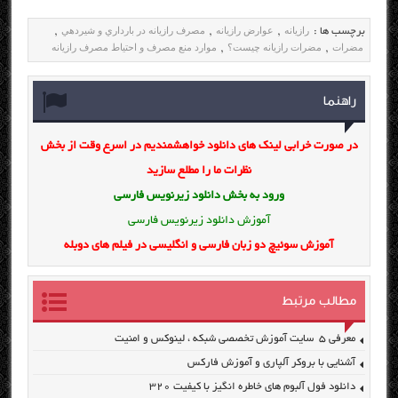
رازیانه
عوارض رازیانه
مصرف رازيانه در بارداري و شيردهي
برچسب ها :
,
,
,
مضرات
مضرات رازیانه چیست؟
موارد منع مصرف و احتیاط مصرف رازيانه
,
,
راهنما
در صورت خرابی لینک های دانلود خواهشمندیم در اسرع وقت از بخش
نظرات ما را مطلع سازید
ورود به بخش
دانلود زیرنویس فارسی
آموزش دانلود زیرنویس فارسی
آموزش سوئیچ دو زبان فارسی و انگلیسی در فیلم های دوبله
مطالب مرتبط
معرفی ۵ سایت آموزش تخصصی شبکه ، لینوکس و امنیت
آشنایی با بروکر آلپاری و آموزش فارکس
دانلود فول آلبوم های خاطره انگیز با کیفیت ۳۲۰