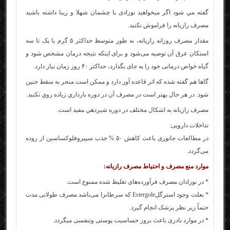
گفته مي شود اگر می‎خواهید نوزادی با چشمان شهلا و زیبا داشته باشید
مصرف رازیانه را فراموش نکنید.
مقدار مصرف روزانه رازیانه، به طور متوسط حداکثر ۵ گرم یا یک تا سه
استکان عرق آن توصیه می‌شود و برای اینکه نتیجه درمان مشخص شود و
گیاه خواص درمانی خود را به جای بگذارد، حداکثر ۴۰ روز زمان نیاز دارد.
گاها هم گفته شده كه اثر قاعده آور دارد و ممكن است منحر به سقط جنين
شود. در هر حال بهتر است در مصرف آن در دوره بارداري زياده روي نكنيد.
مصرف رازيانه به اشكال مختلف در دوره شيردهي مفيد است.
تداخلات دارویی:
در مطالعات جانوری باعث کاهش ۵۰ % جذب سیپروفلوکساسین از روده
می‌گردد.
موارد منع مصرف و احتیاط مصرف رازیانه:
* در نوزادان مصرف فرآورده‌های تغلیظ شده ممنوع است.
* بعلت وجود استرگلEstergole که سرطانزا می‌باشد مصرف طولانی مدت
حتماً زیر نظر پزشک انجام گیرد.
* در موارد نادری باعث بروز حساسیت پوستی وتنفسی میگردد.