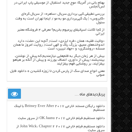
بهنام بانی در آمریکا: موج جدید استقبال از موسیقی پاپ ایرانی در
لس‌آنجلس
بررسی تطبیقی کپی برداری سریال «ساهره» از سریال کره‌ای
«کایروس» | یک کپی‌برداری مو به مو / اینجا تهران است به وقت
سئول
از کجا اکانت اسپاتیفای پرمیوم بخریم؟ معرفی ۴ فروشگاه معتبر
ایرانی
«ولایت فقیه» همان «فره ایزدی» است/ آنچه این «ملت» دارد
اندوخته‌های عمیق، بزرگ، پاک و الهی است/ روایت امروز ما همان
مسئله «روشنگری» و «جهاد تبیین» است
بیش از هر زمان دیگر به قلم‌هایی نیازمندیم که پیش از نوشتن،
بیندیشند؛ پیش از داوری، انصاف بورزند و پیش از آنکه بر هیاهو
بیفزایند، بر روشنایی فهم بیفزایند
معنی انواع صدای سگ از پارس کردن تا زوزه کشیدن + دانلود فایل
صوتی
پربازدیدهای ماه …
دانلود رایگان مسنتد خارجی Britney Ever After 2017 با لینک
مستقیم
دانلود مستقیم فیلم خارجی OK Jaanu 2017 از سرور سایت
دانلود مستقیم فیلم خارجی John Wick: Chapter 2 2017 از
سرور سایت