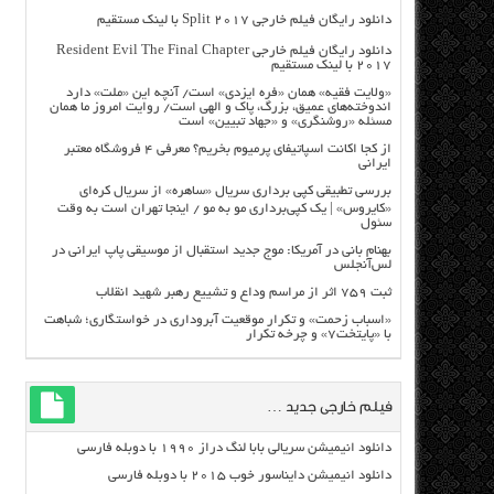
دانلود رایگان فیلم خارجی Split 2017 با لینک مستقیم
دانلود رایگان فیلم خارجی Resident Evil The Final Chapter
2017 با لینک مستقیم
«ولایت فقیه» همان «فره ایزدی» است/ آنچه این «ملت» دارد
اندوخته‌های عمیق، بزرگ، پاک و الهی است/ روایت امروز ما همان
مسئله «روشنگری» و «جهاد تبیین» است
از کجا اکانت اسپاتیفای پرمیوم بخریم؟ معرفی ۴ فروشگاه معتبر
ایرانی
بررسی تطبیقی کپی برداری سریال «ساهره» از سریال کره‌ای
«کایروس» | یک کپی‌برداری مو به مو / اینجا تهران است به وقت
سئول
بهنام بانی در آمریکا: موج جدید استقبال از موسیقی پاپ ایرانی در
لس‌آنجلس
ثبت ۷۵۹ اثر از مراسم وداع و تشییع رهبر شهید انقلاب
«اسباب زحمت» و تکرار موقعیت آبروداری در خواستگاری؛ شباهت
با «پایتخت۷» و چرخه تکرار
فیلم خارجی جدید …
دانلود انیمیشن سریالی بابا لنگ دراز ۱۹۹۰ با دوبله فارسی
دانلود انیمیشن دایناسور خوب ۲۰۱۵ با دوبله فارسی