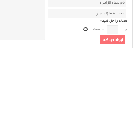
معادله را حل کنید
*
8
−
=
هفت