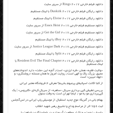
دانلود فیلم خارجی Rings 2017 از سرور سایت
دانلود رایگان فیلم خارجی Dunkirk 2017 با لینک مستقیم
دانلود رایگان فیلم خارجی Eloise 2017 با لینک مستقیم
دانلود مستقیم فیلم خارجی Essex Heist 2017 از سرور سایت
دانلود مستقیم فیلم خارجی Get the Girl 2017 از سرور سایت
دانلود رایگان فیلم خارجی iBoy 2017 با لینک مستقیم
دانلود مستقیم فیلم خارجی Justice League Dark 2017 از سرور سایت
دانلود رایگان فیلم خارجی Split 2017 با لینک مستقیم
دانلود رایگان فیلم خارجی Resident Evil The Final Chapter 2017 با
لینک مستقیم
«ولایت فقیه» همان «فره ایزدی» است/ آنچه این «ملت» دارد اندوخته‌های
عمیق، بزرگ، پاک و الهی است/ روایت امروز ما همان مسئله «روشنگری» و
«جهاد تبیین» است
از کجا اکانت اسپاتیفای پرمیوم بخریم؟ معرفی ۴ فروشگاه معتبر ایرانی
بررسی تطبیقی کپی برداری سریال «ساهره» از سریال کره‌ای «کایروس» | یک
کپی‌برداری مو به مو / اینجا تهران است به وقت سئول
بهنام بانی در آمریکا: موج جدید استقبال از موسیقی پاپ ایرانی در لس‌آنجلس
ثبت ۷۵۹ اثر از مراسم وداع و تشییع رهبر شهید انقلاب
«اسباب زحمت» و تکرار موقعیت آبروداری در خواستگاری؛ شباهت با