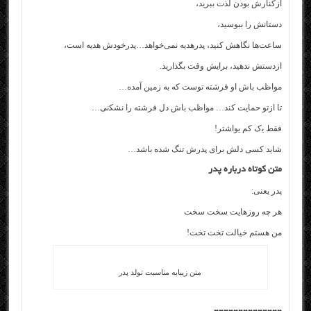
ﺍﺯﻛﻨﺎﺭﺵ ﺑﻮﺩﻥ ﻟﺬﺕ ﺑﺒﺮﻳﺪ،
ﺩﺳﺘﺎﻧﺶ ﺭﺍ ﺑﺒﻮﺳﻴﺪ،
ﺳﺎعت‌ها ﻧﮕﺎﻫﺶ ﻛﻨﻴﺪ، ﭘﺪﺭﻫﺪﻳﻪ نمی‌خوﺍﻫﺪ…ﭘﺪﺭﺧﻮﺩﺵ ﻫﺪﻳﻪ ﺍﺳﺖ،
ﺍﺯﺩﺳﺘﺶ ﻧﺪﻫﻴﺪ، ﺑﺮﺍﻳﺶ ﻭﻗﺖ ﺑﮕﺬﺍﺭﻳﺪ.
ﻣﻮﺍﻇﺐ ﺑﺎﺵ ﺍﻭ ﻓﺮﺷﺘﻪ ﺗﻮﺳﺖ ﻛﻪ ﺑﻪ ﺯﻣﻴﻦ ﺁﻣﺪﻩ…
ﺗﺎ ﺍﺯﺗﻮ ﺣﻤﺎﻳﺖ ﻛﻨﺪ… ﻣﻮﺍﻇﺐ ﺑﺎﺵ ﺩﻝ ﻓﺮﺷﺘﻪ ﺭﺍ ﻧﺸﻜنی…
ﻓﻘﻂ ﻳک ﻛﻢ ﻳﻮﺍﺷﺘﺮ!
ﺷﺎﻳﺪ کسی ﺩﻟﺶ ﺑﺮﺍی ﭘﺪﺭﺵ ﺗﻨﮓ ﺷﺪﻩ باشد…
متن کوتاه درباره پدر
پدر یعنی:
هر چه روزهایت سخت سخت
من هستم خیالت تخت تخت‏!‏
متن زیبابه مناسبت تولد پدر