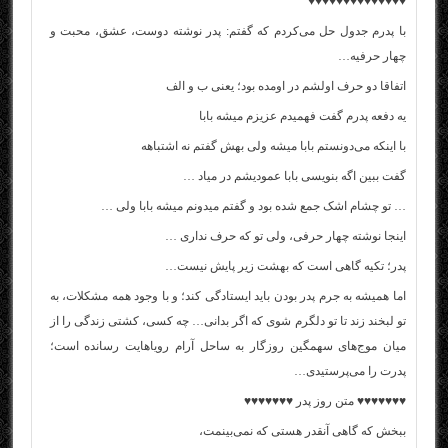
♥♥♥♥♥♥♥♥♥♥♥♥♥♥
با پدرم جدول حل می‌کردم که گفتم: پدر نوشته دوست، عشق، محبت و
چهار حرفیه…
اتفاقا دو حرف اولشم در اومده بود؛ یعنی ب و الف
یه دفعه پدرم گفت فهمیدم عزیزم میشه بابا
با اینکه می‌دونستم بابا میشه ولی بهش گفتم نه اشتباهه
گفت ببین اگه بنویسی بابا عمودیشم در میاد …
… تو چشام اشک جمع شده بود و گفتم میدونم میشه بابا ولی …
اینجا نوشته چهار حرفی، ولی تو که حرف نداری …
پدر؛ تکیه گاهی است که بهشت زیر پایش نیست…
اما همیشه به جرم پدر بودن باید ایستادگی کند؛ و با وجود همه مشکلات، به
تو لبخند زند تا تو دلگرم شوی که اگر بدانی… چه کسی، کشتی زندگی را از
میان موج‌های سهمگین روزگار به ساحل آرام رویاهایت رسانده است؛
پدرت را می‌پرستیدی…
♥♥♥♥♥♥♥ متن روز پدر ♥♥♥♥♥♥♥
ببخش که گاهی آنقدر هستی که نمی‌بینمت،