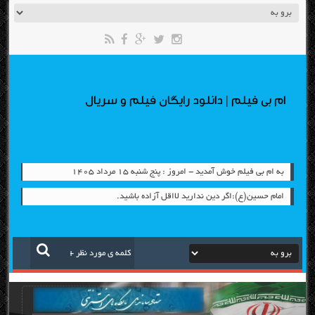
ام بی فیلم | دانلود رایگان فیلم و سریال
به ام بی فیلم خوش آمدید - امروز : پنج شنبه ۱۵ مرداد ۱۴۰۵
امام حسين(ع):اگر دين نداريد لااقل آزاده باشيد.