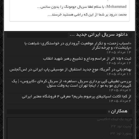
Mohammad: با سلام لطفا سریال جومونگ را بدون سانس...
محمد: درود بر شما از این که راضی هستید خرسند...
دانلود سریال ایرانی جدید …
«اسباب زحمت» و تکرار موقعیت آبروداری در خواستگاری؛ شباهت با
«پایتخت۷» و چرخه تکرار
۱۴ مرداد ۱۴۰۵
ثبت ۷۵۹ اثر از مراسم وداع و تشییع رهبر شهید انقلاب
۱۲ مرداد ۱۴۰۵
بهنام بانی در آمریکا: موج جدید استقبال از موسیقی پاپ ایرانی در لس‌آنجلس
۱۱ مرداد ۱۴۰۵
بررسی تطبیقی کپی برداری سریال «ساهره» از سریال کره‌ای «کایروس» | یک
کپی‌برداری مو به مو / اینجا تهران است به وقت سئول
۷ مرداد ۱۴۰۵
از کجا اکانت اسپاتیفای پرمیوم بخریم؟ معرفی ۴ فروشگاه معتبر ایرانی
۴ مرداد ۱۴۰۵
همکاران :
خرید بک لینک انگلیسی
آپدیت نود 32
پسورد نود 32