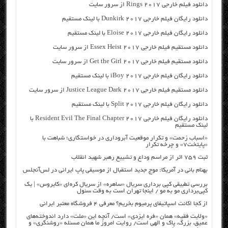
دانلود فیلم خارجی Rings 2017 از سرور سایت
دانلود رایگان فیلم خارجی Dunkirk 2017 با لینک مستقیم
دانلود رایگان فیلم خارجی Eloise 2017 با لینک مستقیم
دانلود مستقیم فیلم خارجی Essex Heist 2017 از سرور سایت
دانلود مستقیم فیلم خارجی Get the Girl 2017 از سرور سایت
دانلود رایگان فیلم خارجی iBoy 2017 با لینک مستقیم
دانلود مستقیم فیلم خارجی Justice League Dark 2017 از سرور سایت
دانلود رایگان فیلم خارجی Split 2017 با لینک مستقیم
دانلود رایگان فیلم خارجی Resident Evil The Final Chapter 2017 با
لینک مستقیم
«اسباب زحمت» و تکرار موقعیت آبروداری در خواستگاری؛ شباهت با
«پایتخت۷» و چرخه تکرار
ثبت ۷۵۹ اثر از مراسم وداع و تشییع رهبر شهید انقلاب
بهنام بانی در آمریکا: موج جدید استقبال از موسیقی پاپ ایرانی در لس‌آنجلس
بررسی تطبیقی کپی برداری سریال «ساهره» از سریال کره‌ای «کایروس» | یک
کپی‌برداری مو به مو / اینجا تهران است به وقت سئول
از کجا اکانت اسپاتیفای پرمیوم بخریم؟ معرفی ۴ فروشگاه معتبر ایرانی
«ولایت فقیه» همان «فره ایزدی» است/ آنچه این «ملت» دارد اندوخته‌های
عمیق، بزرگ، پاک و الهی است/ روایت امروز ما همان مسئله «روشنگری» و