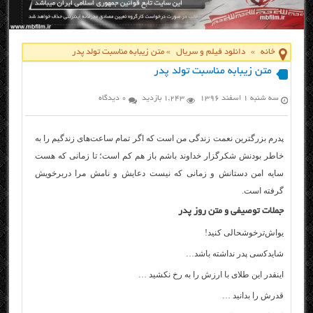
خانه
»
دانلود فیلم و سریال
»
متن زیبابه مناسبت تولد پدر
متن زیبابه مناسبت تولد پدر
سه شنبه ۱ اسفند ۱۳۹۶
1,243 بازدید
0 دیدگاه
پدرم بزرگترین نعمت زندگی من است که اگر تمام ساعت‌های زندگیم را به
خاطر بودنش شکرگزار خداوند باشم باز هم کم است؛ تا زمانی که هست
سایه امن دستانش و زمانی که نیست دعایش و نامش مرا دربرخویش
گرفته است.
جملات توصیفی و متن روز پدر
ﻳﻮﺍﺵ‌ﺗﺮﺧﻮﺷﺤﺎلی ﻛﻨﻴﺪ!
ﺷﺎﻳﺪﻛسی ﭘﺪﺭ ﻧﺪﺍﺷﺘﻪ ﺑﺎﺷﺪ…
ﺍﻳﻨﻘﺪﺭ ﺍﻳﻦ ﻃﻼی ﺑﺎ ﺍﺭﺯﺵ ﺭﺍ ﺑﻪ ﺭﺥ ﻧﻜﺸﻴﺪ …
ﻗﺪﺭﺵ ﺭﺍ ﺑﺪﺍﻧﻴﺪ …