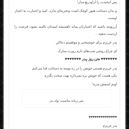
پس لبخندت را ازاودریغ مدار!
و بدان دستانت هنوز کوچک است وتجربه‌ای ندارد، امید و اعتبارت به اعتبار
اوست.
آرزومند باشید که اعتبارتان بماند تاهمیشه امیدتان ناامید نشود، فرصت را
ازدست ندهید…
پدر عزیزم برای خوشبختی و موفقیتم دعاکن
ای چراغ روشن شب‌های تارم روزت مبارک
♥♥♥♥♥♥♥
متن روز پدر
♥♥♥♥♥♥♥
پدر عزیزم هستی خویش را در ره بوسه به دستانت فدا می‌کنم
یکی هست که جونش بره نمی‌ذاره بهت سخت بگذره.
اونم اسمش پدره!
متن زیبابه مناسبت تولد پدر
♥♥♥♥♥♥♥♥♥♥♥♥♥♥
پدر عزیزم