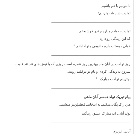
تا بتونیم با هم باشیم
تولدت شاد باد بهترینم!
——————————————————————
تولدت به یادم میاره چقدر خوشبختم
که این زندگی رو دارم
خیلی دوستت دارم خانومی متولد آبانم !
——————————————————————
روز تولدت در آبان ماه بهترین روز عمرم است روزی که با تپش های تند تند قلبت
شروع به زندگی کردی و نام تو درقلبم رویید.
بهترینم تولدت مبارک ..!
——————————————————————
پیام تبریک تولد همسر آبان ماهی
هربار کـِ نِگاتـ میکنمـ به انتخابمـ مُطمئِن‌تر میشَمــ
تولد آبانی ات مبارک عشق زندگیم
——————————————————————
آبانی عزیزم