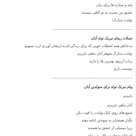
ماه و ستاره ها برای بیان
عشق من نسبت به تو کافی نیستند
تولدت مبارک!
——————————————————————
جملات زیبای تبریک تولد آبان
به خاطر همه لحظات خوبی که برای زندگی ام به ارمغان آوردی ازت ممونم
تولدت مبارک شوهر آبان ماهی عزیزم
برات آرزوی بهترین ها را دارم
دوستت دارم
——————————————————————
پیام تبریک تولد برای متولدین آبان
دلبندم
آبان ماهی عزیزم
شمع های روی کیک تولدت را فوت نکن
بگذار همچنان به سوختن ادامه دهند
زیرا سمبلی از عشق ما هستند
که تا ابد شعله ور باقی می ماند