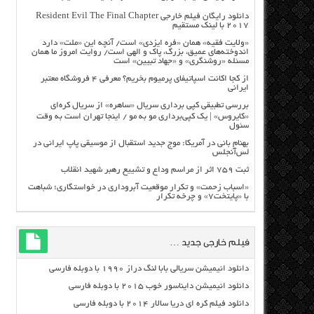
دانلود رایگان فیلم خارجی Resident Evil The Final Chapter
2017 با لینک مستقیم
«ولایت فقیه» همان «فره ایزدی» است/ آنچه این «ملت» دارد
اندوخته‌های عمیق، بزرگ، پاک و الهی است/ روایت امروز ما همان
مسئله «روشنگری» و «جهاد تبیین» است
از کجا اکانت اسپاتیفای پرمیوم بخریم؟ معرفی ۴ فروشگاه معتبر
ایرانی
بررسی تطبیقی کپی برداری سریال «ساهره» از سریال کره‌ای
«کایروس» | یک کپی‌برداری مو به مو / اینجا تهران است به وقت
سئول
بهنام بانی در آمریکا: موج جدید استقبال از موسیقی پاپ ایرانی در
لس‌آنجلس
ثبت ۷۵۹ اثر از مراسم وداع و تشییع رهبر شهید انقلاب
«اسباب زحمت» و تکرار موقعیت آبروداری در خواستگاری؛ شباهت
با «پایتخت۷» و چرخه تکرار
فیلم خارجی جدید …
دانلود انیمیشن سریالی بابا لنگ دراز ۱۹۹۰ با دوبله فارسی
دانلود انیمیشن دایناسور خوب ۲۰۱۵ با دوبله فارسی
دانلود فیلم کره ای دریا سالار ۲۰۱۴ با دوبله فارسی