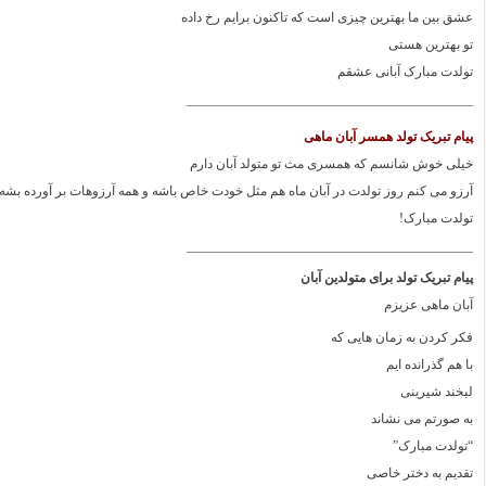
عشق بین ما بهترین چیزی است که تاکنون برایم رخ داده
تو بهترین هستی
تولدت مبارک آبانی عشقم
——————————————————————
پیام تبریک تولد همسر آبان ماهی
خیلی خوش شانسم که همسری مث تو متولد آبان دارم
آرزو می کنم روز تولدت در آبان ماه هم مثل خودت خاص باشه و همه آرزوهات بر آورده بشه
تولدت مبارک!
——————————————————————
پیام تبریک تولد برای متولدین آبان
آبان ماهی عزیزم
فکر کردن به زمان هایی که
با هم گذرانده ایم
لبخند شیرینی
به صورتم می نشاند
“تولدت مبارک”
تقدیم به دختر خاصی