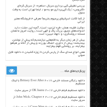
بررسی تطبیقی کپی برداری سریال «ساهره» از سریال کره‌ای
«کایروس» | یک کپی‌برداری مو به مو / اینجا تهران است به وقت
سئول
از کجا اکانت اسپاتیفای پرمیوم بخریم؟ معرفی ۴ فروشگاه معتبر
ایرانی
«ولایت فقیه» همان «فره ایزدی» است/ آنچه این «ملت» دارد
اندوخته‌های عمیق، بزرگ، پاک و الهی است/ روایت امروز ما همان
مسئله «روشنگری» و «جهاد تبیین» است
بیش از هر زمان دیگر به قلم‌هایی نیازمندیم که پیش از نوشتن،
بیندیشند؛ پیش از داوری، انصاف بورزند و پیش از آنکه بر هیاهو
بیفزایند، بر روشنایی فهم بیفزایند
معنی انواع صدای سگ از پارس کردن تا زوزه کشیدن + دانلود فایل
صوتی
پربازدیدهای ماه …
دانلود رایگان مسنتد خارجی Britney Ever After 2017 با لینک
مستقیم
دانلود مستقیم فیلم خارجی OK Jaanu 2017 از سرور سایت
دانلود مستقیم فیلم خارجی John Wick: Chapter 2 2017 از
سرور سایت
دانلود مستقیم فیلم خارجی Cross Wars 2017 از سرور سایت