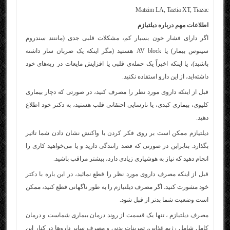
Matzim LA, Taztia XT, Tiazac
اطلاعات مهم درباره دیلتیازم
اگر دارای فشار خون بسیار کم، مشکلات قلبی جدی (ماننند سندروم
سینوس بیمار) یا AV block هستید (مگر اینکه یک ضربان ساز داشته
باشید)، یا اینکه اخیراً یک حمله‌ی قلبی یا افزایش مایعات در ریه‌های خود
داشته‌اید، از این دارو استفاده نکنید.
قبل از اینکه داروی مورد نظر را مصرف کنید، در صورتی که دچار بیماری
کلیوی، بیماری کبدی، یا نارسایی احتقانی قلب هستید، به دکتر خود اطلاع
دهید.
دیلتیازم ممکن است بر روی فکر کردن یا واکنش نشان دادن شما تاثیر
بگذارد. بنابراین در صورتی که قصد رانندگی دارید و یا می‌خواهید کاری را
انجام دهید که نیاز به هوشیاری زیادی دارد، بیشتر مراقب باشید.
قبل از اینکه مصرف داروی مورد نظر را قطع نمائید، در این باره با دکتر
خود مشورت کنید. اگر مصرف دیلتیازم را به طور ناگهانی قطع کنید، ممکن
است وضعیت شما بدتر از قبل شود.
مصرف دیلتیازم ، تنها یک قسمت از روند درمان بیماری شماست و درمان
کامل شامل رژیم غذایی، تمرینات بدنی و مصرف سایر داروها در کنار این