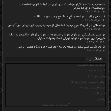
«اسباب زحمت» و تکرار موقعیت آبروداری در خواستگاری؛ شباهت با
«پایتخت۷» و چرخه تکرار
۱۴ مرداد ۱۴۰۵
ثبت ۷۵۹ اثر از مراسم وداع و تشییع رهبر شهید انقلاب
۱۲ مرداد ۱۴۰۵
بهنام بانی در آمریکا: موج جدید استقبال از موسیقی پاپ ایرانی در لس‌آنجلس
۱۱ مرداد ۱۴۰۵
بررسی تطبیقی کپی برداری سریال «ساهره» از سریال کره‌ای «کایروس» | یک
کپی‌برداری مو به مو / اینجا تهران است به وقت سئول
۷ مرداد ۱۴۰۵
از کجا اکانت اسپاتیفای پرمیوم بخریم؟ معرفی ۴ فروشگاه معتبر ایرانی
۴ مرداد ۱۴۰۵
همکاران :
خرید بک لینک انگلیسی
آپدیت نود 32
پسورد نود 32
اوکلی لایسنس رایگان نود 32
خرید لایسنس نود 32
سئو سایت
رایگان
آنتی ویروس تحت شبکه