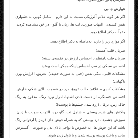
عوارض جانبی
اگر هر گونه علائم آلرژیکی نسبت به این دارو – شامل کهیر، به دشواری
نفس کشیدن، التهاب صورت، لب ها، زبان یا گلو – در خود مشاهده کردید،
حتماً به دکتر اطلاع دهید.
اگر موارد زیر را دارید، بلافاصله به دکتر اطلاع دهید:
ضربان قلب آهسته؛
ضربان قلب نامنظم یا احساس لرزش در قفسه‌ی سینه؛
احساس سبکی در سر، احساس اینکه ممکن است بیفتید؛
مشکلات قلبی، تنگی نفس (حتی به صورت خفیف)، تعریق، افزایش وزن
ناگهانی؛
مشکلات کبدی – علائم: حالت تهوع، درد در قسمت بالای شکم، خارش،
احساس خستگی، از دست دادن اشتها، ادرار تیره رنگ، مدفوع به رنگ
خاک رس، یرقان (زرد شدن چشم‌ها یا پوست)؛
واکنش های شدید پوستی – شامل تب، گلو درد، التهاب صورت یا زبان،
سوزش چشم‌ها، درد پوستی که به همراه جوش های قرمز یا ارغوانی رنگ
باشد که این جوش ها –به خصوص تا نواحی بالای بدن و صورت – گسترش
بیابند و باعث پوسته پوسته شدن و یا تاول زدن شوند.