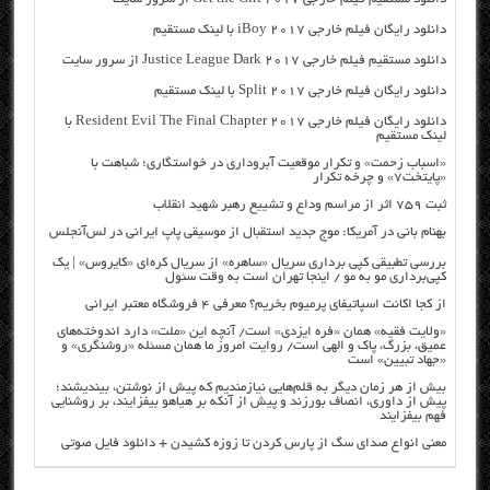
دانلود رایگان فیلم خارجی iBoy 2017 با لینک مستقیم
دانلود مستقیم فیلم خارجی Justice League Dark 2017 از سرور سایت
دانلود رایگان فیلم خارجی Split 2017 با لینک مستقیم
دانلود رایگان فیلم خارجی Resident Evil The Final Chapter 2017 با
لینک مستقیم
«اسباب زحمت» و تکرار موقعیت آبروداری در خواستگاری؛ شباهت با
«پایتخت۷» و چرخه تکرار
ثبت ۷۵۹ اثر از مراسم وداع و تشییع رهبر شهید انقلاب
بهنام بانی در آمریکا: موج جدید استقبال از موسیقی پاپ ایرانی در لس‌آنجلس
بررسی تطبیقی کپی برداری سریال «ساهره» از سریال کره‌ای «کایروس» | یک
کپی‌برداری مو به مو / اینجا تهران است به وقت سئول
از کجا اکانت اسپاتیفای پرمیوم بخریم؟ معرفی ۴ فروشگاه معتبر ایرانی
«ولایت فقیه» همان «فره ایزدی» است/ آنچه این «ملت» دارد اندوخته‌های
عمیق، بزرگ، پاک و الهی است/ روایت امروز ما همان مسئله «روشنگری» و
«جهاد تبیین» است
بیش از هر زمان دیگر به قلم‌هایی نیازمندیم که پیش از نوشتن، بیندیشند؛
پیش از داوری، انصاف بورزند و پیش از آنکه بر هیاهو بیفزایند، بر روشنایی
فهم بیفزایند
معنی انواع صدای سگ از پارس کردن تا زوزه کشیدن + دانلود فایل صوتی