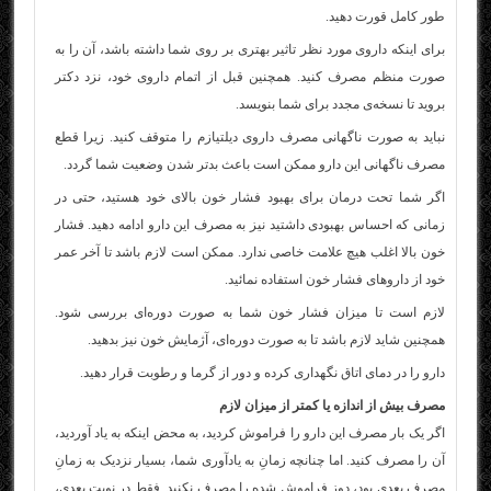
طور کامل قورت دهید.
برای اینکه داروی مورد نظر تاثیر بهتری بر روی شما داشته باشد، آن را به
صورت منظم مصرف کنید. همچنین قبل از اتمام داروی خود، نزد دکتر
بروید تا نسخه‌ی مجدد برای شما بنویسد.
نباید به صورت ناگهانی مصرف داروی دیلتیازم را متوقف کنید. زیرا قطع
مصرف ناگهانی این دارو ممکن است باعث بدتر شدن وضعیت شما گردد.
اگر شما تحت درمان برای بهبود فشار خون بالای خود هستید، حتی در
زمانی که احساس بهبودی داشتید نیز به مصرف این دارو ادامه دهید. فشار
خون بالا اغلب هیچ علامت خاصی ندارد. ممکن است لازم باشد تا آخر عمر
خود از داروهای فشار خون استفاده نمائید.
لازم است تا میزان فشار خون شما به صورت دوره‌ای بررسی شود.
همچنین شاید لازم باشد تا به صورت دوره‌ای، آژمایش خون نیز بدهید.
دارو را در دمای اتاق نگهداری کرده و دور از گرما و رطوبت قرار دهید.
مصرف بیش از اندازه یا کمتر از میزان لازم
اگر یک بار مصرف این دارو را فراموش کردید، به محض اینکه به یاد آوردید،
آن را مصرف کنید. اما چنانچه زمانِ به یادآوری شما، بسیار نزدیک به زمانِ
مصرفِ بعدی بود، دوز فراموش شده را مصرف نکنید. فقط در نوبت بعدی،