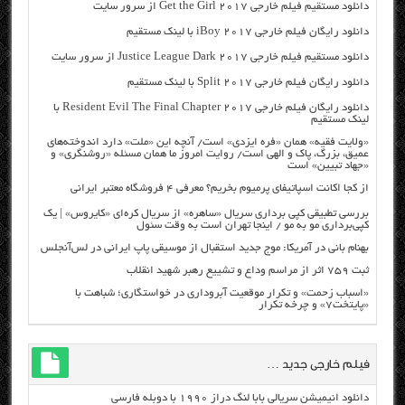
دانلود مستقیم فیلم خارجی Get the Girl 2017 از سرور سایت
دانلود رایگان فیلم خارجی iBoy 2017 با لینک مستقیم
دانلود مستقیم فیلم خارجی Justice League Dark 2017 از سرور سایت
دانلود رایگان فیلم خارجی Split 2017 با لینک مستقیم
دانلود رایگان فیلم خارجی Resident Evil The Final Chapter 2017 با
لینک مستقیم
«ولایت فقیه» همان «فره ایزدی» است/ آنچه این «ملت» دارد اندوخته‌های
عمیق، بزرگ، پاک و الهی است/ روایت امروز ما همان مسئله «روشنگری» و
«جهاد تبیین» است
از کجا اکانت اسپاتیفای پرمیوم بخریم؟ معرفی ۴ فروشگاه معتبر ایرانی
بررسی تطبیقی کپی برداری سریال «ساهره» از سریال کره‌ای «کایروس» | یک
کپی‌برداری مو به مو / اینجا تهران است به وقت سئول
بهنام بانی در آمریکا: موج جدید استقبال از موسیقی پاپ ایرانی در لس‌آنجلس
ثبت ۷۵۹ اثر از مراسم وداع و تشییع رهبر شهید انقلاب
«اسباب زحمت» و تکرار موقعیت آبروداری در خواستگاری؛ شباهت با
«پایتخت۷» و چرخه تکرار
فیلم خارجی جدید …
دانلود انیمیشن سریالی بابا لنگ دراز ۱۹۹۰ با دوبله فارسی