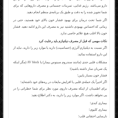
دارو می‌باشد. رژیم غذایی، تمرینات جسمانی و مصرف داروهایی که برای
شما تجویز شده را به دقت و طبق یک برنامه‌ی منظم انجام دهید.
اگر شما تحت درمان برای بهبود فشار خون بالای خود هستید، حتی در
زمانی که احساس بهبودی داشتید نیز به مصرف این دارو ادامه دهید. فشار
خون بالا اغلب هیچ علائم خاصی ندارد.
نکات مهمی که قبل از مصرف دیلتیازم باید رعایت کرد
اگر نسبت به دیلتیازم آلرژی (حساسیت) دارید یا موارد زیر را دارید، نباید از
این دارو استفاده نمائید:
مشکلات قلبی جدی (ماننند سندروم سینوس بیمار) یا AV block (مگر اینکه
یک ضربان ساز داشته باشید)؛
فشار خون بسیار پایین؛
اگر اخیراً یک حمله‌ی قلبی یا افزایش مایعات در ریه‌های خود داشته‌اید؛
برای اطمینان از اینکه مصرف داروی مورد نظر برای شما خطراتی را در
پی نخواهد داشت، اگر موارد زیر را دارید، به دکتر اطلاع دهید:
بیماری کبدی؛
بیماری کلیوی؛
نارسایی احتقانی قلب؛