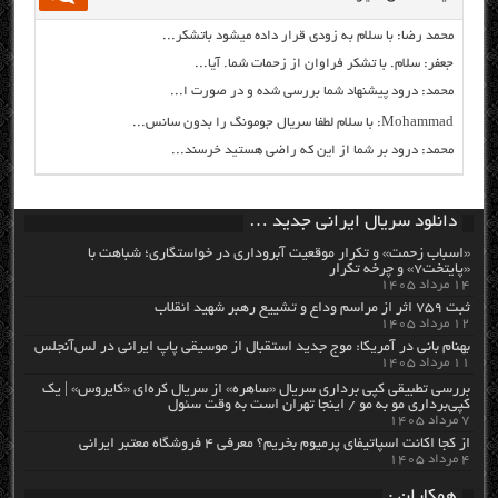
محمد رضا: با سلام به زودی قرار داده میشود باتشکر...
جعفر: سلام. با تشکر فراوان از زحمات شما. آیا...
محمد: درود پیشنهاد شما بررسی شده و در صورت ا...
Mohammad: با سلام لطفا سریال جومونگ را بدون سانس...
محمد: درود بر شما از این که راضی هستید خرسند...
دانلود سریال ایرانی جدید …
«اسباب زحمت» و تکرار موقعیت آبروداری در خواستگاری؛ شباهت با
«پایتخت۷» و چرخه تکرار
۱۴ مرداد ۱۴۰۵
ثبت ۷۵۹ اثر از مراسم وداع و تشییع رهبر شهید انقلاب
۱۲ مرداد ۱۴۰۵
بهنام بانی در آمریکا: موج جدید استقبال از موسیقی پاپ ایرانی در لس‌آنجلس
۱۱ مرداد ۱۴۰۵
بررسی تطبیقی کپی برداری سریال «ساهره» از سریال کره‌ای «کایروس» | یک
کپی‌برداری مو به مو / اینجا تهران است به وقت سئول
۷ مرداد ۱۴۰۵
از کجا اکانت اسپاتیفای پرمیوم بخریم؟ معرفی ۴ فروشگاه معتبر ایرانی
۴ مرداد ۱۴۰۵
همکاران :