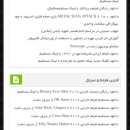
لینک مستقیم
دانلود رایگان فیلم دریا کنار با لینک مستقیم+کمکی
دانلود METAL SLUG ATTACK 2.18.0 بازی حمله فلزی اندروید + مود
بیوگرافی نیکبخت واحدی
شهاب حسینی در مراسم ختم همسر شهید بابائی (عکس)
آموزش تار کردن چهره در تصاویر با استفاده از ویرایشگر کامپیوتر
تماشای ویدیوی زنده در Periscope
دانلود فیلم ایرانی محرمانه تهران ۱۳۹۱ با لینک مستقیم
دانلود آهنگ جدید میلاد نامجو به نام یادته با لینک مستقیم
آخرین فیلم و سریال
دانلود رایگان مسنتد خارجی Britney Ever After 2017 با لینک مستقیم
دانلود مستقیم فیلم خارجی OK Jaanu 2017 از سرور سایت
دانلود مستقیم فیلم خارجی John Wick: Chapter 2 2017 از سرور سایت
دانلود مستقیم فیلم خارجی Cross Wars 2017 از سرور سایت
دانلود مستقیم فیلم خارجی Fifty Shades Darker 2017 از سرور سایت