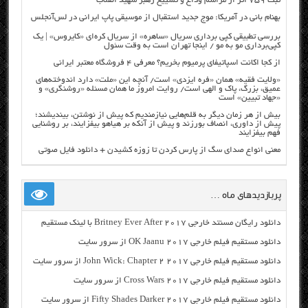
ثبت ۷۵۹ اثر از مراسم وداع و تشییع رهبر شهید انقلاب
بهنام بانی در آمریکا: موج جدید استقبال از موسیقی پاپ ایرانی در لس‌آنجلس
بررسی تطبیقی کپی برداری سریال «ساهره» از سریال کره‌ای «کایروس» | یک
کپی‌برداری مو به مو / اینجا تهران است به وقت سئول
از کجا اکانت اسپاتیفای پرمیوم بخریم؟ معرفی ۴ فروشگاه معتبر ایرانی
«ولایت فقیه» همان «فره ایزدی» است/ آنچه این «ملت» دارد اندوخته‌های
عمیق، بزرگ، پاک و الهی است/ روایت امروز ما همان مسئله «روشنگری» و
«جهاد تبیین» است
بیش از هر زمان دیگر به قلم‌هایی نیازمندیم که پیش از نوشتن، بیندیشند؛
پیش از داوری، انصاف بورزند و پیش از آنکه بر هیاهو بیفزایند، بر روشنایی
فهم بیفزایند
معنی انواع صدای سگ از پارس کردن تا زوزه کشیدن + دانلود فایل صوتی
پربازدیدهای ماه …
دانلود رایگان مسنتد خارجی Britney Ever After 2017 با لینک مستقیم
دانلود مستقیم فیلم خارجی OK Jaanu 2017 از سرور سایت
دانلود مستقیم فیلم خارجی John Wick: Chapter 2 2017 از سرور سایت
دانلود مستقیم فیلم خارجی Cross Wars 2017 از سرور سایت
دانلود مستقیم فیلم خارجی Fifty Shades Darker 2017 از سرور سایت