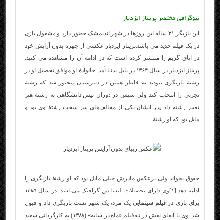
بیوگرافی مختصر پریناز ایزدیار
این بازیگر ۳۱ ساله این روزها در شهر اندیمشک حضور دارد و مشغول بازی
در یک فیلم جدید می باشد.پریناز ایزدیار عکسی از چهره بدون آرایش خود
در اتاق گریم را منتشر کرده است که در ادامه آن را مشاهده می کنید.
پریناز ایزدیار در سال ۱۳۶۴ در بابل بدنیا آمد. خانوادهٔ او موافق تحصیل او در
رشتهٔ بازیگری نبودند به خاطر همین در دبیرستان مجبور شد که رشتهٔ
تجربی را انتخاب کند ولی سپس در دوران پیش دانشگاهی به رشتهٔ هنر
تغییر رشته داد. پدر ایشان یکی از مخالف‌های سر سخت رشتهٔ وی بود و
مایل بود که او رشتهٔ
حقوق بخواند ولی برعکس مادرش خیلی مایل بود که او رشتهٔ بازیگری را
ادامه دهد.[۱]وی دارای تحصیلات لیسانس گرافیک می‌باشد. در سال ۱۳۸۵
برای بازی در
فیلم سینمایی
یک مرد، یک شهر تست بازیگری داد و قبول
شد. وی با ایفای نقش در تله‌فیلم «ماه در سایه» (۱۳۸۸) به کارگردانی سعید