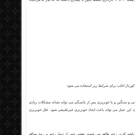
کورتاژ اغلب برای شرایط زیر استفاده می شود:
نی و سنگین و یا خونریزی پس از یائسگی می تواند نشانه مشکلات زیادی
این عمل می تواند باعث ایجاد خونریزی غیرطبیعی شود. علل خونریزی
 باشد که در رحم ظاهر می شوند. بعضی حتی از دیوار رحم بر روی ساقه