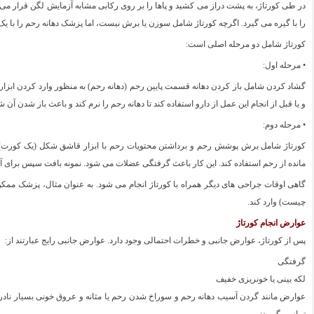
در طی کورتاژ، به پشت دراز می کشید و پاها را بر روی رکابی مشابه آزمایش لگن قرار می 
را با گیره می گیرد. اگرچه کورتاژ شامل سوزن یا برش نیست، اما پزشک دهانه رحم را با ی
کورتاژ شامل دو مرحله اصلی است:
• مرحله اول:
گشاد کردن شامل باز کردن دهانه قسمت پایین رحم (دهانه رحم) به منظور وارد کردن ابزار.
و یا قبل از انجام این عمل از دارو استفاده کند تا دهانه رحم را نرم کند و باعث باز شدن آن ش
• مرحله دوم:
کورتاژ شامل برش پوشش رحم و برداشتن محتویات رحم با ابزار قاشق شکل (یک کورت) 
مانده از رحم استفاده کند. این کار باعث گرفتگی عضلات می شود. نمونه بافت سپس برای آ
گاهی اوقات جراحی های دیگر همراه با کورتاژ انجام می شود. به عنوان مثال، پزشک م
چیست) وارد کند.
عوارض انجام کورتاژ
پس از کورتاژ، عوارض جانبی و خطرات احتمالی وجود دارد. عوارض جانبی رایج عبارتند از:
گرفتگی
لکه بینی یا خونریزی خفیف
عوارض مانند گردن آسیب دهانه رحم و سوراخ شدن رحم یا مثانه و عروق خونی بسیار نادر ا