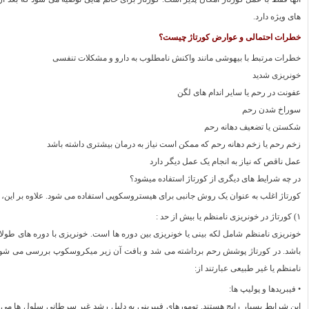
های ویژه دارد.
خطرات احتمالی و عوارض کورتاژ چیست؟
خطرات مرتبط با بیهوشی مانند واکنش نامطلوب به دارو و مشکلات تنفسی
خونریزی شدید
عفونت در رحم یا سایر اندام های لگن
سوراخ شدن رحم
شكستن یا تضعیف دهانه رحم
زخم رحم یا زخم دهانه رحم که ممکن است نیاز به درمان بیشتری داشته باشد
عمل ناقص که نیاز به انجام یک عمل دیگر دارد
در چه شرایط های دیگری از کورتاژ استفاده میشود؟
کورتاژ اغلب به عنوان یک روش جانبی برای هیستروسکوپی استفاده می شود. علاوه بر این، 
۱) کورتاژ در خونریزی نامنظم یا بیش از حد :
خونریزی نامنظم شامل لکه بینی یا خونریزی بین دوره ها است. خونریزی با دوره های طولا
باشد. در کورتاژ پوشش رحم برداشته می شد و بافت آن زیر میکروسکوپ بررسی می شود. 
نامنظم یا غیر طبیعی عبارتند از:
• فیبریدها و پولیپ ها:
این شرایط بسیار رایج هستند. تومورهای فیبرینی به دلیل رشد غیر سرطانی سلول ها می