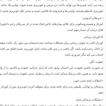
رشد می کنند. فیبریدها می توانند باعث درد مزمن و خونریزی شدید شوند. پولیپ ها، مان
خونریزی نامنظم هستند. پولیپ ها و فیبروئید ها علائمی شبیه به سایر علل خونریزی شدید دار
• سرطان آندومتر:
کورتاژ و هیستروسکوپی برای علائم بیمارهای خاص ایجاد شده در اثر سرطان رحم یا تغیی
قابل درمان آن بسیار مهم است.
۲) کورتاژ درمانی:
کورتاژ اغلب به عنوان درمانی برای مشکلات شناخته شده استفاده می شود. یک حالت سقط ج
در داخل رحم مانده باشد. اگر بافتی در رحم باقی مانده باشد خونریزی شدید اتفاق می افت
اجتناب می کند مگر ضروری باشد:
عفونت لگن:
در صورت داشتن عفونت، این احتمال وجود دارد که ابزار جراحی عفونت و باکتری را از واژ
وجود دارد. به همین علت پزشک ممکن است تا زمان برطرف شدن عفونت به وسیله آنتی بیوت
• اختلالات لخته شدن خون:
پزشکان بر توانایی طبیعی بدن برای لخته شدن برای متوقف کردن خونریزی پس از کورتاژ تو
دهند.
• مشکلات پزشکی جدی:
برای مثال، در بیماری قلبی و ریه بیهوشی عمومی و بعضی اوقات موضعی می تواند خطرناک 