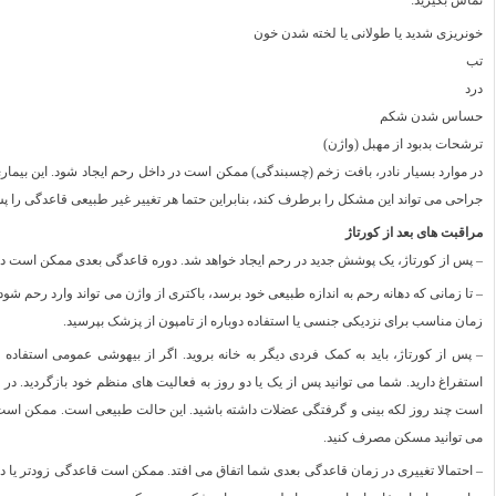
تماس بگیرید:
خونریزی شدید یا طولانی یا لخته شدن خون
تب
درد
حساس شدن شکم
ترشحات بدبود از مهبل (واژن)
جراحی می تواند این مشکل را برطرف کند، بنابراین حتما هر تغییر غیر طبیعی قاعدگی را پ
مراقبت های بعد از کورتاژ
– پس از کورتاژ، یک پوشش جدید در رحم ایجاد خواهد شد. دوره قاعدگی بعدی ممکن است در
– تا زمانی که دهانه رحم به اندازه طبیعی خود برسد، باکتری از واژن می تواند وارد رحم 
زمان مناسب برای نزدیکی جنسی یا استفاده دوباره از تامپون از پزشک بپرسید.
– پس از کورتاژ، باید به کمک فردی دیگر به خانه بروید. اگر از بیهوشی عمومی استف
استفراغ دارید. شما می توانید پس از یک یا دو روز به فعالیت های منظم خود بازگردید.
است چند روز لکه بینی و گرفتگی عضلات داشته باشید. این حالت طبیعی است. ممکن است بخو
می توانید مسکن مصرف کنید.
– احتمالا تغییری در زمان قاعدگی بعدی شما اتفاق می افتد. ممکن است قاعدگی زودتر یا د