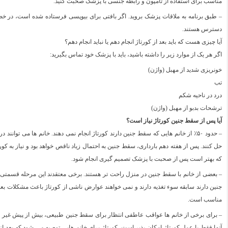
مناسب برای استفاده از تامپون و رابطه جنسی با پزشک صحبت کنید.
– طبق برنامه به ملاقات پزشک بروید. اگر بافتی برای بیوپسی فرستاده شده است، در خصو
دسترس هستند.
آیا چیزی هست که باید بعد از کورتاژ انجام دهم یا نباید انجام دهم؟
اگر هر یک از موارد زیر را داشته باشید، باید با پزشک خود تماس بگیرید:
خونریزی شدید از مهبل (واژن)
تب
درد در ناحیه شکم
ترشحات بدبو از مهبل (واژن)
آیا پس از سقط جنین کورتاژ نیاز است؟
– حدود ۵۰٪ از خانم هایی که سقط جنین دارند کورتاژ انجام نمی دهند. خانم ها می تو
حل کنند. پس از هفته دهم بارداری، سقط جنین به احتمال زیاد ناقص خواهد بود و نیاز به کو
که بهتر است پس از صحبت با پزشک تصمیم گیری انجام شود.
– بعضی از خانم با سقط جنین در منزل راحت تر هستند. برخی معتقدند این مرحله قسمتی ا
جنین دارند سابقه سوء تغذیه دارند و نمی خواهند عوارض ناشی از کورتاژ باعث مشکلات بع
مناسب است.
– برای برخی از خانم ها عواقب عاطفی انتظار برای سقط جنین طبیعی، بیش از پیش غیر قاب