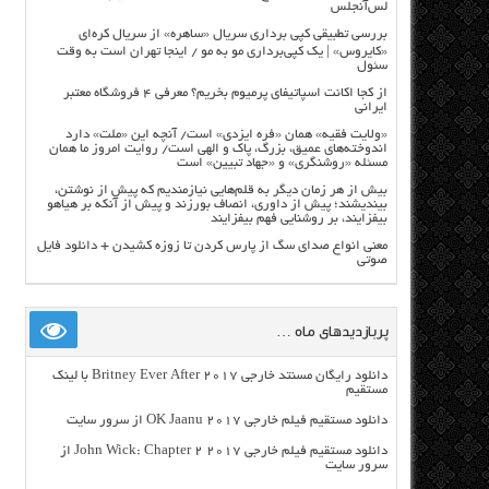
لس‌آنجلس
بررسی تطبیقی کپی برداری سریال «ساهره» از سریال کره‌ای
«کایروس» | یک کپی‌برداری مو به مو / اینجا تهران است به وقت
سئول
از کجا اکانت اسپاتیفای پرمیوم بخریم؟ معرفی ۴ فروشگاه معتبر
ایرانی
«ولایت فقیه» همان «فره ایزدی» است/ آنچه این «ملت» دارد
اندوخته‌های عمیق، بزرگ، پاک و الهی است/ روایت امروز ما همان
مسئله «روشنگری» و «جهاد تبیین» است
بیش از هر زمان دیگر به قلم‌هایی نیازمندیم که پیش از نوشتن،
بیندیشند؛ پیش از داوری، انصاف بورزند و پیش از آنکه بر هیاهو
بیفزایند، بر روشنایی فهم بیفزایند
معنی انواع صدای سگ از پارس کردن تا زوزه کشیدن + دانلود فایل
صوتی
پربازدیدهای ماه …
دانلود رایگان مسنتد خارجی Britney Ever After 2017 با لینک
مستقیم
دانلود مستقیم فیلم خارجی OK Jaanu 2017 از سرور سایت
دانلود مستقیم فیلم خارجی John Wick: Chapter 2 2017 از
سرور سایت