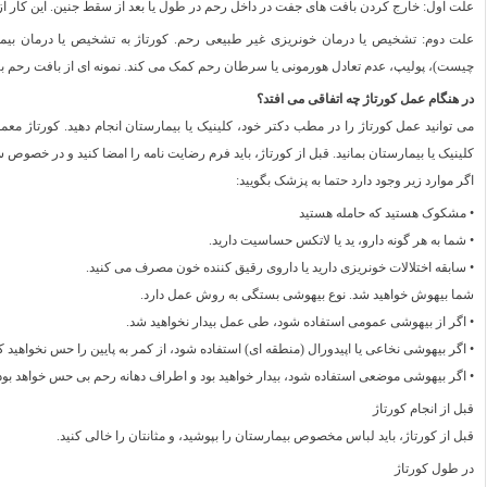
علت اول: خارج کردن بافت های جفت در داخل رحم در طول یا بعد از سقط جنین. این کار از
علت دوم: تشخیص یا درمان خونریزی غیر طبیعی رحم. کورتاژ به تشخیص یا درمان بیماری 
چیست)، پولیپ، عدم تعادل هورمونی یا سرطان رحم کمک می کند. نمونه ای از بافت رحم
در هنگام عمل کورتاژ چه اتفاقی می افتد؟
کلینیک یا بیمارستان بمانید. قبل از کورتاژ، باید فرم رضایت نامه را امضا کنید و در خ
اگر موارد زیر وجود دارد حتما به پزشک بگویید:
• مشکوک هستید که حامله هستید
• شما به هر گونه دارو، ید یا لاتکس حساسیت دارید.
• سابقه اختلالات خونریزی دارید یا داروی رقیق کننده خون مصرف می کنید.
شما بیهوش خواهید شد. نوع بیهوشی بستگی به روش عمل دارد.
• اگر از بیهوشی عمومی استفاده شود، طی عمل بیدار نخواهید شد.
• اگر بیهوشی نخاعی یا اپیدورال (منطقه ای) استفاده شود، از کمر به پایین را حس نخواهید ک
• اگر بیهوشی موضعی استفاده شود، بیدار خواهید بود و اطراف دهانه رحم بی حس خواهد بود
قبل از انجام کورتاژ
قبل از کورتاژ، باید لباس مخصوص بیمارستان را بپوشید، و مثانتان را خالی کنید.
در طول کورتاژ