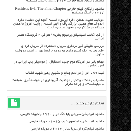
دانلود رایگان فیلم خارجی Split 2017 با لینک مستقیم
دانلود رایگان فیلم خارجی Resident Evil The Final Chapter
2017 با لینک مستقیم
«ولایت فقیه» همان «فره ایزدی» است/ آنچه این «ملت» دارد
اندوخته‌های عمیق، بزرگ، پاک و الهی است/ روایت امروز ما همان
مسئله «روشنگری» و «جهاد تبیین» است
از کجا اکانت اسپاتیفای پرمیوم بخریم؟ معرفی ۴ فروشگاه معتبر
ایرانی
بررسی تطبیقی کپی برداری سریال «ساهره» از سریال کره‌ای
«کایروس» | یک کپی‌برداری مو به مو / اینجا تهران است به وقت
سئول
بهنام بانی در آمریکا: موج جدید استقبال از موسیقی پاپ ایرانی در
لس‌آنجلس
ثبت ۷۵۹ اثر از مراسم وداع و تشییع رهبر شهید انقلاب
«اسباب زحمت» و تکرار موقعیت آبروداری در خواستگاری؛ شباهت
با «پایتخت۷» و چرخه تکرار
فیلم خارجی جدید …
دانلود انیمیشن سریالی بابا لنگ دراز ۱۹۹۰ با دوبله فارسی
دانلود انیمیشن دایناسور خوب ۲۰۱۵ با دوبله فارسی
دانلود فیلم کره ای دریا سالار ۲۰۱۴ با دوبله فارسی