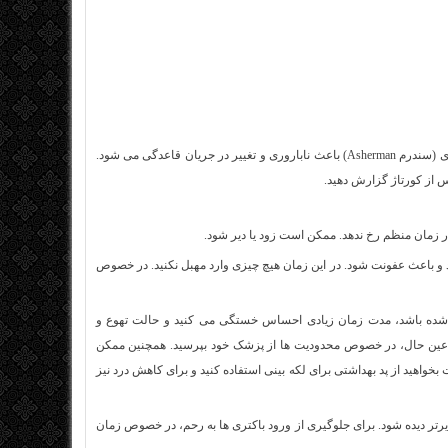
در موارد بسیار نادر، بافت زخم (چسبندگی) ممکن است در داخل رحم ایجاد شود. این بیماری (سندرم Asherman) باعث ناباروری و تغییر در جریان قاعدگی می شود.
س از کورتاژ گزارش دهید.
 زمان منظم رخ ندهد. ممکن است زود یا دیر شود.
شود و باعث عفونت شود. در این زمان هیچ چیزی وارد مهبل نکنید. در خصوص
اده شده باشد، مدت زمان زیادی احساس خستگی می کنید و حالت تهوع و
 در عین حال، در خصوص محدودیت ها از پزشک خود بپرسید. همچنین ممکن
اهید از پد بهداشتی برای لکه بینی استفاده کنید و برای کاهش درد نیز
یرتر دیده شود. برای جلوگیری از ورود باکتری ها به رحم، در خصوص زمان