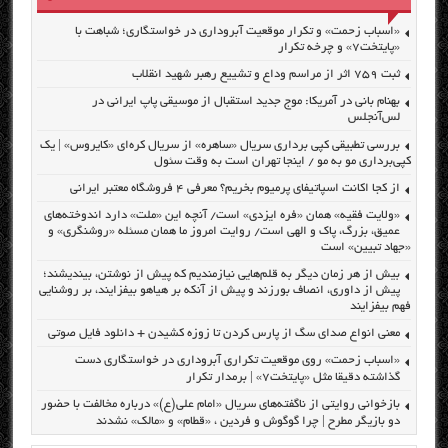
«اسباب زحمت» و تکرار موقعیت آبروداری در خواستگاری؛ شباهت با
«پایتخت۷» و چرخه تکرار
ثبت ۷۵۹ اثر از مراسم وداع و تشییع رهبر شهید انقلاب
بهنام بانی در آمریکا: موج جدید استقبال از موسیقی پاپ ایرانی در
لس‌آنجلس
بررسی تطبیقی کپی برداری سریال «ساهره» از سریال کره‌ای «کایروس» | یک
کپی‌برداری مو به مو / اینجا تهران است به وقت سئول
از کجا اکانت اسپاتیفای پرمیوم بخریم؟ معرفی ۴ فروشگاه معتبر ایرانی
«ولایت فقیه» همان «فره ایزدی» است/ آنچه این «ملت» دارد اندوخته‌های
عمیق، بزرگ، پاک و الهی است/ روایت امروز ما همان مسئله «روشنگری» و
«جهاد تبیین» است
بیش از هر زمان دیگر به قلم‌هایی نیازمندیم که پیش از نوشتن، بیندیشند؛
پیش از داوری، انصاف بورزند و پیش از آنکه بر هیاهو بیفزایند، بر روشنایی
فهم بیفزایند
معنی انواع صدای سگ از پارس کردن تا زوزه کشیدن + دانلود فایل صوتی
«اسباب زحمت» روی موقعیت تکراری آبروداری در خواستگاری دست
گذاشته دقیقا مثل «پایتخت۷» | برمدار تکرار
بازخوانی روایتی از ناگفته‌های سریال «امام علی(ع)» درباره مخالفت با حضور
دو بازیگر مطرح | چرا گوگوش و فردین ، «قطام» و «مالک» نشدند