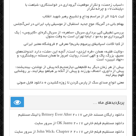
«اسباب زحمت» و تکرار موقعیت آبروداری در خواستگاری؛ شباهت با
«پایتخت۷» و چرخه تکرار
ثبت ۷۵۹ اثر از مراسم وداع و تشییع رهبر شهید انقلاب
بهنام بانی در آمریکا: موج جدید استقبال از موسیقی پاپ ایرانی در لس‌آنجلس
بررسی تطبیقی کپی برداری سریال «ساهره» از سریال کره‌ای «کایروس» | یک
کپی‌برداری مو به مو / اینجا تهران است به وقت سئول
از کجا اکانت اسپاتیفای پرمیوم بخریم؟ معرفی ۴ فروشگاه معتبر ایرانی
«ولایت فقیه» همان «فره ایزدی» است/ آنچه این «ملت» دارد اندوخته‌های
عمیق، بزرگ، پاک و الهی است/ روایت امروز ما همان مسئله «روشنگری» و
«جهاد تبیین» است
بیش از هر زمان دیگر به قلم‌هایی نیازمندیم که پیش از نوشتن، بیندیشند؛
پیش از داوری، انصاف بورزند و پیش از آنکه بر هیاهو بیفزایند، بر روشنایی
فهم بیفزایند
معنی انواع صدای سگ از پارس کردن تا زوزه کشیدن + دانلود فایل صوتی
پربازدیدهای ماه …
دانلود رایگان مسنتد خارجی Britney Ever After 2017 با لینک مستقیم
دانلود مستقیم فیلم خارجی OK Jaanu 2017 از سرور سایت
دانلود مستقیم فیلم خارجی John Wick: Chapter 2 2017 از سرور سایت