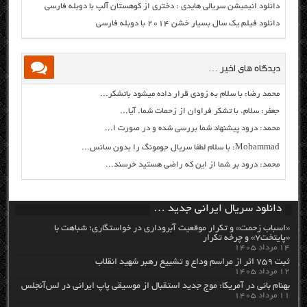
دانلود انیمیشن سریالی هایدی : دختری از کوهستان آلپ با دوبله فارسی
دانلود فیلم یک سال بسیار خشن ۲۰۱۴ با دوبله فارسی
دیدگاه های اخیر …
محمد رضا: با سلام به زودی قرار داده میشود باتشکر...
جعفر: سلام. با تشکر فراوان از زحمات شما. آیا...
محمد: درود پیشنهاد شما بررسی شده و در صورت ا...
Mohammad: با سلام لطفا سریال جومونگ را بدون سانس...
محمد: درود بر شما از این که راضی هستید خرسند...
دانلود سریال ایرانی جدید …
«اسباب زحمت» و تکرار موقعیت آبروداری در خواستگاری؛ شباهت با
«پایتخت۷» و چرخه تکرار
۱۴ مرداد ۱۴۰۵
ثبت ۷۵۹ اثر از مراسم وداع و تشییع رهبر شهید انقلاب
۱۲ مرداد ۱۴۰۵
بهنام بانی در آمریکا: موج جدید استقبال از موسیقی پاپ ایرانی در لس‌آنجلس
۱۱ مرداد ۱۴۰۵