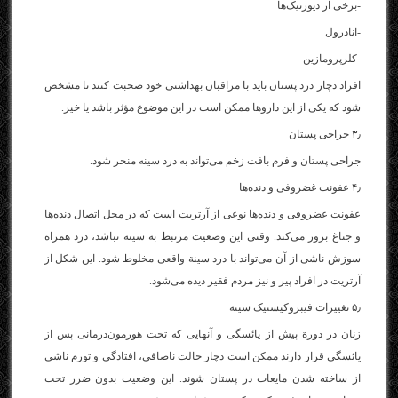
-برخی از دیورتیک‌ها
-انادرول
-کلرپرومازین
افراد دچار درد پستان باید با مراقبان بهداشتی خود صحبت کنند تا مشخص
شود که یکی از این داروها ممکن است در این موضوع مؤثر باشد یا خیر.
۳٫ جراحی پستان
جراحی پستان و فرم بافت زخم می‌تواند به درد سینه منجر شود.
۴٫ عفونت غضروفی و دنده‌ها
عفونت غضروفی و دنده‌ها نوعی از آرتریت است که در محل اتصال دنده‌ها
و جناغ بروز می‌کند. وقتی این وضعیت مرتبط به سینه نباشد، درد همراه
سوزش ناشی از آن می‌تواند با درد سینة واقعی مخلوط شود. این شکل از
آرتریت در افراد پیر و نیز مردم فقیر دیده می‌شود.
۵٫ تغییرات فیبروکیستیک سینه
زنان در دورة پیش از یائسگی و آنهایی که تحت هورمون‌درمانی پس از
یائسگی قرار دارند ممکن است دچار حالت ناصافی، افتادگی و تورم ناشی
از ساخته شدن مایعات در پستان شوند. این وضعیت بدون ضرر تحت