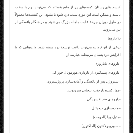
کیست‌های پستان کیسه‌های پر از مایع هستند که می‌تواند نرم یا سفت
باشند و ممکن است این مورد سبب درد شود یا نشود. این کیست‌ها معمولاً
در طول دوران چرخة عادت ماهانه بزرگ می‌شوند و در هنگام یائسگی از
بین می‌روند.
۲٫ داروها
برخی از انواع دارو می‌تواند باعث توسعة درد سینه شود. داروهایی که با
افزایش درد پستان مرتبطند عبارتند از:
-داروهای ناباروری
-داروهای پیشگیری از بارداری هورمونال خوراکی
-استروژن پس از یائسگی و آماده‌سازی پروژسترون
-مهارکنندة بازجذب انتخابی سروتونین
-داروهای ضد افسردگی
-آماده‌سازی دیجیتال
-متیل‌دوپا (الدومت)
-اسپیرونولاکتون (الداکتون)