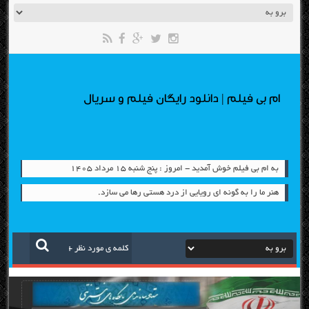
ام بی فیلم | دانلود رایگان فیلم و سریال
به ام بی فیلم خوش آمدید - امروز : پنج شنبه ۱۵ مرداد ۱۴۰۵
هنر ما را به گونه اي رويايي از درد هستي رها مي سازد.