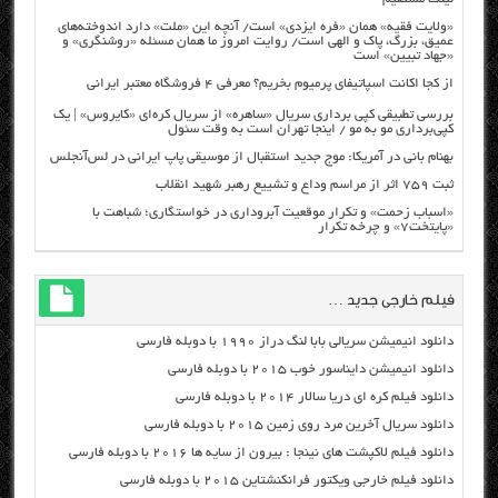
«ولایت فقیه» همان «فره ایزدی» است/ آنچه این «ملت» دارد اندوخته‌های
عمیق، بزرگ، پاک و الهی است/ روایت امروز ما همان مسئله «روشنگری» و
«جهاد تبیین» است
از کجا اکانت اسپاتیفای پرمیوم بخریم؟ معرفی ۴ فروشگاه معتبر ایرانی
بررسی تطبیقی کپی برداری سریال «ساهره» از سریال کره‌ای «کایروس» | یک
کپی‌برداری مو به مو / اینجا تهران است به وقت سئول
بهنام بانی در آمریکا: موج جدید استقبال از موسیقی پاپ ایرانی در لس‌آنجلس
ثبت ۷۵۹ اثر از مراسم وداع و تشییع رهبر شهید انقلاب
«اسباب زحمت» و تکرار موقعیت آبروداری در خواستگاری؛ شباهت با
«پایتخت۷» و چرخه تکرار
فیلم خارجی جدید …
دانلود انیمیشن سریالی بابا لنگ دراز ۱۹۹۰ با دوبله فارسی
دانلود انیمیشن دایناسور خوب ۲۰۱۵ با دوبله فارسی
دانلود فیلم کره ای دریا سالار ۲۰۱۴ با دوبله فارسی
دانلود سریال آخرین مرد روی زمین ۲۰۱۵ با دوبله فارسی
دانلود فیلم لاکپشت های نینجا : بیرون از سایه ها ۲۰۱۶ با دوبله فارسی
دانلود فیلم خارجی ویکتور فرانکنشتاین ۲۰۱۵ با دوبله فارسی