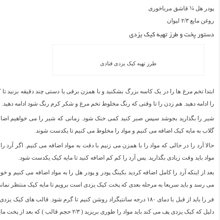
پودر هل ¼ قاشق مرباخوری
روغن مایع ۲/۳ لیوان
دستور پخت و طرز تهیه کیک یزدی
طرز تهیه کیک یزدی قنادی
ابتدا تخم مرغ ها را در یک کاسه بزرگ بشکنید و با همزن برقی یا دستی چند دقیقه بزنید ت
را ادامه دهید. هم زدن را تا وقتی که رنگ مخلوط تخم مرغ و شکر کرم رنگ شود ادامه دهید.
گلاب به مایه کیک اضافه می کنیم و مواد را مخلوط می کنیم تا یکدست شوند.
حالا آرد را در حالی که مواد را با همزن می زنیم با دقت به مواد اضافه می کنیم. اگر آر
مواد باید وقت زیادی بگذارید. پس آرد را کم کم اضافه کنید تا مایه کیک یکدست شود.
بعد از اینکه آرد را کامل اضافه کردید بکینگ پودر و پودر هل را به مواد اضافه می کنیم و خ
می رسد و باید سریعا به مرحله بعدی که پخت کیک یزدی است برویم تا مایه کیک منتظر نماند
دلیل که کیک یزدی پف می کند باید مواد را طوری بریزید ( ۲/۳ حجم قالب ) که بعد از پخت مایه کیک از قالب بیرون نزند.