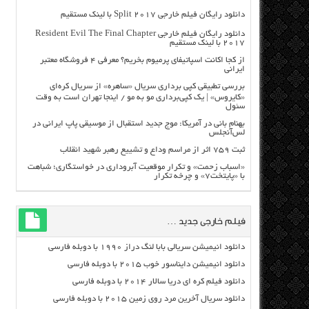
دانلود رایگان فیلم خارجی Split 2017 با لینک مستقیم
دانلود رایگان فیلم خارجی Resident Evil The Final Chapter
2017 با لینک مستقیم
از کجا اکانت اسپاتیفای پرمیوم بخریم؟ معرفی ۴ فروشگاه معتبر
ایرانی
بررسی تطبیقی کپی برداری سریال «ساهره» از سریال کره‌ای
«کایروس» | یک کپی‌برداری مو به مو / اینجا تهران است به وقت
سئول
بهنام بانی در آمریکا: موج جدید استقبال از موسیقی پاپ ایرانی در
لس‌آنجلس
ثبت ۷۵۹ اثر از مراسم وداع و تشییع رهبر شهید انقلاب
«اسباب زحمت» و تکرار موقعیت آبروداری در خواستگاری؛ شباهت
با «پایتخت۷» و چرخه تکرار
فیلم خارجی جدید …
دانلود انیمیشن سریالی بابا لنگ دراز ۱۹۹۰ با دوبله فارسی
دانلود انیمیشن دایناسور خوب ۲۰۱۵ با دوبله فارسی
دانلود فیلم کره ای دریا سالار ۲۰۱۴ با دوبله فارسی
دانلود سریال آخرین مرد روی زمین ۲۰۱۵ با دوبله فارسی