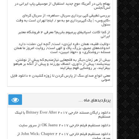
بهنام بانی در آمریکا: موج جدید استقبال از موسیقی پاپ ایرانی در
لس‌آنجلس
بررسی تطبیقی کپی برداری سریال «ساهره» از سریال کره‌ای
«کایروس» | یک کپی‌برداری مو به مو / اینجا تهران است به وقت
سئول
از کجا اکانت اسپاتیفای پرمیوم بخریم؟ معرفی ۴ فروشگاه معتبر
ایرانی
«ولایت فقیه» همان «فره ایزدی» است/ آنچه این «ملت» دارد
اندوخته‌های عمیق، بزرگ، پاک و الهی است/ روایت امروز ما همان
مسئله «روشنگری» و «جهاد تبیین» است
بیش از هر زمان دیگر به قلم‌هایی نیازمندیم که پیش از نوشتن،
بیندیشند؛ پیش از داوری، انصاف بورزند و پیش از آنکه بر هیاهو
بیفزایند، بر روشنایی فهم بیفزایند
معنی انواع صدای سگ از پارس کردن تا زوزه کشیدن + دانلود فایل
صوتی
پربازدیدهای ماه …
دانلود رایگان مسنتد خارجی Britney Ever After 2017 با لینک
مستقیم
دانلود مستقیم فیلم خارجی OK Jaanu 2017 از سرور سایت
دانلود مستقیم فیلم خارجی John Wick: Chapter 2 2017 از
سرور سایت