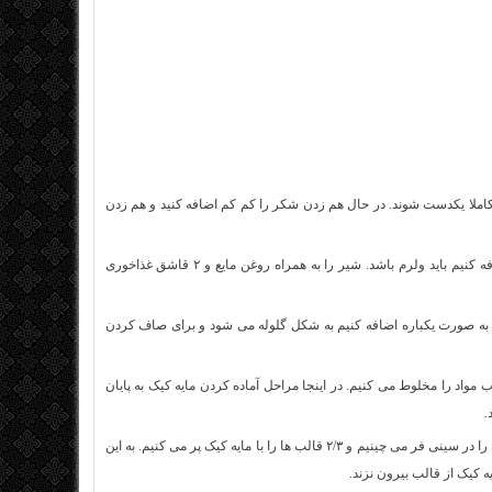
ا کاملا یکدست شوند. در حال هم زدن شکر را کم کم اضافه کنید و هم زدن
شیر را بگذارید بجوشد سپس صبر کنید کمی خنک شود. زمانی که شیر را می خواهیم اضافه کنیم باید ولرم باشد. شیر را به همراه روغن مایع و ۲ قاشق غذاخوری
د را به صورت یکباره اضافه کنیم به شکل گلوله می شود و برای صاف کردن
وب مواد را مخلوط می کنیم. در اینجا مراحل آماده کردن مایه کیک به پایان
.
فر را باید از قبل با دمای ۱۸۰ درجه سانتیگراد روشن کنیم تا گرم شود. قالب های کیک یزدی را در سینی فر می چینیم و ۲/۳ قالب ها را با مایه کیک پر می کنیم. به این