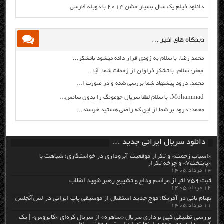
دانلود فیلم یک سال بسیار خشن ۲۰۱۴ با دوبله فارسی
دیدگاه های اخیر …
محمد رضا: با سلام به زودی قرار داده میشود باتشکر...
جعفر: سلام. با تشکر فراوان از زحمات شما. آیا...
محمد: درود پیشنهاد شما بررسی شده و در صورت ا...
Mohammad: با سلام لطفا سریال جومونگ را بدون سانس...
محمد: درود بر شما از این که راضی هستید خرسند...
دانلود سریال ایرانی جدید …
«اسباب زحمت» و تکرار موقعیت آبروداری در خواستگاری؛ شباهت با
«پایتخت۷» و چرخه تکرار
۱۴ مرداد ۱۴۰۵
ثبت ۷۵۹ اثر از مراسم وداع و تشییع رهبر شهید انقلاب
۱۲ مرداد ۱۴۰۵
بهنام بانی در آمریکا: موج جدید استقبال از موسیقی پاپ ایرانی در لس‌آنجلس
۱۱ مرداد ۱۴۰۵
بررسی تطبیقی کپی برداری سریال «ساهره» از سریال کره‌ای «کایروس» | یک