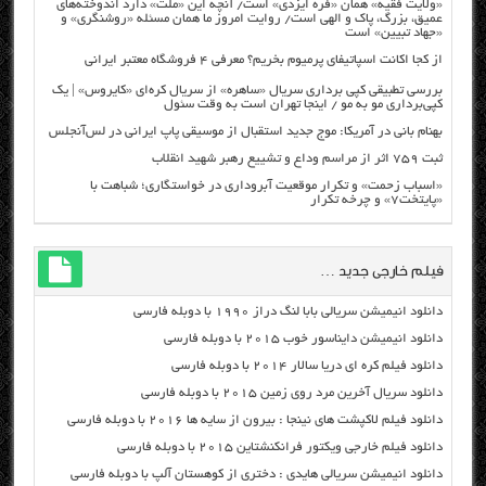
«ولایت فقیه» همان «فره ایزدی» است/ آنچه این «ملت» دارد اندوخته‌های
عمیق، بزرگ، پاک و الهی است/ روایت امروز ما همان مسئله «روشنگری» و
«جهاد تبیین» است
از کجا اکانت اسپاتیفای پرمیوم بخریم؟ معرفی ۴ فروشگاه معتبر ایرانی
بررسی تطبیقی کپی برداری سریال «ساهره» از سریال کره‌ای «کایروس» | یک
کپی‌برداری مو به مو / اینجا تهران است به وقت سئول
بهنام بانی در آمریکا: موج جدید استقبال از موسیقی پاپ ایرانی در لس‌آنجلس
ثبت ۷۵۹ اثر از مراسم وداع و تشییع رهبر شهید انقلاب
«اسباب زحمت» و تکرار موقعیت آبروداری در خواستگاری؛ شباهت با
«پایتخت۷» و چرخه تکرار
فیلم خارجی جدید …
دانلود انیمیشن سریالی بابا لنگ دراز ۱۹۹۰ با دوبله فارسی
دانلود انیمیشن دایناسور خوب ۲۰۱۵ با دوبله فارسی
دانلود فیلم کره ای دریا سالار ۲۰۱۴ با دوبله فارسی
دانلود سریال آخرین مرد روی زمین ۲۰۱۵ با دوبله فارسی
دانلود فیلم لاکپشت های نینجا : بیرون از سایه ها ۲۰۱۶ با دوبله فارسی
دانلود فیلم خارجی ویکتور فرانکنشتاین ۲۰۱۵ با دوبله فارسی
دانلود انیمیشن سریالی هایدی : دختری از کوهستان آلپ با دوبله فارسی