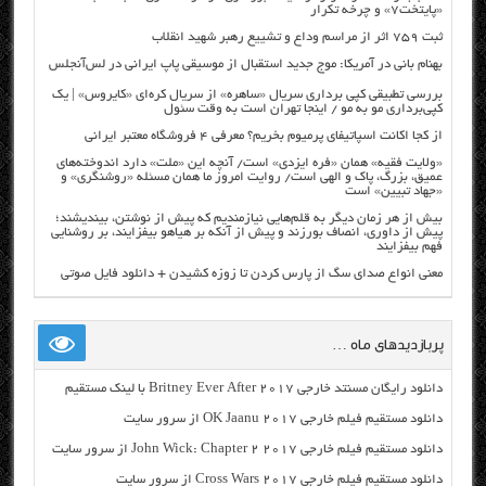
«پایتخت۷» و چرخه تکرار
ثبت ۷۵۹ اثر از مراسم وداع و تشییع رهبر شهید انقلاب
بهنام بانی در آمریکا: موج جدید استقبال از موسیقی پاپ ایرانی در لس‌آنجلس
بررسی تطبیقی کپی برداری سریال «ساهره» از سریال کره‌ای «کایروس» | یک
کپی‌برداری مو به مو / اینجا تهران است به وقت سئول
از کجا اکانت اسپاتیفای پرمیوم بخریم؟ معرفی ۴ فروشگاه معتبر ایرانی
«ولایت فقیه» همان «فره ایزدی» است/ آنچه این «ملت» دارد اندوخته‌های
عمیق، بزرگ، پاک و الهی است/ روایت امروز ما همان مسئله «روشنگری» و
«جهاد تبیین» است
بیش از هر زمان دیگر به قلم‌هایی نیازمندیم که پیش از نوشتن، بیندیشند؛
پیش از داوری، انصاف بورزند و پیش از آنکه بر هیاهو بیفزایند، بر روشنایی
فهم بیفزایند
معنی انواع صدای سگ از پارس کردن تا زوزه کشیدن + دانلود فایل صوتی
پربازدیدهای ماه …
دانلود رایگان مسنتد خارجی Britney Ever After 2017 با لینک مستقیم
دانلود مستقیم فیلم خارجی OK Jaanu 2017 از سرور سایت
دانلود مستقیم فیلم خارجی John Wick: Chapter 2 2017 از سرور سایت
دانلود مستقیم فیلم خارجی Cross Wars 2017 از سرور سایت