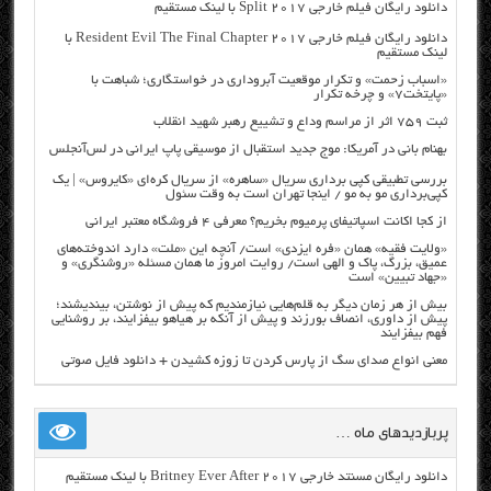
دانلود رایگان فیلم خارجی Split 2017 با لینک مستقیم
دانلود رایگان فیلم خارجی Resident Evil The Final Chapter 2017 با
لینک مستقیم
«اسباب زحمت» و تکرار موقعیت آبروداری در خواستگاری؛ شباهت با
«پایتخت۷» و چرخه تکرار
ثبت ۷۵۹ اثر از مراسم وداع و تشییع رهبر شهید انقلاب
بهنام بانی در آمریکا: موج جدید استقبال از موسیقی پاپ ایرانی در لس‌آنجلس
بررسی تطبیقی کپی برداری سریال «ساهره» از سریال کره‌ای «کایروس» | یک
کپی‌برداری مو به مو / اینجا تهران است به وقت سئول
از کجا اکانت اسپاتیفای پرمیوم بخریم؟ معرفی ۴ فروشگاه معتبر ایرانی
«ولایت فقیه» همان «فره ایزدی» است/ آنچه این «ملت» دارد اندوخته‌های
عمیق، بزرگ، پاک و الهی است/ روایت امروز ما همان مسئله «روشنگری» و
«جهاد تبیین» است
بیش از هر زمان دیگر به قلم‌هایی نیازمندیم که پیش از نوشتن، بیندیشند؛
پیش از داوری، انصاف بورزند و پیش از آنکه بر هیاهو بیفزایند، بر روشنایی
فهم بیفزایند
معنی انواع صدای سگ از پارس کردن تا زوزه کشیدن + دانلود فایل صوتی
پربازدیدهای ماه …
دانلود رایگان مسنتد خارجی Britney Ever After 2017 با لینک مستقیم