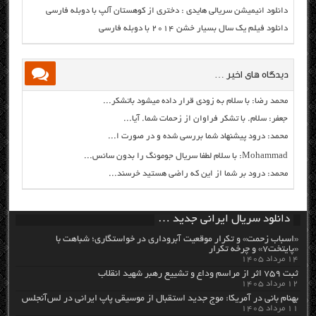
دانلود انیمیشن سریالی هایدی : دختری از کوهستان آلپ با دوبله فارسی
دانلود فیلم یک سال بسیار خشن ۲۰۱۴ با دوبله فارسی
دیدگاه های اخیر …
محمد رضا: با سلام به زودی قرار داده میشود باتشکر...
جعفر: سلام. با تشکر فراوان از زحمات شما. آیا...
محمد: درود پیشنهاد شما بررسی شده و در صورت ا...
Mohammad: با سلام لطفا سریال جومونگ را بدون سانس...
محمد: درود بر شما از این که راضی هستید خرسند...
دانلود سریال ایرانی جدید …
«اسباب زحمت» و تکرار موقعیت آبروداری در خواستگاری؛ شباهت با
«پایتخت۷» و چرخه تکرار
۱۴ مرداد ۱۴۰۵
ثبت ۷۵۹ اثر از مراسم وداع و تشییع رهبر شهید انقلاب
۱۲ مرداد ۱۴۰۵
بهنام بانی در آمریکا: موج جدید استقبال از موسیقی پاپ ایرانی در لس‌آنجلس
۱۱ مرداد ۱۴۰۵