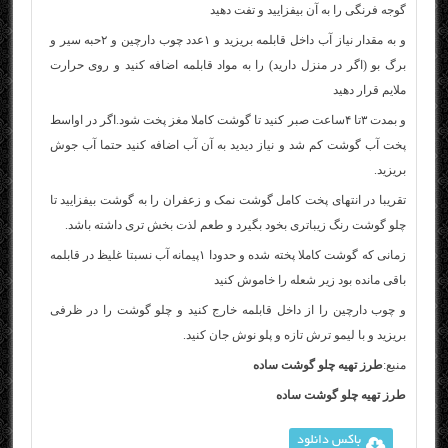
گوجه فرنگی را به آن بیفزایید و تفت دهید
و به مقدار نیاز آب داخل قابلمه بریزید و ۱عدد چوب دارچین و ۲حبه سیر و
برگ بو (اگر در منزل دارید) را به مواد قابلمه اضافه کنید و روی حرارت
ملایم قرار دهید
و بمدت ۳تا ۴ساعت صبر کنید تا گوشت کاملا مغز پخت شود.اگر در اواسط
پخت آب گوشت کم شد و نیاز دیدید به آن آب اضافه کنید حتما آب جوش
بریزید.
تقریبا در انتهای پخت کامل گوشت نمک و زعفران را به گوشت بیفزایید تا
چلو گوشت رنگ زیباتری بخود بگیرد و طعم لذت بخش تری داشته باشد.
زمانی که گوشت کاملا پخته شده و حدودا ۱پیمانه آب نسبتا غلیظ در قابلمه
باقی مانده بود زیر شعله را خاموش کنید
و چوب دارچین را از داخل قابلمه خارج کنید و چلو گوشت را در ظرفی
بریزید و با لیمو ترش تازه و پلو نوش جان کنید.
منبع:
طرز تهیه چلو گوشت ساده
طرز تهیه چلو گوشت ساده
باکس دانلود