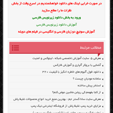
در صورت خرابی لینک های دانلود خواهشمندیم در اسرع وقت از بخش
نظرات ما را مطلع سازید
ورود به بخش
دانلود زیرنویس فارسی
آموزش دانلود زیرنویس فارسی
آموزش سوئیچ دو زبان فارسی و انگلیسی در فیلم های دوبله
مطالب مرتبط
معرفی ۵ سایت آموزش تخصصی شبکه ، لینوکس و امنیت
آشنایی با بروکر آلپاری و آموزش فارکس
دانلود فول آلبوم های خاطره انگیز با کیفیت ۳۲۰
سامانه مودیان چیست ؟
استخر پیش ساخته
از کجا بفهمم کی روغن ماشین عوض کنم؟
معرفی سایت سانا گستر جم : بهترین منبع خرید انواع محصولات غلیظ پاش
مزایای خرید پمپ غلیظ پاش از فروشگاه اینترنتی تیک پمپ
زمان یادگیری پریمیر چقدر است؟ (مسیر یادگیری پریمیر)