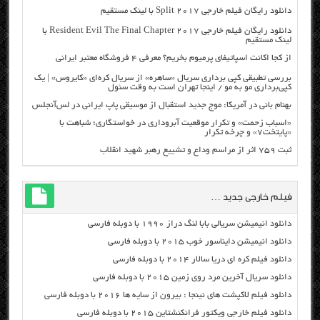
دانلود رایگان فیلم خارجی Split 2017 با لینک مستقیم
دانلود رایگان فیلم خارجی Resident Evil The Final Chapter 2017 با
لینک مستقیم
از کجا اکانت اسپاتیفای پرمیوم بخریم؟ معرفی ۴ فروشگاه معتبر ایرانی
بررسی تطبیقی کپی برداری سریال «ساهره» از سریال کره‌ای «کایروس» | یک
کپی‌برداری مو به مو / اینجا تهران است به وقت سئول
بهنام بانی در آمریکا: موج جدید استقبال از موسیقی پاپ ایرانی در لس‌آنجلس
«اسباب زحمت» و تکرار موقعیت آبروداری در خواستگاری؛ شباهت با
«پایتخت۷» و چرخه تکرار
ثبت ۷۵۹ اثر از مراسم وداع و تشییع رهبر شهید انقلاب
فیلم خارجی جدید …
دانلود انیمیشن سریالی بابا لنگ دراز ۱۹۹۰ با دوبله فارسی
دانلود انیمیشن دایناسور خوب ۲۰۱۵ با دوبله فارسی
دانلود فیلم کره ای دریا سالار ۲۰۱۴ با دوبله فارسی
دانلود سریال آخرین مرد روی زمین ۲۰۱۵ با دوبله فارسی
دانلود فیلم لاکپشت های نینجا : بیرون از سایه ها ۲۰۱۶ با دوبله فارسی
دانلود فیلم خارجی ویکتور فرانکنشتاین ۲۰۱۵ با دوبله فارسی