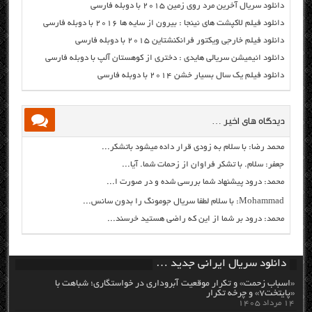
دانلود سریال آخرین مرد روی زمین ۲۰۱۵ با دوبله فارسی
دانلود فیلم لاکپشت های نینجا : بیرون از سایه ها ۲۰۱۶ با دوبله فارسی
دانلود فیلم خارجی ویکتور فرانکنشتاین ۲۰۱۵ با دوبله فارسی
دانلود انیمیشن سریالی هایدی : دختری از کوهستان آلپ با دوبله فارسی
دانلود فیلم یک سال بسیار خشن ۲۰۱۴ با دوبله فارسی
دیدگاه های اخیر …
محمد رضا: با سلام به زودی قرار داده میشود باتشکر...
جعفر: سلام. با تشکر فراوان از زحمات شما. آیا...
محمد: درود پیشنهاد شما بررسی شده و در صورت ا...
Mohammad: با سلام لطفا سریال جومونگ را بدون سانس...
محمد: درود بر شما از این که راضی هستید خرسند...
دانلود سریال ایرانی جدید …
«اسباب زحمت» و تکرار موقعیت آبروداری در خواستگاری؛ شباهت با
«پایتخت۷» و چرخه تکرار
۱۴ مرداد ۱۴۰۵