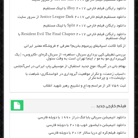
دانلود رایگان فیلم خارجی iBoy 2017 با لینک مستقیم
دانلود مستقیم فیلم خارجی Justice League Dark 2017 از سرور سایت
دانلود رایگان فیلم خارجی Split 2017 با لینک مستقیم
دانلود رایگان فیلم خارجی Resident Evil The Final Chapter 2017 با
لینک مستقیم
از کجا اکانت اسپاتیفای پرمیوم بخریم؟ معرفی ۴ فروشگاه معتبر ایرانی
بررسی تطبیقی کپی برداری سریال «ساهره» از سریال کره‌ای «کایروس» | یک
کپی‌برداری مو به مو / اینجا تهران است به وقت سئول
بهنام بانی در آمریکا: موج جدید استقبال از موسیقی پاپ ایرانی در لس‌آنجلس
«اسباب زحمت» و تکرار موقعیت آبروداری در خواستگاری؛ شباهت با
«پایتخت۷» و چرخه تکرار
ثبت ۷۵۹ اثر از مراسم وداع و تشییع رهبر شهید انقلاب
فیلم خارجی جدید …
دانلود انیمیشن سریالی بابا لنگ دراز ۱۹۹۰ با دوبله فارسی
دانلود انیمیشن دایناسور خوب ۲۰۱۵ با دوبله فارسی
دانلود فیلم کره ای دریا سالار ۲۰۱۴ با دوبله فارسی