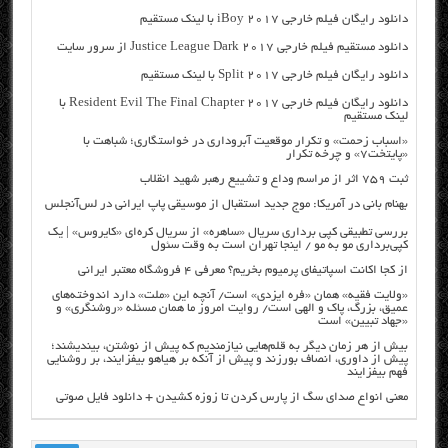
دانلود رایگان فیلم خارجی iBoy 2017 با لینک مستقیم
دانلود مستقیم فیلم خارجی Justice League Dark 2017 از سرور سایت
دانلود رایگان فیلم خارجی Split 2017 با لینک مستقیم
دانلود رایگان فیلم خارجی Resident Evil The Final Chapter 2017 با
لینک مستقیم
«اسباب زحمت» و تکرار موقعیت آبروداری در خواستگاری؛ شباهت با
«پایتخت۷» و چرخه تکرار
ثبت ۷۵۹ اثر از مراسم وداع و تشییع رهبر شهید انقلاب
بهنام بانی در آمریکا: موج جدید استقبال از موسیقی پاپ ایرانی در لس‌آنجلس
بررسی تطبیقی کپی برداری سریال «ساهره» از سریال کره‌ای «کایروس» | یک
کپی‌برداری مو به مو / اینجا تهران است به وقت سئول
از کجا اکانت اسپاتیفای پرمیوم بخریم؟ معرفی ۴ فروشگاه معتبر ایرانی
«ولایت فقیه» همان «فره ایزدی» است/ آنچه این «ملت» دارد اندوخته‌های
عمیق، بزرگ، پاک و الهی است/ روایت امروز ما همان مسئله «روشنگری» و
«جهاد تبیین» است
بیش از هر زمان دیگر به قلم‌هایی نیازمندیم که پیش از نوشتن، بیندیشند؛
پیش از داوری، انصاف بورزند و پیش از آنکه بر هیاهو بیفزایند، بر روشنایی
فهم بیفزایند
معنی انواع صدای سگ از پارس کردن تا زوزه کشیدن + دانلود فایل صوتی