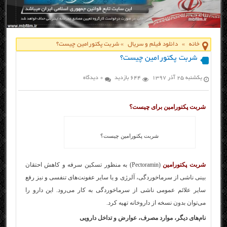
خانه
»
دانلود فیلم و سریال
»
شربت پکتورامین چیست؟
شربت پکتورامین چیست؟
یکشنبه ۲۵ آذر ۱۳۹۷
644 بازدید
0 دیدگاه
شربت پکتورامین برای چیست؟
شربت پکتورامین چیست؟
شربت پکتورامین
(Pectoramin) به‌ منظور تسكین سرفه و كاهش احتقان
بینی ناشی از سرماخوردگی، آلرژی و یا سایر عفونت‌های تنفسی و نیز رفع
سایر علائم عمومی ناشی از سرماخوردگی به كار می‌رود. این دارو را
می‌توان بدون نسخه از داروخانه تهیه کرد.
نام‌های دیگر، موارد مصرف، عوارض و تداخل دارویی