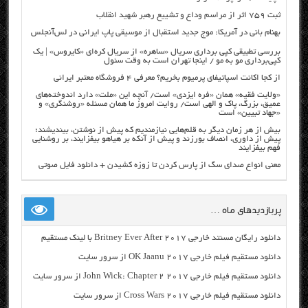
ثبت ۷۵۹ اثر از مراسم وداع و تشییع رهبر شهید انقلاب
بهنام بانی در آمریکا: موج جدید استقبال از موسیقی پاپ ایرانی در لس‌آنجلس
بررسی تطبیقی کپی برداری سریال «ساهره» از سریال کره‌ای «کایروس» | یک
کپی‌برداری مو به مو / اینجا تهران است به وقت سئول
از کجا اکانت اسپاتیفای پرمیوم بخریم؟ معرفی ۴ فروشگاه معتبر ایرانی
«ولایت فقیه» همان «فره ایزدی» است/ آنچه این «ملت» دارد اندوخته‌های
عمیق، بزرگ، پاک و الهی است/ روایت امروز ما همان مسئله «روشنگری» و
«جهاد تبیین» است
بیش از هر زمان دیگر به قلم‌هایی نیازمندیم که پیش از نوشتن، بیندیشند؛
پیش از داوری، انصاف بورزند و پیش از آنکه بر هیاهو بیفزایند، بر روشنایی
فهم بیفزایند
معنی انواع صدای سگ از پارس کردن تا زوزه کشیدن + دانلود فایل صوتی
پربازدیدهای ماه …
دانلود رایگان مسنتد خارجی Britney Ever After 2017 با لینک مستقیم
دانلود مستقیم فیلم خارجی OK Jaanu 2017 از سرور سایت
دانلود مستقیم فیلم خارجی John Wick: Chapter 2 2017 از سرور سایت
دانلود مستقیم فیلم خارجی Cross Wars 2017 از سرور سایت