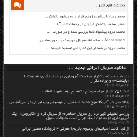
دیدگاه های اخیر …
محمد رضا: با سلام به زودی قرار داده میشود باتشکر...
جعفر: سلام. با تشکر فراوان از زحمات شما. آیا...
محمد: درود پیشنهاد شما بررسی شده و در صورت ا...
Mohammad: با سلام لطفا سریال جومونگ را بدون سانس...
محمد: درود بر شما از این که راضی هستید خرسند...
دانلود سریال ایرانی جدید …
«اسباب زحمت» و تکرار موقعیت آبروداری در خواستگاری؛ شباهت با
«پایتخت۷» و چرخه تکرار
۱۴ مرداد ۱۴۰۵
ثبت ۷۵۹ اثر از مراسم وداع و تشییع رهبر شهید انقلاب
۱۲ مرداد ۱۴۰۵
بهنام بانی در آمریکا: موج جدید استقبال از موسیقی پاپ ایرانی در لس‌آنجلس
۱۱ مرداد ۱۴۰۵
بررسی تطبیقی کپی برداری سریال «ساهره» از سریال کره‌ای «کایروس» | یک
کپی‌برداری مو به مو / اینجا تهران است به وقت سئول
۷ مرداد ۱۴۰۵
از کجا اکانت اسپاتیفای پرمیوم بخریم؟ معرفی ۴ فروشگاه معتبر ایرانی
۴ مرداد ۱۴۰۵