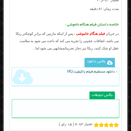
امتیاز: ۷٫۰ از ۱۰
مدت زمان: ۸۱ دقیقه
خلاصه داستان فیلم هنگام خاموشی :
در جریان
فیلم هنگام خاموشی
، پس از اینکه مارتین که برادرِ کوچکتر ربکا
می باشد، اتفاقات عجیبی را تجربه می کند که باعث می شود به سلامت
عقل او شک کنند، ربکا نیز دچار تجربیاتمشابهی می شود اما…
باکس دانلود
دانلود مستقیم فیلم با کیفیت HQ
باکس تبلیغات
امتیاز 4.93 (
15
رای )