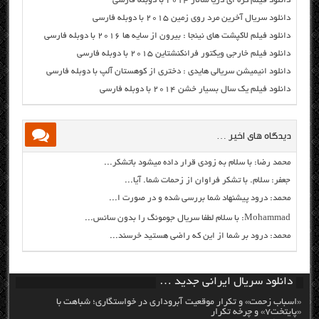
دانلود فیلم کره ای دریا سالار ۲۰۱۴ با دوبله فارسی
دانلود سریال آخرین مرد روی زمین ۲۰۱۵ با دوبله فارسی
دانلود فیلم لاکپشت های نینجا : بیرون از سایه ها ۲۰۱۶ با دوبله فارسی
دانلود فیلم خارجی ویکتور فرانکنشتاین ۲۰۱۵ با دوبله فارسی
دانلود انیمیشن سریالی هایدی : دختری از کوهستان آلپ با دوبله فارسی
دانلود فیلم یک سال بسیار خشن ۲۰۱۴ با دوبله فارسی
دیدگاه های اخیر …
محمد رضا: با سلام به زودی قرار داده میشود باتشکر...
جعفر: سلام. با تشکر فراوان از زحمات شما. آیا...
محمد: درود پیشنهاد شما بررسی شده و در صورت ا...
Mohammad: با سلام لطفا سریال جومونگ را بدون سانس...
محمد: درود بر شما از این که راضی هستید خرسند...
دانلود سریال ایرانی جدید …
«اسباب زحمت» و تکرار موقعیت آبروداری در خواستگاری؛ شباهت با
«پایتخت۷» و چرخه تکرار