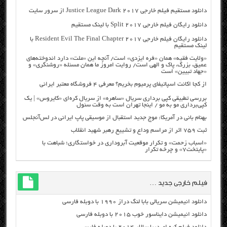
دانلود مستقیم فیلم خارجی Justice League Dark 2017 از سرور سایت
دانلود رایگان فیلم خارجی Split 2017 با لینک مستقیم
دانلود رایگان فیلم خارجی Resident Evil The Final Chapter 2017 با
لینک مستقیم
«ولایت فقیه» همان «فره ایزدی» است/ آنچه این «ملت» دارد اندوخته‌های
عمیق، بزرگ، پاک و الهی است/ روایت امروز ما همان مسئله «روشنگری» و
«جهاد تبیین» است
از کجا اکانت اسپاتیفای پرمیوم بخریم؟ معرفی ۴ فروشگاه معتبر ایرانی
بررسی تطبیقی کپی برداری سریال «ساهره» از سریال کره‌ای «کایروس» | یک
کپی‌برداری مو به مو / اینجا تهران است به وقت سئول
بهنام بانی در آمریکا: موج جدید استقبال از موسیقی پاپ ایرانی در لس‌آنجلس
ثبت ۷۵۹ اثر از مراسم وداع و تشییع رهبر شهید انقلاب
«اسباب زحمت» و تکرار موقعیت آبروداری در خواستگاری؛ شباهت با
«پایتخت۷» و چرخه تکرار
فیلم خارجی جدید …
دانلود انیمیشن سریالی بابا لنگ دراز ۱۹۹۰ با دوبله فارسی
دانلود انیمیشن دایناسور خوب ۲۰۱۵ با دوبله فارسی