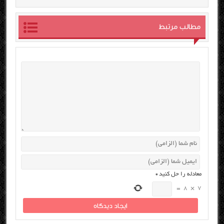
مطالب مرتبط
معادله را حل کنید
*
=
8
×
7