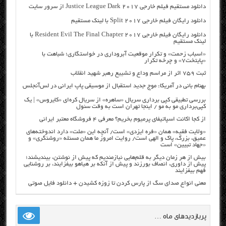
دانلود مستقیم فیلم خارجی Justice League Dark 2017 از سرور سایت
دانلود رایگان فیلم خارجی Split 2017 با لینک مستقیم
دانلود رایگان فیلم خارجی Resident Evil The Final Chapter 2017 با
لینک مستقیم
«اسباب زحمت» و تکرار موقعیت آبروداری در خواستگاری؛ شباهت با
«پایتخت۷» و چرخه تکرار
ثبت ۷۵۹ اثر از مراسم وداع و تشییع رهبر شهید انقلاب
بهنام بانی در آمریکا: موج جدید استقبال از موسیقی پاپ ایرانی در لس‌آنجلس
بررسی تطبیقی کپی برداری سریال «ساهره» از سریال کره‌ای «کایروس» | یک
کپی‌برداری مو به مو / اینجا تهران است به وقت سئول
از کجا اکانت اسپاتیفای پرمیوم بخریم؟ معرفی ۴ فروشگاه معتبر ایرانی
«ولایت فقیه» همان «فره ایزدی» است/ آنچه این «ملت» دارد اندوخته‌های
عمیق، بزرگ، پاک و الهی است/ روایت امروز ما همان مسئله «روشنگری» و
«جهاد تبیین» است
بیش از هر زمان دیگر به قلم‌هایی نیازمندیم که پیش از نوشتن، بیندیشند؛
پیش از داوری، انصاف بورزند و پیش از آنکه بر هیاهو بیفزایند، بر روشنایی
فهم بیفزایند
معنی انواع صدای سگ از پارس کردن تا زوزه کشیدن + دانلود فایل صوتی
پربازدیدهای ماه …