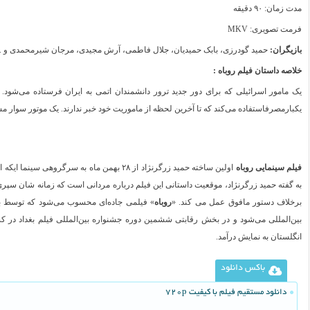
مدت زمان: ۹۰ دقیقه
فرمت تصویری: MKV
بازیگران:
حمید گودرزی، بابک حمیدیان، جلال فاطمی، آرش مجیدی، مرجان شیرمحمدی و . .
خلاصه داستان فیلم روباه :
یک مامور اسرائیلی که برای دور جدید ترور دانشمندان اتمی به ایران فرستاده می‌شود. ا
یکبارمصرفاستفاده می‌کند که تا آخرین لحظه از ماموریت خود خبر ندارند. یک موتور سوار مسافر
فیلم سینمایی روباه
اولین ساخته حمید زرگرنژاد از ۲۸ بهمن ماه ب
به گفته حمید زرگرنژاد، موقعیت داستانی این فیلم درباره مردانی است که زمانه شان سپ
برخلاف دستور مافوق عمل می کند. «
روباه
» فیلمی جاده‌ای محسوب می‌شود که توسط 
بین‌المللی می‌شود و در بخش رقابتی ششمین دوره جشنواره بین‌المللی فیلم بغداد در 
انگلستان به نمایش درآمد.
باکس دانلود
دانلود مستقیم فیلم با کیفیت 720p