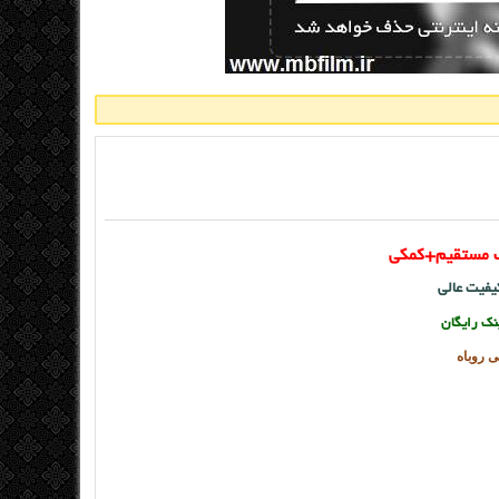
نک مستقیم+کمکی
کیفیت عالی
ینک رایگان
ی روباه