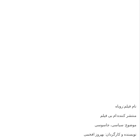
نام فیلم:روباه
منتشر کننده:ام بی فیلم
موضوع: سیاسی، جاسوسی
نوبسنده و کارگردان: بهروز افخمی