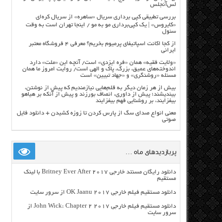
لس‌آنجلس
بررسی تطبیقی کپی برداری سریال «ساهره» از سریال کره‌ای
«کایروس» | یک کپی‌برداری مو به مو / اینجا تهران است به وقت
سئول
از کجا اکانت اسپاتیفای پرمیوم بخریم؟ معرفی ۴ فروشگاه معتبر
ایرانی
«ولایت فقیه» همان «فره ایزدی» است/ آنچه این «ملت» دارد
اندوخته‌های عمیق، بزرگ، پاک و الهی است/ روایت امروز ما همان
مسئله «روشنگری» و «جهاد تبیین» است
بیش از هر زمان دیگر به قلم‌هایی نیازمندیم که پیش از نوشتن،
بیندیشند؛ پیش از داوری، انصاف بورزند و پیش از آنکه بر هیاهو
بیفزایند، بر روشنایی فهم بیفزایند
معنی انواع صدای سگ از پارس کردن تا زوزه کشیدن + دانلود فایل
صوتی
پربازدیدهای ماه …
دانلود رایگان مسنتد خارجی Britney Ever After 2017 با لینک
مستقیم
دانلود مستقیم فیلم خارجی OK Jaanu 2017 از سرور سایت
دانلود مستقیم فیلم خارجی John Wick: Chapter 2 2017 از
سرور سایت