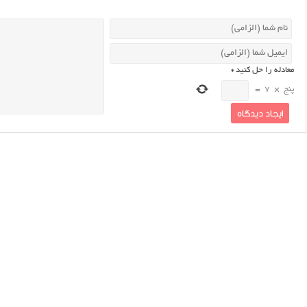
معادله را حل کنید
*
پنج
×
7
=