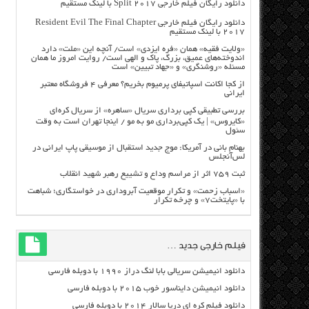
دانلود رایگان فیلم خارجی Split 2017 با لینک مستقیم
دانلود رایگان فیلم خارجی Resident Evil The Final Chapter
2017 با لینک مستقیم
«ولایت فقیه» همان «فره ایزدی» است/ آنچه این «ملت» دارد
اندوخته‌های عمیق، بزرگ، پاک و الهی است/ روایت امروز ما همان
مسئله «روشنگری» و «جهاد تبیین» است
از کجا اکانت اسپاتیفای پرمیوم بخریم؟ معرفی ۴ فروشگاه معتبر
ایرانی
بررسی تطبیقی کپی برداری سریال «ساهره» از سریال کره‌ای
«کایروس» | یک کپی‌برداری مو به مو / اینجا تهران است به وقت
سئول
بهنام بانی در آمریکا: موج جدید استقبال از موسیقی پاپ ایرانی در
لس‌آنجلس
ثبت ۷۵۹ اثر از مراسم وداع و تشییع رهبر شهید انقلاب
«اسباب زحمت» و تکرار موقعیت آبروداری در خواستگاری؛ شباهت
با «پایتخت۷» و چرخه تکرار
فیلم خارجی جدید …
دانلود انیمیشن سریالی بابا لنگ دراز ۱۹۹۰ با دوبله فارسی
دانلود انیمیشن دایناسور خوب ۲۰۱۵ با دوبله فارسی
دانلود فیلم کره ای دریا سالار ۲۰۱۴ با دوبله فارسی