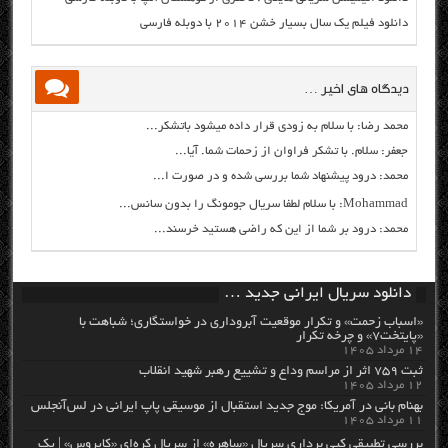
دانلود فیلم یک سال بسیار خشن ۲۰۱۴ با دوبله فارسی
دیدگاه های اخیر …
محمد رضا: با سلام به زودی قرار داده میشود باتشکر...
جعفر: سلام. با تشکر فراوان از زحمات شما. آیا...
محمد: درود پیشنهاد شما بررسی شده و در صورت ا...
Mohammad: با سلام لطفا سریال جومونگ را بدون سانس...
محمد: درود بر شما از این که راضی هستید خرسند...
دانلود سریال ایرانی جدید …
«اسباب زحمت» و تکرار موقعیت آبروداری در خواستگاری؛ شباهت با
«پایتخت۷» و چرخه تکرار
۱۴ مرداد ۱۴۰۵
ثبت ۷۵۹ اثر از مراسم وداع و تشییع رهبر شهید انقلاب
۱۲ مرداد ۱۴۰۵
بهنام بانی در آمریکا: موج جدید استقبال از موسیقی پاپ ایرانی در لس‌آنجلس
۱۱ مرداد ۱۴۰۵
بررسی تطبیقی کپی برداری سریال «ساهره» از سریال کره‌ای «کایروس» | یک