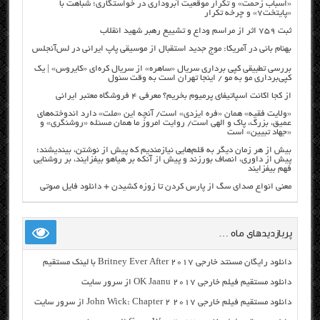
«اسباب زحمت» و تکرار موقعیت آبروداری در خواستگاری؛ شباهت با
«پایتخت۷» و چرخه تکرار
ثبت ۷۵۹ اثر از مراسم وداع و تشییع رهبر شهید انقلاب
بهنام بانی در آمریکا: موج جدید استقبال از موسیقی پاپ ایرانی در لس‌آنجلس
بررسی تطبیقی کپی برداری سریال «ساهره» از سریال کره‌ای «کایروس» | یک
کپی‌برداری مو به مو / اینجا تهران است به وقت سئول
از کجا اکانت اسپاتیفای پرمیوم بخریم؟ معرفی ۴ فروشگاه معتبر ایرانی
«ولایت فقیه» همان «فره ایزدی» است/ آنچه این «ملت» دارد اندوخته‌های
عمیق، بزرگ، پاک و الهی است/ روایت امروز ما همان مسئله «روشنگری» و
«جهاد تبیین» است
بیش از هر زمان دیگر به قلم‌هایی نیازمندیم که پیش از نوشتن، بیندیشند؛
پیش از داوری، انصاف بورزند و پیش از آنکه بر هیاهو بیفزایند، بر روشنایی
فهم بیفزایند
معنی انواع صدای سگ از پارس کردن تا زوزه کشیدن + دانلود فایل صوتی
پربازدیدهای ماه …
دانلود رایگان مسنتد خارجی Britney Ever After 2017 با لینک مستقیم
دانلود مستقیم فیلم خارجی OK Jaanu 2017 از سرور سایت
دانلود مستقیم فیلم خارجی John Wick: Chapter 2 2017 از سرور سایت