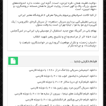
«ولایت فقیه» همان «فره ایزدی» است/ آنچه این «ملت» دارد اندوخته‌های
عمیق، بزرگ، پاک و الهی است/ روایت امروز ما همان مسئله «روشنگری» و
«جهاد تبیین» است
از کجا اکانت اسپاتیفای پرمیوم بخریم؟ معرفی ۴ فروشگاه معتبر ایرانی
بررسی تطبیقی کپی برداری سریال «ساهره» از سریال کره‌ای «کایروس» | یک
کپی‌برداری مو به مو / اینجا تهران است به وقت سئول
بهنام بانی در آمریکا: موج جدید استقبال از موسیقی پاپ ایرانی در لس‌آنجلس
ثبت ۷۵۹ اثر از مراسم وداع و تشییع رهبر شهید انقلاب
«اسباب زحمت» و تکرار موقعیت آبروداری در خواستگاری؛ شباهت با
«پایتخت۷» و چرخه تکرار
فیلم خارجی جدید …
دانلود انیمیشن سریالی بابا لنگ دراز ۱۹۹۰ با دوبله فارسی
دانلود انیمیشن دایناسور خوب ۲۰۱۵ با دوبله فارسی
دانلود فیلم کره ای دریا سالار ۲۰۱۴ با دوبله فارسی
دانلود سریال آخرین مرد روی زمین ۲۰۱۵ با دوبله فارسی
دانلود فیلم لاکپشت های نینجا : بیرون از سایه ها ۲۰۱۶ با دوبله فارسی
دانلود فیلم خارجی ویکتور فرانکنشتاین ۲۰۱۵ با دوبله فارسی
دانلود انیمیشن سریالی هایدی : دختری از کوهستان آلپ با دوبله فارسی