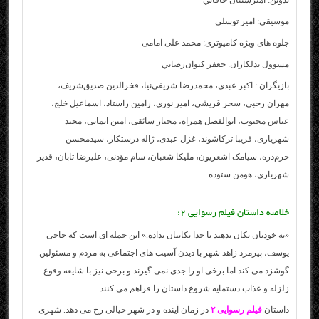
تدوين: اميرشيبان خاقاني
موسیقی: امیر توسلی
جلوه های ویژه کامیوتری: محمد علی امامی
مسوول بدلکاران: جعفر کيوان‌رضايي
بازیگران : اکبر عبدی، محمدرضا شریفی‌نیا، فخرالدین صدیق‌شریف،
مهران رجبی، سحر قریشی، امیر نوری، رامین راستاد، اسماعیل‌ خلج،
عباس محبوب، ابوالفضل همراه، مختار سائقی، امین ایمانی، مجید
شهریاری، فریبا ترکاشوند، غزل عبدی، ژاله درستکار، سیدمحسن
خرم‌دره، سیامک اشعریون، ملیکا شعبان، سام مؤذنی، علیرضا تابان، قدیر
شهریاری، هومن ستوده
خلاصه داستان فیلم رسوایی ۲:
«به خودتان تکان بدهید تا خدا تکانتان نداده.» این جمله ای است که حاجی
یوسف، پیرمرد زاهد شهر با دیدن آسیب های اجتماعی به مردم و مسئولین
گوشزد می کند اما برخی او را جدی نمی گیرند و برخی نیز با شایعه وقوع
زلزله و عذاب دستمایه شروع داستان را فراهم می کنند.
داستان
فیلم رسوایی ۲
در زمان آینده و در شهر خیالی رخ می دهد. شهری