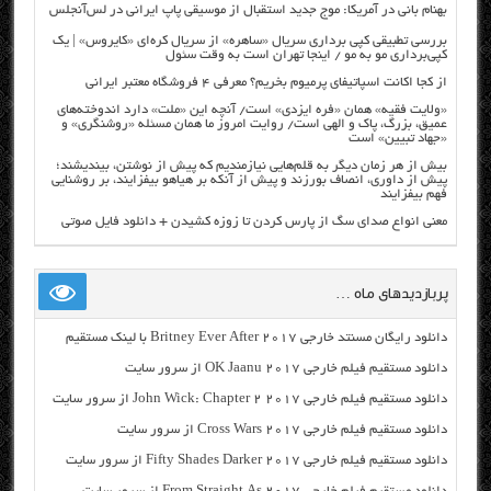
بهنام بانی در آمریکا: موج جدید استقبال از موسیقی پاپ ایرانی در لس‌آنجلس
بررسی تطبیقی کپی برداری سریال «ساهره» از سریال کره‌ای «کایروس» | یک
کپی‌برداری مو به مو / اینجا تهران است به وقت سئول
از کجا اکانت اسپاتیفای پرمیوم بخریم؟ معرفی ۴ فروشگاه معتبر ایرانی
«ولایت فقیه» همان «فره ایزدی» است/ آنچه این «ملت» دارد اندوخته‌های
عمیق، بزرگ، پاک و الهی است/ روایت امروز ما همان مسئله «روشنگری» و
«جهاد تبیین» است
بیش از هر زمان دیگر به قلم‌هایی نیازمندیم که پیش از نوشتن، بیندیشند؛
پیش از داوری، انصاف بورزند و پیش از آنکه بر هیاهو بیفزایند، بر روشنایی
فهم بیفزایند
معنی انواع صدای سگ از پارس کردن تا زوزه کشیدن + دانلود فایل صوتی
پربازدیدهای ماه …
دانلود رایگان مسنتد خارجی Britney Ever After 2017 با لینک مستقیم
دانلود مستقیم فیلم خارجی OK Jaanu 2017 از سرور سایت
دانلود مستقیم فیلم خارجی John Wick: Chapter 2 2017 از سرور سایت
دانلود مستقیم فیلم خارجی Cross Wars 2017 از سرور سایت
دانلود مستقیم فیلم خارجی Fifty Shades Darker 2017 از سرور سایت