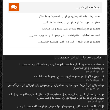
دیدگاه های اخیر …
محمد رضا: با سلام به زودی قرار داده میشود باتشکر...
جعفر: سلام. با تشکر فراوان از زحمات شما. آیا...
محمد: درود پیشنهاد شما بررسی شده و در صورت ا...
Mohammad: با سلام لطفا سریال جومونگ را بدون سانس...
محمد: درود بر شما از این که راضی هستید خرسند...
دانلود سریال ایرانی جدید …
«اسباب زحمت» و تکرار موقعیت آبروداری در خواستگاری؛ شباهت با
«پایتخت۷» و چرخه تکرار
۱۴ مرداد ۱۴۰۵
ثبت ۷۵۹ اثر از مراسم وداع و تشییع رهبر شهید انقلاب
۱۲ مرداد ۱۴۰۵
بهنام بانی در آمریکا: موج جدید استقبال از موسیقی پاپ ایرانی در لس‌آنجلس
۱۱ مرداد ۱۴۰۵
بررسی تطبیقی کپی برداری سریال «ساهره» از سریال کره‌ای «کایروس» | یک
کپی‌برداری مو به مو / اینجا تهران است به وقت سئول
۷ مرداد ۱۴۰۵
از کجا اکانت اسپاتیفای پرمیوم بخریم؟ معرفی ۴ فروشگاه معتبر ایرانی