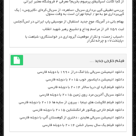
از کجا اکانت اسپاتیفای پرمیوم بخریم؟ معرفی ۴ فروشگاه معتبر ایرانی
بررسی تطبیقی کپی برداری سریال «ساهره» از سریال کره‌ای «کایروس» | یک
کپی‌برداری مو به مو / اینجا تهران است به وقت سئول
بهنام بانی در آمریکا: موج جدید استقبال از موسیقی پاپ ایرانی در لس‌آنجلس
ثبت ۷۵۹ اثر از مراسم وداع و تشییع رهبر شهید انقلاب
«اسباب زحمت» و تکرار موقعیت آبروداری در خواستگاری؛ شباهت با
«پایتخت۷» و چرخه تکرار
فیلم خارجی جدید …
دانلود انیمیشن سریالی بابا لنگ دراز ۱۹۹۰ با دوبله فارسی
دانلود انیمیشن دایناسور خوب ۲۰۱۵ با دوبله فارسی
دانلود فیلم کره ای دریا سالار ۲۰۱۴ با دوبله فارسی
دانلود سریال آخرین مرد روی زمین ۲۰۱۵ با دوبله فارسی
دانلود فیلم لاکپشت های نینجا : بیرون از سایه ها ۲۰۱۶ با دوبله فارسی
دانلود فیلم خارجی ویکتور فرانکنشتاین ۲۰۱۵ با دوبله فارسی
دانلود انیمیشن سریالی هایدی : دختری از کوهستان آلپ با دوبله فارسی
دانلود فیلم یک سال بسیار خشن ۲۰۱۴ با دوبله فارسی