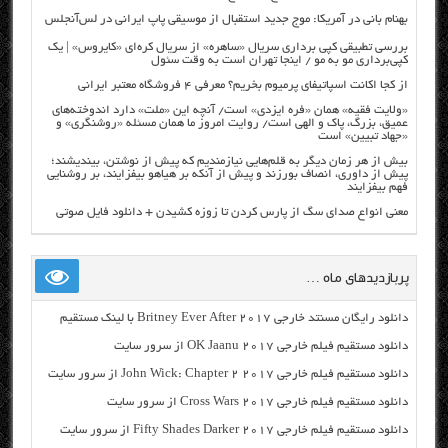
بهنام بانی در آمریکا: موج جدید استقبال از موسیقی پاپ ایرانی در لس‌آنجلس
بررسی تطبیقی کپی برداری سریال «ساهره» از سریال کره‌ای «کایروس» | یک
کپی‌برداری مو به مو / اینجا تهران است به وقت سئول
از کجا اکانت اسپاتیفای پرمیوم بخریم؟ معرفی ۴ فروشگاه معتبر ایرانی
«ولایت فقیه» همان «فره ایزدی» است/ آنچه این «ملت» دارد اندوخته‌های
عمیق، بزرگ، پاک و الهی است/ روایت امروز ما همان مسئله «روشنگری» و
«جهاد تبیین» است
بیش از هر زمان دیگر به قلم‌هایی نیازمندیم که پیش از نوشتن، بیندیشند؛
پیش از داوری، انصاف بورزند و پیش از آنکه بر هیاهو بیفزایند، بر روشنایی
فهم بیفزایند
معنی انواع صدای سگ از پارس کردن تا زوزه کشیدن + دانلود فایل صوتی
پربازدیدهای ماه …
دانلود رایگان مسنتد خارجی Britney Ever After 2017 با لینک مستقیم
دانلود مستقیم فیلم خارجی OK Jaanu 2017 از سرور سایت
دانلود مستقیم فیلم خارجی John Wick: Chapter 2 2017 از سرور سایت
دانلود مستقیم فیلم خارجی Cross Wars 2017 از سرور سایت
دانلود مستقیم فیلم خارجی Fifty Shades Darker 2017 از سرور سایت