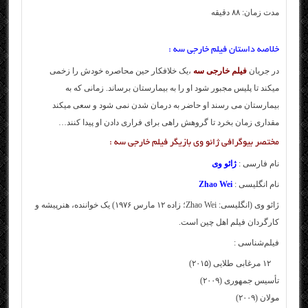
مدت زمان: ۸۸ دقیقه
خلاصه داستان فیلم خارجی سه :
در جریان
فیلم خارجی سه
،یک خلافکار حین محاصره خودش را زخمی
میکند تا پلیس مجبور شود او را به بیمارستان برساند. زمانی که به
بیمارستان می رسند او حاضر به درمان شدن نمی شود و سعی میکند
مقداری زمان بخرد تا گروهش راهی برای فراری دادن او پیدا کنند…
مختصر بیوگرافی ژائو وی بازیگر فیلم خارجی سه :
نام فارسی :
ژائو وی
نام انگلیسی :
Zhao Wei
ژائو وی (انگلیسی: Zhao Wei؛ زاده ۱۲ مارس ۱۹۷۶) یک خواننده، هنرپیشه و
کارگردان فیلم اهل چین است.
فیلم‌شناسی :
۱۲ مرغابی طلایی (۲۰۱۵)
تأسیس جمهوری (۲۰۰۹)
مولان (۲۰۰۹)