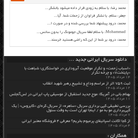
محمد رضا: با سلام به زودی قرار داده میشود باتشکر...
جعفر: سلام. با تشکر فراوان از زحمات شما. آیا...
محمد: درود پیشنهاد شما بررسی شده و در صورت ا...
Mohammad: با سلام لطفا سریال جومونگ را بدون سانس...
محمد: درود بر شما از این که راضی هستید خرسند...
دانلود سریال ایرانی جدید …
«اسباب زحمت» و تکرار موقعیت آبروداری در خواستگاری؛ شباهت با
«پایتخت۷» و چرخه تکرار
۱۴ مرداد ۱۴۰۵
ثبت ۷۵۹ اثر از مراسم وداع و تشییع رهبر شهید انقلاب
۱۲ مرداد ۱۴۰۵
بهنام بانی در آمریکا: موج جدید استقبال از موسیقی پاپ ایرانی در لس‌آنجلس
۱۱ مرداد ۱۴۰۵
بررسی تطبیقی کپی برداری سریال «ساهره» از سریال کره‌ای «کایروس» | یک
کپی‌برداری مو به مو / اینجا تهران است به وقت سئول
۷ مرداد ۱۴۰۵
از کجا اکانت اسپاتیفای پرمیوم بخریم؟ معرفی ۴ فروشگاه معتبر ایرانی
۴ مرداد ۱۴۰۵
همکاران :