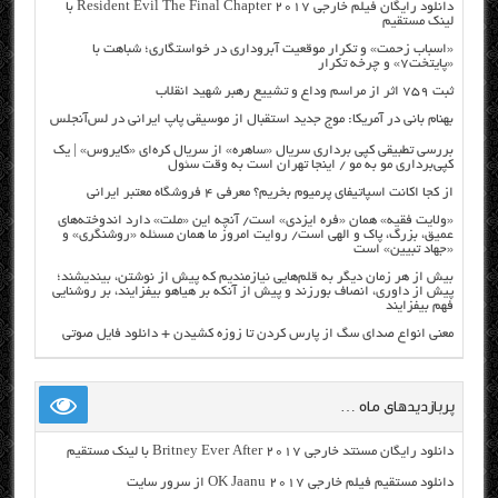
دانلود رایگان فیلم خارجی Resident Evil The Final Chapter 2017 با
لینک مستقیم
«اسباب زحمت» و تکرار موقعیت آبروداری در خواستگاری؛ شباهت با
«پایتخت۷» و چرخه تکرار
ثبت ۷۵۹ اثر از مراسم وداع و تشییع رهبر شهید انقلاب
بهنام بانی در آمریکا: موج جدید استقبال از موسیقی پاپ ایرانی در لس‌آنجلس
بررسی تطبیقی کپی برداری سریال «ساهره» از سریال کره‌ای «کایروس» | یک
کپی‌برداری مو به مو / اینجا تهران است به وقت سئول
از کجا اکانت اسپاتیفای پرمیوم بخریم؟ معرفی ۴ فروشگاه معتبر ایرانی
«ولایت فقیه» همان «فره ایزدی» است/ آنچه این «ملت» دارد اندوخته‌های
عمیق، بزرگ، پاک و الهی است/ روایت امروز ما همان مسئله «روشنگری» و
«جهاد تبیین» است
بیش از هر زمان دیگر به قلم‌هایی نیازمندیم که پیش از نوشتن، بیندیشند؛
پیش از داوری، انصاف بورزند و پیش از آنکه بر هیاهو بیفزایند، بر روشنایی
فهم بیفزایند
معنی انواع صدای سگ از پارس کردن تا زوزه کشیدن + دانلود فایل صوتی
پربازدیدهای ماه …
دانلود رایگان مسنتد خارجی Britney Ever After 2017 با لینک مستقیم
دانلود مستقیم فیلم خارجی OK Jaanu 2017 از سرور سایت