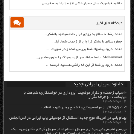
دانلود فیلم یک سال بسیار خشن ۲۰۱۴ با دوبله فارسی
دیدگاه های اخیر …
محمد رضا: با سلام به زودی قرار داده میشود باتشکر...
جعفر: سلام. با تشکر فراوان از زحمات شما. آیا...
محمد: درود پیشنهاد شما بررسی شده و در صورت ا...
Mohammad: با سلام لطفا سریال جومونگ را بدون سانس...
محمد: درود بر شما از این که راضی هستید خرسند...
دانلود سریال ایرانی جدید …
«اسباب زحمت» و تکرار موقعیت آبروداری در خواستگاری؛ شباهت با
«پایتخت۷» و چرخه تکرار
۱۴ مرداد ۱۴۰۵
ثبت ۷۵۹ اثر از مراسم وداع و تشییع رهبر شهید انقلاب
۱۲ مرداد ۱۴۰۵
بهنام بانی در آمریکا: موج جدید استقبال از موسیقی پاپ ایرانی در لس‌آنجلس
۱۱ مرداد ۱۴۰۵
بررسی تطبیقی کپی برداری سریال «ساهره» از سریال کره‌ای «کایروس» | یک
کپی‌برداری مو به مو / اینجا تهران است به وقت سئول