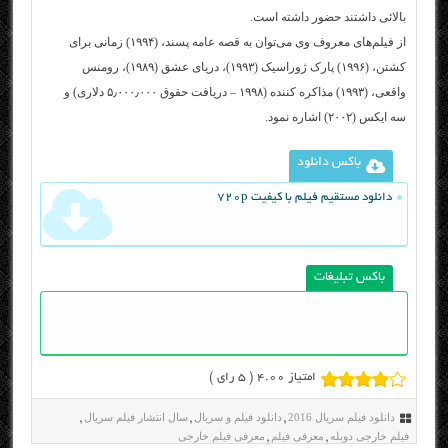
بالائی داشتند حضور داشته است.
از فیلم‌های معروف وی می‌توان به قصه عامه پسند، (۱۹۹۴) زمانی برای
کشتن، (۱۹۹۶) پارک ژوراسیک (۱۹۹۳)، دریای عشق (۱۹۸۹)، رومنس
واقعی، (۱۹۹۳) مذاکره کننده (۱۹۹۸ – دریافت حقوق ۵٫۰۰۰٫۰۰۰ دلاری) و
سه ایکس (۲۰۰۲) اشاره نمود.
باکس دانلود
دانلود مستقیم فیلم با کیفیت 720p
باکس تبلیغات
امتیاز 4.00 (
5
رای )
دانلود فیلم سریال 2016
دانلود فیلم و سریال
سال انتشار فیلم سریال
,
,
,
فیلم خارجی دوبله
معرفی فیلم
معرفی فیلم خارجی
,
,