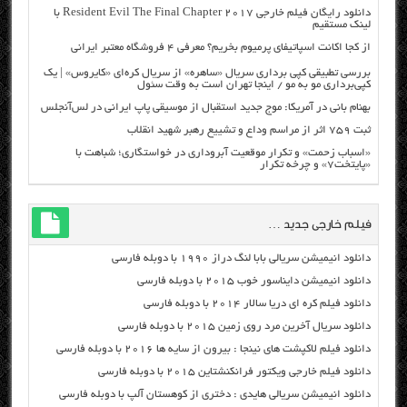
دانلود رایگان فیلم خارجی Resident Evil The Final Chapter 2017 با
لینک مستقیم
از کجا اکانت اسپاتیفای پرمیوم بخریم؟ معرفی ۴ فروشگاه معتبر ایرانی
بررسی تطبیقی کپی برداری سریال «ساهره» از سریال کره‌ای «کایروس» | یک
کپی‌برداری مو به مو / اینجا تهران است به وقت سئول
بهنام بانی در آمریکا: موج جدید استقبال از موسیقی پاپ ایرانی در لس‌آنجلس
ثبت ۷۵۹ اثر از مراسم وداع و تشییع رهبر شهید انقلاب
«اسباب زحمت» و تکرار موقعیت آبروداری در خواستگاری؛ شباهت با
«پایتخت۷» و چرخه تکرار
فیلم خارجی جدید …
دانلود انیمیشن سریالی بابا لنگ دراز ۱۹۹۰ با دوبله فارسی
دانلود انیمیشن دایناسور خوب ۲۰۱۵ با دوبله فارسی
دانلود فیلم کره ای دریا سالار ۲۰۱۴ با دوبله فارسی
دانلود سریال آخرین مرد روی زمین ۲۰۱۵ با دوبله فارسی
دانلود فیلم لاکپشت های نینجا : بیرون از سایه ها ۲۰۱۶ با دوبله فارسی
دانلود فیلم خارجی ویکتور فرانکنشتاین ۲۰۱۵ با دوبله فارسی
دانلود انیمیشن سریالی هایدی : دختری از کوهستان آلپ با دوبله فارسی