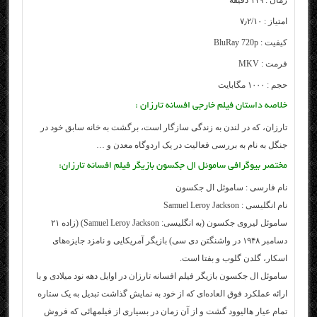
زمان : ۱۱۹ دقیقه
امتیاز : ۷٫۲/۱۰
کیفیت : BluRay 720p
فرمت : MKV
حجم : ۱۰۰۰ مگابایت
خلاصه داستان فیلم خارجی افسانه تارزان :
تارزان، که در لندن به زندگی سازگار است، برگشت به خانه سابق خود در
جنگل به نام به بررسی فعالیت در یک اردوگاه معدن و …
مختصر بیوگرافی ساموئل ال جکسون بازیگر فیلم افسانه تارزان:
نام فارسی : ساموئل ال جکسون
نام انگلیسی : Samuel Leroy Jackson
ساموئل لیروی جکسون (به انگلیسی: Samuel Leroy Jackson) (زاده ۲۱
دسامبر ۱۹۴۸ در واشنگتن دی سی) بازیگر آمریکایی و نامزد جایزه‌های
اسکار، گلدن گلوب و بفتا است.
ساموئل ال جکسون بازیگر فیلم افسانه تارزان در اوایل دهه نود میلادی و با
ارائه عملکرد فوق العاده‌ای که از خود به نمایش گذاشت تبدیل به یک ستاره
تمام عیار هالیوود گشت و از آن زمان در بسیاری از فیلمهائی که فروش