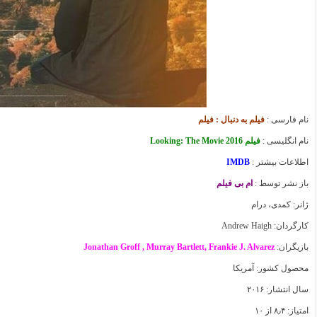
نام فارسی :
فیلم به دنبال : فیلم
نام انگلیسی :
فیلم Looking: The Movie 2016
اطلاعات بیشتر :
IMDB
باز نشر توسط :
ام بی فیلم
ژانر: کمدی، درام
کارگردان: Andrew Haigh
بازیگران:
Jonathan Groff , Murray Bartlett, Frankie J. Alvarez
محصول کشور: آمریکا
سال انتشار: ۲۰۱۶
امتیاز: ۸٫۴ از ۱۰