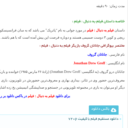
مدت زمان: ۹۰ دقیقه
خلاصه داستان فیلم به دنبال : فیلم :
داستان
فیلم به دنبال : فیلم
در مورد جوانی به نام “پاتریک” می باشد که به سان فرانسیسکو
ریچی و کوین ۳ دوست صمیمی هستند و دوباره فرصت این پیش آمده است که با هم باشند…
مختصر بیوگرافی جاناتان گروف بازیگر فیلم به دنبال : فیلم :
نام فارسی :
جاناتان گروف
نام انگلیسی :
Jonathan Drew Groff
جاناتان درو گروف (به انگلیسی: Jonathan Drew Groff) (زادهٔ ۲۶ مارس ۱۹۸۵) خواننده و بازیگر تئاتر، سینما و تلویزیون آمریکایی است.
معروف‌ترین حضور وی در تئاتر، بیداری بهاری و معروف‌ترین حضورش در تلویزیون، باز
دیگر او می‌توان به بازی در مجموعه تلویزیونی در جستجو و صداپیشگی انیمیشن یخ زده اشار
برای دانلود
فیلم به دنبال : فیلم
در باکس دانلود بر 
باکس دانلود
دانلود مستقیم فیلم با کیفیت 720p