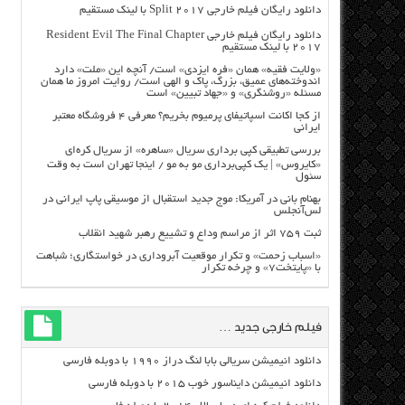
دانلود رایگان فیلم خارجی Split 2017 با لینک مستقیم
دانلود رایگان فیلم خارجی Resident Evil The Final Chapter
2017 با لینک مستقیم
«ولایت فقیه» همان «فره ایزدی» است/ آنچه این «ملت» دارد
اندوخته‌های عمیق، بزرگ، پاک و الهی است/ روایت امروز ما همان
مسئله «روشنگری» و «جهاد تبیین» است
از کجا اکانت اسپاتیفای پرمیوم بخریم؟ معرفی ۴ فروشگاه معتبر
ایرانی
بررسی تطبیقی کپی برداری سریال «ساهره» از سریال کره‌ای
«کایروس» | یک کپی‌برداری مو به مو / اینجا تهران است به وقت
سئول
بهنام بانی در آمریکا: موج جدید استقبال از موسیقی پاپ ایرانی در
لس‌آنجلس
ثبت ۷۵۹ اثر از مراسم وداع و تشییع رهبر شهید انقلاب
«اسباب زحمت» و تکرار موقعیت آبروداری در خواستگاری؛ شباهت
با «پایتخت۷» و چرخه تکرار
فیلم خارجی جدید …
دانلود انیمیشن سریالی بابا لنگ دراز ۱۹۹۰ با دوبله فارسی
دانلود انیمیشن دایناسور خوب ۲۰۱۵ با دوبله فارسی