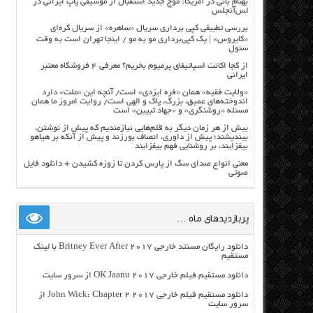
بهنام بانی در آمریکا: موج جدید استقبال از موسیقی پاپ ایرانی در
لس‌آنجلس
بررسی تطبیقی کپی برداری سریال «ساهره» از سریال کره‌ای
«کایروس» | یک کپی‌برداری مو به مو / اینجا تهران است به وقت
سئول
از کجا اکانت اسپاتیفای پرمیوم بخریم؟ معرفی ۴ فروشگاه معتبر
ایرانی
«ولایت فقیه» همان «فره ایزدی» است/ آنچه این «ملت» دارد
اندوخته‌های عمیق، بزرگ، پاک و الهی است/ روایت امروز ما همان
مسئله «روشنگری» و «جهاد تبیین» است
بیش از هر زمان دیگر به قلم‌هایی نیازمندیم که پیش از نوشتن،
بیندیشند؛ پیش از داوری، انصاف بورزند و پیش از آنکه بر هیاهو
بیفزایند، بر روشنایی فهم بیفزایند
معنی انواع صدای سگ از پارس کردن تا زوزه کشیدن + دانلود فایل
صوتی
پربازدیدهای ماه …
دانلود رایگان مسنتد خارجی Britney Ever After 2017 با لینک
مستقیم
دانلود مستقیم فیلم خارجی OK Jaanu 2017 از سرور سایت
دانلود مستقیم فیلم خارجی John Wick: Chapter 2 2017 از
سرور سایت