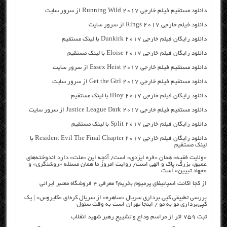
دانلود مستقیم فیلم خارجی Running Wild 2017 از سرور سایت
دانلود فیلم خارجی Rings 2017 از سرور سایت
دانلود رایگان فیلم خارجی Dunkirk 2017 با لینک مستقیم
دانلود رایگان فیلم خارجی Eloise 2017 با لینک مستقیم
دانلود مستقیم فیلم خارجی Essex Heist 2017 از سرور سایت
دانلود مستقیم فیلم خارجی Get the Girl 2017 از سرور سایت
دانلود رایگان فیلم خارجی iBoy 2017 با لینک مستقیم
دانلود مستقیم فیلم خارجی Justice League Dark 2017 از سرور سایت
دانلود رایگان فیلم خارجی Split 2017 با لینک مستقیم
دانلود رایگان فیلم خارجی Resident Evil The Final Chapter 2017 با
لینک مستقیم
«ولایت فقیه» همان «فره ایزدی» است/ آنچه این «ملت» دارد اندوخته‌های
عمیق، بزرگ، پاک و الهی است/ روایت امروز ما همان مسئله «روشنگری» و
«جهاد تبیین» است
از کجا اکانت اسپاتیفای پرمیوم بخریم؟ معرفی ۴ فروشگاه معتبر ایرانی
بررسی تطبیقی کپی برداری سریال «ساهره» از سریال کره‌ای «کایروس» | یک
کپی‌برداری مو به مو / اینجا تهران است به وقت سئول
ثبت ۷۵۹ اثر از مراسم وداع و تشییع رهبر شهید انقلاب