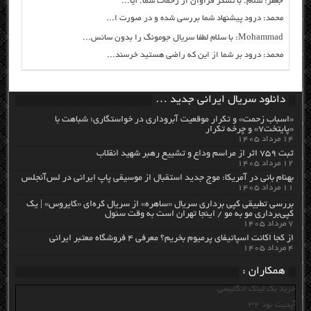
جعفر: سلام. با تشکر فراوان از زحمات شما. آیا...
محمد: درود پیشنهاد شما بررسی شده و در صورت ا...
Mohammad: با سلام لطفا سریال جومونگ را بدون سانس...
محمد: درود بر شما از این که راضی هستید خرسند...
دانلود سریال ایرانی جدید …
«اسباب زحمت» و تکرار موقعیت آبروداری در خواستگاری؛ شباهت با
«پایتخت۷» و چرخه تکرار
۱۴ مرداد ۱۴۰۵
ثبت ۷۵۹ اثر از مراسم وداع و تشییع رهبر شهید انقلاب
۱۲ مرداد ۱۴۰۵
بهنام بانی در آمریکا: موج جدید استقبال از موسیقی پاپ ایرانی در لس‌آنجلس
۱۱ مرداد ۱۴۰۵
بررسی تطبیقی کپی برداری سریال «ساهره» از سریال کره‌ای «کایروس» | یک
کپی‌برداری مو به مو / اینجا تهران است به وقت سئول
۷ مرداد ۱۴۰۵
از کجا اکانت اسپاتیفای پرمیوم بخریم؟ معرفی ۴ فروشگاه معتبر ایرانی
۴ مرداد ۱۴۰۵
همکاران :
خرید بک لینک انگلیسی
آپدیت نود 32