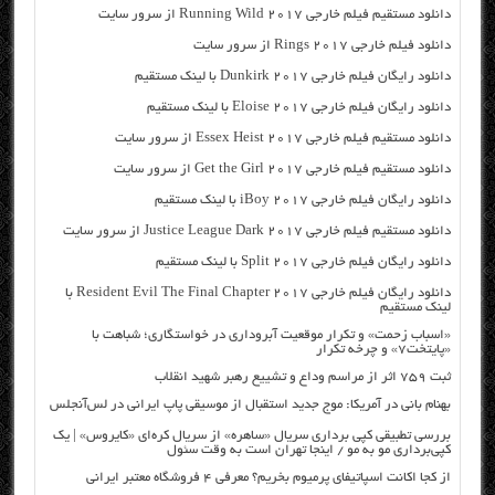
دانلود مستقیم فیلم خارجی Running Wild 2017 از سرور سایت
دانلود فیلم خارجی Rings 2017 از سرور سایت
دانلود رایگان فیلم خارجی Dunkirk 2017 با لینک مستقیم
دانلود رایگان فیلم خارجی Eloise 2017 با لینک مستقیم
دانلود مستقیم فیلم خارجی Essex Heist 2017 از سرور سایت
دانلود مستقیم فیلم خارجی Get the Girl 2017 از سرور سایت
دانلود رایگان فیلم خارجی iBoy 2017 با لینک مستقیم
دانلود مستقیم فیلم خارجی Justice League Dark 2017 از سرور سایت
دانلود رایگان فیلم خارجی Split 2017 با لینک مستقیم
دانلود رایگان فیلم خارجی Resident Evil The Final Chapter 2017 با
لینک مستقیم
«اسباب زحمت» و تکرار موقعیت آبروداری در خواستگاری؛ شباهت با
«پایتخت۷» و چرخه تکرار
ثبت ۷۵۹ اثر از مراسم وداع و تشییع رهبر شهید انقلاب
بهنام بانی در آمریکا: موج جدید استقبال از موسیقی پاپ ایرانی در لس‌آنجلس
بررسی تطبیقی کپی برداری سریال «ساهره» از سریال کره‌ای «کایروس» | یک
کپی‌برداری مو به مو / اینجا تهران است به وقت سئول
از کجا اکانت اسپاتیفای پرمیوم بخریم؟ معرفی ۴ فروشگاه معتبر ایرانی