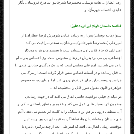
رضا عطاران، هانیه توسلی، محمدرضا شیرخانلو، شاهرخ فروتنیان، نگار
عابدی، افسانه چهره‌آزاد و…
خلاصه داستان فیلم ایرانی دهلیز:
شیوا (هانیه توسلی) پس از به زندان افتادن شوهرش (رضا عطاران) از
امیرعلی (محمدرضا شیرخانلو) پسرشان به سختی مراقبت می کند.
امیرعلی که حالا کلاس اول دبستان است با تصمیم مادرش و مددکار
اجتماعی، پی می برد پدرش در زندان محبوس است. وی احساس پدرانه او
را در می یابد. پدر امیرعلی معلمی است که در یک درگیری خیابانی فردی را
به قتل رسانده و در آستانه قصاص نفس قرار گرفته است. از مرگ می
هراسد و دوست دارد برای فرزندش پدری کند. اما اولیای دم، به خصوص
خواهر دو قلوی مقتول هنوز قاتل را نبخشیده اند…
در میانه ی فیلم، موقعیت خاصی اتفاق می افتد که در جهت رساندن
مضمون اثر، بسیار عالی عمل می کند و علاوه بر منطق داستانی حاکم بر
آن، منطقی درونی تر هم این داستانک را به کلیت اثر تعمیم می دهد تا آدم
های داستان و متعاقب آن ها، تماشاگر، به نتیجه ای درخور برسد؛ این
موقعیت زمانی اتفاق می افتد که امیرعلی، بعد از چند درگیری بامزه با