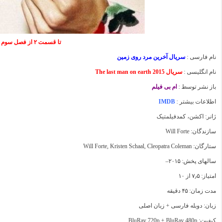
تا قسمت ۲ از فصل سوم درج شد
نام فارسی :
سریال آخرین مرد روی زمین
نام انگلیسی :
سریال The last man on earth 2015
باز نشر توسط :
ام بی فیلم
اطلاعات بیشتر :
IMDB
ژانر: اکشن، کمد
فیلم
تیک
سازندگان: Will Forte
ستارگان: Will Forte, Kristen Schaal, Cleopatra Coleman
سالهای پخش: ۲۰۱۵–
امتیاز: ۷٫۵ از ۱۰
مدت زمان: ۴۵ دقیقه
زبان: دوبله فارسی + زبان اصلی
کیفیت: BluRay 720p + BluRay 480p