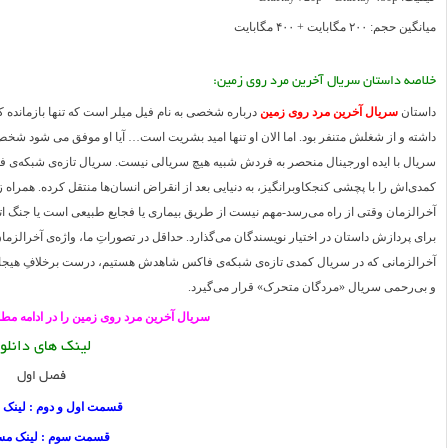
میانگین حجم: ۲۰۰ مگابایت + ۴۰۰ مگابایت
خلاصه داستان سریال آخرین مرد روی زمین:
داستان
سریال آخرین مرد روی زمین
درباره شخصی به نام فیل میلر است که تنها بازمانده ک
داشته و از شغلش متنفر بود. اما الان او تنها امید بشریت است… آیا او موفق می شود شخص د
سریال با ایده اورجینال منحصر به فردش شبیه هیچ سریالی نیست. سریال تازه‌ی شبکه‌ی ف
کمدی‌اش را با پچشی کنجکاوبرانگیز، به دنیایی بعد از انقراض انسان‌ها منتقل کرده. همراه 
آخرالزمان وقتی از راه می‌رسد-مهم نیست از طریق بیماری یا فجایع طبیعی است یا جنگ اتمی
برای پردازش داستان در اختیار نویسندگان می‌گذارد. حداقل در تصوراتِ ما، واژه‌ی آخرالزما
آخرالزمانی که در سریال کمدی تازه‌ی شبکه‌ی فاکس شاهدش هستیم، درست برخلافِ هیجان و 
و بی‌رحمی سریال «مردگان متحرک» قرار می‌گیرد.
سریال آخرین مرد روی زمین را در ادامه مطل
لینک های دانلو
فصل اول
قسمت اول و دوم : لینک 
قسمت سوم : لینک مس