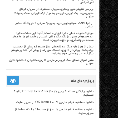
لس‌آنجلس
بررسی تطبیقی کپی برداری سریال «ساهره» از سریال کره‌ای
«کایروس» | یک کپی‌برداری مو به مو / اینجا تهران است به وقت
سئول
از کجا اکانت اسپاتیفای پرمیوم بخریم؟ معرفی ۴ فروشگاه معتبر
ایرانی
«ولایت فقیه» همان «فره ایزدی» است/ آنچه این «ملت» دارد
اندوخته‌های عمیق، بزرگ، پاک و الهی است/ روایت امروز ما همان
مسئله «روشنگری» و «جهاد تبیین» است
بیش از هر زمان دیگر به قلم‌هایی نیازمندیم که پیش از نوشتن،
بیندیشند؛ پیش از داوری، انصاف بورزند و پیش از آنکه بر هیاهو
بیفزایند، بر روشنایی فهم بیفزایند
معنی انواع صدای سگ از پارس کردن تا زوزه کشیدن + دانلود فایل
صوتی
پربازدیدهای ماه …
دانلود رایگان مسنتد خارجی Britney Ever After 2017 با لینک
مستقیم
دانلود مستقیم فیلم خارجی OK Jaanu 2017 از سرور سایت
دانلود مستقیم فیلم خارجی John Wick: Chapter 2 2017 از
سرور سایت