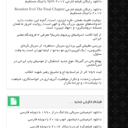
دانلود رایگان فیلم خارجی Split 2017 با لینک مستقیم
دانلود رایگان فیلم خارجی Resident Evil The Final Chapter
2017 با لینک مستقیم
«ولایت فقیه» همان «فره ایزدی» است/ آنچه این «ملت» دارد
اندوخته‌های عمیق، بزرگ، پاک و الهی است/ روایت امروز ما همان
مسئله «روشنگری» و «جهاد تبیین» است
از کجا اکانت اسپاتیفای پرمیوم بخریم؟ معرفی ۴ فروشگاه معتبر
ایرانی
بررسی تطبیقی کپی برداری سریال «ساهره» از سریال کره‌ای
«کایروس» | یک کپی‌برداری مو به مو / اینجا تهران است به وقت
سئول
بهنام بانی در آمریکا: موج جدید استقبال از موسیقی پاپ ایرانی در
لس‌آنجلس
ثبت ۷۵۹ اثر از مراسم وداع و تشییع رهبر شهید انقلاب
«اسباب زحمت» و تکرار موقعیت آبروداری در خواستگاری؛ شباهت
با «پایتخت۷» و چرخه تکرار
فیلم خارجی جدید …
دانلود انیمیشن سریالی بابا لنگ دراز ۱۹۹۰ با دوبله فارسی
دانلود انیمیشن دایناسور خوب ۲۰۱۵ با دوبله فارسی
دانلود فیلم کره ای دریا سالار ۲۰۱۴ با دوبله فارسی