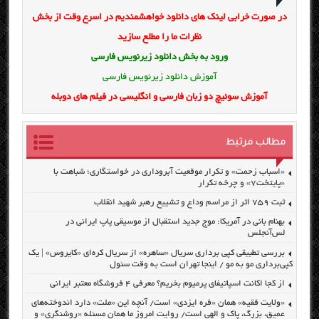
در صورت خرابی لینک های دانلود خواهشمندیم در اسرع وقت از بخش
نظرات ما را مطلع سازید
ورود به بخش
دانلود زیرنویس فارسی
آموزش دانلود زیرنویس فارسی
آموزش سوئیچ دو زبان فارسی و انگلیسی در فیلم های دوبله
مطالب مرتبط
«اسباب زحمت» و تکرار موقعیت آبروداری در خواستگاری؛ شباهت با
«پایتخت۷» و چرخه تکرار
ثبت ۷۵۹ اثر از مراسم وداع و تشییع رهبر شهید انقلاب
بهنام بانی در آمریکا: موج جدید استقبال از موسیقی پاپ ایرانی در
لس‌آنجلس
بررسی تطبیقی کپی برداری سریال «ساهره» از سریال کره‌ای «کایروس» | یک
کپی‌برداری مو به مو / اینجا تهران است به وقت سئول
از کجا اکانت اسپاتیفای پرمیوم بخریم؟ معرفی ۴ فروشگاه معتبر ایرانی
«ولایت فقیه» همان «فره ایزدی» است/ آنچه این «ملت» دارد اندوخته‌های
عمیق، بزرگ، پاک و الهی است/ روایت امروز ما همان مسئله «روشنگری» و