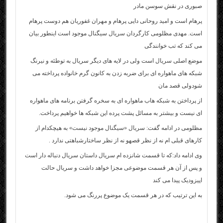
صبوری در نقش سوسن مادر
پرهام است و امید روحانی دایی پرهام و مهران غفوریان هم دوست پرهام
است. مهدی مظلومی کارگردان
سریال
سیگنال موجود است اینطور بیان
می کند که تب خوانندگی
موضع اصلی
سریال
است ولی در لایه های دیگر سریال به توطئه و نیرنگ
شبکه های ماهواره ای برای ضربه زدن به کانون گرم خانواده پرداخته می
شودولی قصد مان
از پرداختن به شبکه هاب ماهواره ای به سخره گرفتن برنامه های ماهواره
ای نیست و بیشتر به مسائل پشت پرده این شبکه ها خواهیم پرداخت.
مظلومی در ادامه گفت:
سریال «سیگنال موجود نیست»
به هیچکدام از
کارهای قبلی ام نه از نظر قصهو نه از نظر ساختارشباهتی ندارد .
وی ادامه داد:که تا قسمت شانزده ام سریال داستان سریال دنباله دار است
و پس از آن هر قسمت موضوعی مجزا خواهد داشت و سریال حالت
اپیزودیک پیدا می کند
به این ترتیب که در هر قسمت یک موضوع پررنگ می شود.