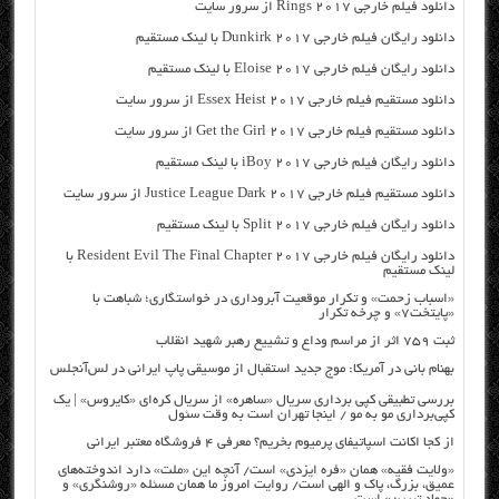
دانلود فیلم خارجی Rings 2017 از سرور سایت
دانلود رایگان فیلم خارجی Dunkirk 2017 با لینک مستقیم
دانلود رایگان فیلم خارجی Eloise 2017 با لینک مستقیم
دانلود مستقیم فیلم خارجی Essex Heist 2017 از سرور سایت
دانلود مستقیم فیلم خارجی Get the Girl 2017 از سرور سایت
دانلود رایگان فیلم خارجی iBoy 2017 با لینک مستقیم
دانلود مستقیم فیلم خارجی Justice League Dark 2017 از سرور سایت
دانلود رایگان فیلم خارجی Split 2017 با لینک مستقیم
دانلود رایگان فیلم خارجی Resident Evil The Final Chapter 2017 با
لینک مستقیم
«اسباب زحمت» و تکرار موقعیت آبروداری در خواستگاری؛ شباهت با
«پایتخت۷» و چرخه تکرار
ثبت ۷۵۹ اثر از مراسم وداع و تشییع رهبر شهید انقلاب
بهنام بانی در آمریکا: موج جدید استقبال از موسیقی پاپ ایرانی در لس‌آنجلس
بررسی تطبیقی کپی برداری سریال «ساهره» از سریال کره‌ای «کایروس» | یک
کپی‌برداری مو به مو / اینجا تهران است به وقت سئول
از کجا اکانت اسپاتیفای پرمیوم بخریم؟ معرفی ۴ فروشگاه معتبر ایرانی
«ولایت فقیه» همان «فره ایزدی» است/ آنچه این «ملت» دارد اندوخته‌های
عمیق، بزرگ، پاک و الهی است/ روایت امروز ما همان مسئله «روشنگری» و