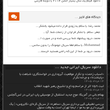
دانلود فیلم یک سال بسیار خشن ۲۰۱۴ با دوبله فارسی
دیدگاه های اخیر …
محمد رضا: با سلام به زودی قرار داده میشود باتشکر...
جعفر: سلام. با تشکر فراوان از زحمات شما. آیا...
محمد: درود پیشنهاد شما بررسی شده و در صورت ا...
Mohammad: با سلام لطفا سریال جومونگ را بدون سانس...
محمد: درود بر شما از این که راضی هستید خرسند...
دانلود سریال ایرانی جدید …
«اسباب زحمت» و تکرار موقعیت آبروداری در خواستگاری؛ شباهت با
«پایتخت۷» و چرخه تکرار
۱۴ مرداد ۱۴۰۵
ثبت ۷۵۹ اثر از مراسم وداع و تشییع رهبر شهید انقلاب
۱۲ مرداد ۱۴۰۵
بهنام بانی در آمریکا: موج جدید استقبال از موسیقی پاپ ایرانی در لس‌آنجلس
۱۱ مرداد ۱۴۰۵
بررسی تطبیقی کپی برداری سریال «ساهره» از سریال کره‌ای «کایروس» | یک
کپی‌برداری مو به مو / اینجا تهران است به وقت سئول