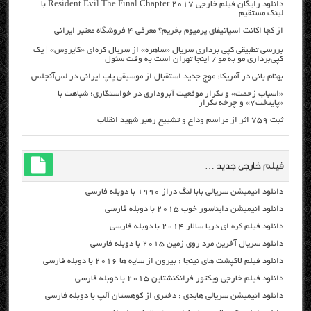
دانلود رایگان فیلم خارجی Resident Evil The Final Chapter 2017 با
لینک مستقیم
از کجا اکانت اسپاتیفای پرمیوم بخریم؟ معرفی ۴ فروشگاه معتبر ایرانی
بررسی تطبیقی کپی برداری سریال «ساهره» از سریال کره‌ای «کایروس» | یک
کپی‌برداری مو به مو / اینجا تهران است به وقت سئول
بهنام بانی در آمریکا: موج جدید استقبال از موسیقی پاپ ایرانی در لس‌آنجلس
«اسباب زحمت» و تکرار موقعیت آبروداری در خواستگاری؛ شباهت با
«پایتخت۷» و چرخه تکرار
ثبت ۷۵۹ اثر از مراسم وداع و تشییع رهبر شهید انقلاب
فیلم خارجی جدید …
دانلود انیمیشن سریالی بابا لنگ دراز ۱۹۹۰ با دوبله فارسی
دانلود انیمیشن دایناسور خوب ۲۰۱۵ با دوبله فارسی
دانلود فیلم کره ای دریا سالار ۲۰۱۴ با دوبله فارسی
دانلود سریال آخرین مرد روی زمین ۲۰۱۵ با دوبله فارسی
دانلود فیلم لاکپشت های نینجا : بیرون از سایه ها ۲۰۱۶ با دوبله فارسی
دانلود فیلم خارجی ویکتور فرانکنشتاین ۲۰۱۵ با دوبله فارسی
دانلود انیمیشن سریالی هایدی : دختری از کوهستان آلپ با دوبله فارسی