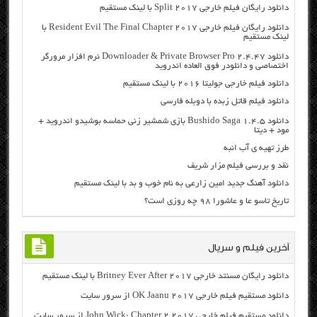
دانلود رایگان فیلم خارجی Split 2017 با لینک مستقیم
دانلود رایگان فیلم خارجی Resident Evil The Final Chapter 2017 با
لینک مستقیم
دانلود Downloader & Private Browser Pro 2.4.47 نرم افزار مرورگر
اختصاصی و دانلودر فوق العاده اندروید
دانلود فیلم خارجی جولیتا ۲۰۱۶ با لینک مستقیم
دانلود فیلم قاتل زبده با دوبله فارسی
دانلود Bushido Saga 1.4.5 بازی شمشیر زنی حماسه بوشیدو اندروید +
مود + دیتا
طرز تهیه ی آب انبه
نقد و بررسی فیلم مزار شریف
دانلود آهنگ جدید امین زارعی به نام خوب و بد با لینک مستقیم
تاریخ تاسو عا و عاشورا ۹۸ چه روزی است؟
آخرین فیلم و سریال
دانلود رایگان مسنتد خارجی Britney Ever After 2017 با لینک مستقیم
دانلود مستقیم فیلم خارجی OK Jaanu 2017 از سرور سایت
دانلود مستقیم فیلم خارجی John Wick: Chapter 2 2017 از سرور سایت