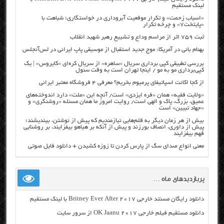
لینک مستقیم
«اسباب زحمت» و تکرار موقعیت آبروداری در خواستگاری؛ شباهت با
«پایتخت۷» و چرخه تکرار
ثبت ۷۵۹ اثر از مراسم وداع و تشییع رهبر شهید انقلاب
بهنام بانی در آمریکا: موج جدید استقبال از موسیقی پاپ ایرانی در لس‌آنجلس
بررسی تطبیقی کپی برداری سریال «ساهره» از سریال کره‌ای «کایروس» | یک
کپی‌برداری مو به مو / اینجا تهران است به وقت سئول
از کجا اکانت اسپاتیفای پرمیوم بخریم؟ معرفی ۴ فروشگاه معتبر ایرانی
«ولایت فقیه» همان «فره ایزدی» است/ آنچه این «ملت» دارد اندوخته‌های
عمیق، بزرگ، پاک و الهی است/ روایت امروز ما همان مسئله «روشنگری» و
«جهاد تبیین» است
بیش از هر زمان دیگر به قلم‌هایی نیازمندیم که پیش از نوشتن، بیندیشند؛
پیش از داوری، انصاف بورزند و پیش از آنکه بر هیاهو بیفزایند، بر روشنایی
فهم بیفزایند
معنی انواع صدای سگ از پارس کردن تا زوزه کشیدن + دانلود فایل صوتی
پربازدیدهای ماه …
دانلود رایگان مسنتد خارجی Britney Ever After 2017 با لینک مستقیم
دانلود مستقیم فیلم خارجی OK Jaanu 2017 از سرور سایت