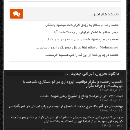
دیدگاه های اخیر …
محمد رضا: با سلام به زودی قرار داده میشود باتشکر...
جعفر: سلام. با تشکر فراوان از زحمات شما. آیا...
محمد: درود پیشنهاد شما بررسی شده و در صورت ا...
Mohammad: با سلام لطفا سریال جومونگ را بدون سانس...
محمد: درود بر شما از این که راضی هستید خرسند...
دانلود سریال ایرانی جدید …
«اسباب زحمت» و تکرار موقعیت آبروداری در خواستگاری؛ شباهت با
«پایتخت۷» و چرخه تکرار
۱۴ مرداد ۱۴۰۵
ثبت ۷۵۹ اثر از مراسم وداع و تشییع رهبر شهید انقلاب
۱۲ مرداد ۱۴۰۵
بهنام بانی در آمریکا: موج جدید استقبال از موسیقی پاپ ایرانی در لس‌آنجلس
۱۱ مرداد ۱۴۰۵
بررسی تطبیقی کپی برداری سریال «ساهره» از سریال کره‌ای «کایروس» | یک
کپی‌برداری مو به مو / اینجا تهران است به وقت سئول
۷ مرداد ۱۴۰۵