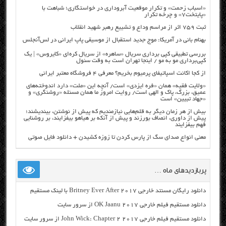
«اسباب زحمت» و تکرار موقعیت آبروداری در خواستگاری؛ شباهت با
«پایتخت۷» و چرخه تکرار
ثبت ۷۵۹ اثر از مراسم وداع و تشییع رهبر شهید انقلاب
بهنام بانی در آمریکا: موج جدید استقبال از موسیقی پاپ ایرانی در لس‌آنجلس
بررسی تطبیقی کپی برداری سریال «ساهره» از سریال کره‌ای «کایروس» | یک
کپی‌برداری مو به مو / اینجا تهران است به وقت سئول
از کجا اکانت اسپاتیفای پرمیوم بخریم؟ معرفی ۴ فروشگاه معتبر ایرانی
«ولایت فقیه» همان «فره ایزدی» است/ آنچه این «ملت» دارد اندوخته‌های
عمیق، بزرگ، پاک و الهی است/ روایت امروز ما همان مسئله «روشنگری» و
«جهاد تبیین» است
بیش از هر زمان دیگر به قلم‌هایی نیازمندیم که پیش از نوشتن، بیندیشند؛
پیش از داوری، انصاف بورزند و پیش از آنکه بر هیاهو بیفزایند، بر روشنایی
فهم بیفزایند
معنی انواع صدای سگ از پارس کردن تا زوزه کشیدن + دانلود فایل صوتی
پربازدیدهای ماه …
دانلود رایگان مسنتد خارجی Britney Ever After 2017 با لینک مستقیم
دانلود مستقیم فیلم خارجی OK Jaanu 2017 از سرور سایت
دانلود مستقیم فیلم خارجی John Wick: Chapter 2 2017 از سرور سایت