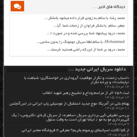
دیدگاه های اخیر …
محمد رضا: با سلام به زودی قرار داده میشود باتشکر...
جعفر: سلام. با تشکر فراوان از زحمات شما. آیا...
محمد: درود پیشنهاد شما بررسی شده و در صورت ا...
Mohammad: با سلام لطفا سریال جومونگ را بدون سانس...
محمد: درود بر شما از این که راضی هستید خرسند...
دانلود سریال ایرانی جدید …
«اسباب زحمت» و تکرار موقعیت آبروداری در خواستگاری؛ شباهت با
«پایتخت۷» و چرخه تکرار
۱۴ مرداد ۱۴۰۵
ثبت ۷۵۹ اثر از مراسم وداع و تشییع رهبر شهید انقلاب
۱۲ مرداد ۱۴۰۵
بهنام بانی در آمریکا: موج جدید استقبال از موسیقی پاپ ایرانی در لس‌آنجلس
۱۱ مرداد ۱۴۰۵
بررسی تطبیقی کپی برداری سریال «ساهره» از سریال کره‌ای «کایروس» | یک
کپی‌برداری مو به مو / اینجا تهران است به وقت سئول
۷ مرداد ۱۴۰۵
از کجا اکانت اسپاتیفای پرمیوم بخریم؟ معرفی ۴ فروشگاه معتبر ایرانی
۴ مرداد ۱۴۰۵