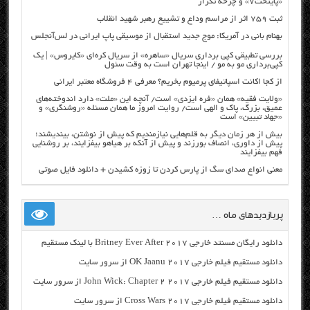
«پایتخت۷» و چرخه تکرار
ثبت ۷۵۹ اثر از مراسم وداع و تشییع رهبر شهید انقلاب
بهنام بانی در آمریکا: موج جدید استقبال از موسیقی پاپ ایرانی در لس‌آنجلس
بررسی تطبیقی کپی برداری سریال «ساهره» از سریال کره‌ای «کایروس» | یک
کپی‌برداری مو به مو / اینجا تهران است به وقت سئول
از کجا اکانت اسپاتیفای پرمیوم بخریم؟ معرفی ۴ فروشگاه معتبر ایرانی
«ولایت فقیه» همان «فره ایزدی» است/ آنچه این «ملت» دارد اندوخته‌های
عمیق، بزرگ، پاک و الهی است/ روایت امروز ما همان مسئله «روشنگری» و
«جهاد تبیین» است
بیش از هر زمان دیگر به قلم‌هایی نیازمندیم که پیش از نوشتن، بیندیشند؛
پیش از داوری، انصاف بورزند و پیش از آنکه بر هیاهو بیفزایند، بر روشنایی
فهم بیفزایند
معنی انواع صدای سگ از پارس کردن تا زوزه کشیدن + دانلود فایل صوتی
پربازدیدهای ماه …
دانلود رایگان مسنتد خارجی Britney Ever After 2017 با لینک مستقیم
دانلود مستقیم فیلم خارجی OK Jaanu 2017 از سرور سایت
دانلود مستقیم فیلم خارجی John Wick: Chapter 2 2017 از سرور سایت
دانلود مستقیم فیلم خارجی Cross Wars 2017 از سرور سایت