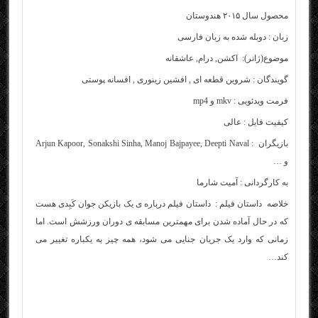
محصول سال ۲۰۱۵ هندوستان
زبان : دوبله شده به زبان فارسی
موضوع(ژانر): اکشن, درام, عاشقانه
گویندگان : شروین قطعه ای , افشین زینوری , افسانه پوستی
فرمت ویدئویی : mkv و mp4
کیفیت فایل : عالی
بازیگران : Arjun Kapoor, Sonakshi Sinha, Manoj Bajpayee, Deepti Naval
و …
به کارگردانی : آمیت شارما
خلاصه داستان فیلم : داستان فیلم درباره ی یک بازیکن جوان کَبِدی هست
که در حال آماده شدن برای مهمترین مسابقه ی دوران ورزشش است. اما
زمانی که وارد یک جریان جنایی می شود، همه چیز به یکباره تغییر می
کند…