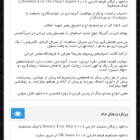
دانلود رایگان فیلم خارجی Resident Evil The Final Chapter 2017 با
لینک مستقیم
«اسباب زحمت» و تکرار موقعیت آبروداری در خواستگاری؛ شباهت با
«پایتخت۷» و چرخه تکرار
ثبت ۷۵۹ اثر از مراسم وداع و تشییع رهبر شهید انقلاب
بهنام بانی در آمریکا: موج جدید استقبال از موسیقی پاپ ایرانی در لس‌آنجلس
بررسی تطبیقی کپی برداری سریال «ساهره» از سریال کره‌ای «کایروس» | یک
کپی‌برداری مو به مو / اینجا تهران است به وقت سئول
از کجا اکانت اسپاتیفای پرمیوم بخریم؟ معرفی ۴ فروشگاه معتبر ایرانی
«ولایت فقیه» همان «فره ایزدی» است/ آنچه این «ملت» دارد اندوخته‌های
عمیق، بزرگ، پاک و الهی است/ روایت امروز ما همان مسئله «روشنگری» و
«جهاد تبیین» است
بیش از هر زمان دیگر به قلم‌هایی نیازمندیم که پیش از نوشتن، بیندیشند؛
پیش از داوری، انصاف بورزند و پیش از آنکه بر هیاهو بیفزایند، بر روشنایی
فهم بیفزایند
معنی انواع صدای سگ از پارس کردن تا زوزه کشیدن + دانلود فایل صوتی
پربازدیدهای ماه …
دانلود رایگان مسنتد خارجی Britney Ever After 2017 با لینک مستقیم
دانلود مستقیم فیلم خارجی OK Jaanu 2017 از سرور سایت