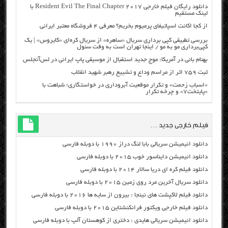
دانلود رایگان فیلم خارجی Resident Evil The Final Chapter 2017 با
لینک مستقیم
از کجا اکانت اسپاتیفای پرمیوم بخریم؟ معرفی ۴ فروشگاه معتبر ایرانی
بررسی تطبیقی کپی برداری سریال «ساهره» از سریال کره‌ای «کایروس» | یک
کپی‌برداری مو به مو / اینجا تهران است به وقت سئول
بهنام بانی در آمریکا: موج جدید استقبال از موسیقی پاپ ایرانی در لس‌آنجلس
ثبت ۷۵۹ اثر از مراسم وداع و تشییع رهبر شهید انقلاب
«اسباب زحمت» و تکرار موقعیت آبروداری در خواستگاری؛ شباهت با
«پایتخت۷» و چرخه تکرار
فیلم خارجی جدید …
دانلود انیمیشن سریالی بابا لنگ دراز ۱۹۹۰ با دوبله فارسی
دانلود انیمیشن دایناسور خوب ۲۰۱۵ با دوبله فارسی
دانلود فیلم کره ای دریا سالار ۲۰۱۴ با دوبله فارسی
دانلود سریال آخرین مرد روی زمین ۲۰۱۵ با دوبله فارسی
دانلود فیلم لاکپشت های نینجا : بیرون از سایه ها ۲۰۱۶ با دوبله فارسی
دانلود فیلم خارجی ویکتور فرانکنشتاین ۲۰۱۵ با دوبله فارسی
دانلود انیمیشن سریالی هایدی : دختری از کوهستان آلپ با دوبله فارسی