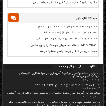
دانلود فیلم یک سال بسیار خشن ۲۰۱۴ با دوبله فارسی
دیدگاه های اخیر …
محمد رضا: با سلام به زودی قرار داده میشود باتشکر...
جعفر: سلام. با تشکر فراوان از زحمات شما. آیا...
محمد: درود پیشنهاد شما بررسی شده و در صورت ا...
Mohammad: با سلام لطفا سریال جومونگ را بدون سانس...
محمد: درود بر شما از این که راضی هستید خرسند...
دانلود سریال ایرانی جدید …
«اسباب زحمت» و تکرار موقعیت آبروداری در خواستگاری؛ شباهت با
«پایتخت۷» و چرخه تکرار
۱۴ مرداد ۱۴۰۵
ثبت ۷۵۹ اثر از مراسم وداع و تشییع رهبر شهید انقلاب
۱۲ مرداد ۱۴۰۵
بهنام بانی در آمریکا: موج جدید استقبال از موسیقی پاپ ایرانی در لس‌آنجلس
۱۱ مرداد ۱۴۰۵
بررسی تطبیقی کپی برداری سریال «ساهره» از سریال کره‌ای «کایروس» | یک
کپی‌برداری مو به مو / اینجا تهران است به وقت سئول