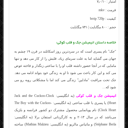
امتیاز : ۷٫۰/۱۰
فرمت : mkv
کیفیت : brrip 720p
حجم : ۸۰۰ مگابایت | ۷۴۱ مگابایت
خلاصه داستان انیمیشن جک و قلب کوکی:
“جک” نام پسری است که در سردترین روز اسکاتلند در قرن ۱۹ چشم به
جهان می گشاید اما به علت سرمای زیاد، قلبش را از کار می دهد و تنها
مامایی که در آنجا حضور داشته قلب او را با ساعتی زنگدار و فاخته عوض
می کند و این کار باعث می شود تا او به زندگی خود بتواند ادامه می دهد.
جک تحت مراقبت “مادلین” زندگی می کند اما با مشکلاتی روبه رو می
شود که…
انیمیشن جک و قلب کوکی
(به انگلیسی: Jack and the Cuckoo-Clock
Heart) یا پسری با قلب ساعتی (به انگلیسی: The Boy with the Cuckoo-
Clock Heart) نام پویانمایی محصول مشترک دو کشور فرانسه و بلژیک
می‌باشد که در سال ۲۰۱۳ و به کارگردانی استفان برلا (به انگلیسی:
Stéphane Berla) و ماتیاس مالزیو (به انگلیسی: Mathias Malzieu) ساخته