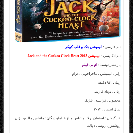
نام فارسی :
انیمیشن جک و قلب کوکی
نام انگلیسی :
انیمیشن Jack and the Cuckoo Clock Heart 2013
باز نشر توسط :
ام بی فیلم
ژانر : انیمیشن ، ماجراجویی ، درام
زمان : ۹۴ دقیقه
زبان : دوبله فارسی
محصول : فرانسه ، بلژیک
سال انتشار : ۲۰۱۳
کارگردان : استفان برلا ، ماتیاس مالزی
فیلم
اپیشگان : ماتیاس مالزیو ، ژان
روشفور ، روسی د پالما