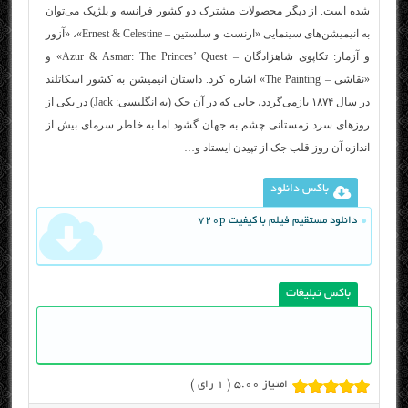
شده است. از دیگر محصولات مشترک دو کشور فرانسه و بلژیک می‌توان
به انیمیشن‌های سینمایی «ارنست و سلستین – Ernest & Celestine»، «آزور
و آزمار: تکاپوی شاهزادگان – Azur & Asmar: The Princes’ Quest» و
«نقاشی – The Painting» اشاره کرد. داستان انیمیشن به کشور اسکاتلند
در سال ۱۸۷۴ بازمی‌گردد، جایی که در آن جک (به انگلیسی: Jack) در یکی از
روزهای سرد زمستانی چشم به جهان گشود اما به خاطر سرمای بیش از
اندازه آن روز قلب جک از تپیدن ایستاد و…
باکس دانلود
دانلود مستقیم فیلم با کیفیت 720p
باکس تبلیغات
امتیاز 5.00 (
1
رای )