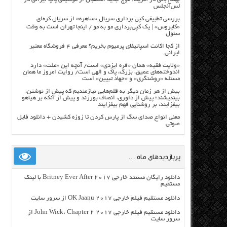
لس‌آنجلس
بررسی تطبیقی کپی برداری سریال «ساهره» از سریال کره‌ای
«کایروس» | یک کپی‌برداری مو به مو / اینجا تهران است به وقت
سئول
از کجا اکانت اسپاتیفای پرمیوم بخریم؟ معرفی ۴ فروشگاه معتبر
ایرانی
«ولایت فقیه» همان «فره ایزدی» است/ آنچه این «ملت» دارد
اندوخته‌های عمیق، بزرگ، پاک و الهی است/ روایت امروز ما همان
مسئله «روشنگری» و «جهاد تبیین» است
بیش از هر زمان دیگر به قلم‌هایی نیازمندیم که پیش از نوشتن،
بیندیشند؛ پیش از داوری، انصاف بورزند و پیش از آنکه بر هیاهو
بیفزایند، بر روشنایی فهم بیفزایند
معنی انواع صدای سگ از پارس کردن تا زوزه کشیدن + دانلود فایل
صوتی
پربازدیدهای ماه …
دانلود رایگان مسنتد خارجی Britney Ever After 2017 با لینک
مستقیم
دانلود مستقیم فیلم خارجی OK Jaanu 2017 از سرور سایت
دانلود مستقیم فیلم خارجی John Wick: Chapter 2 2017 از
سرور سایت