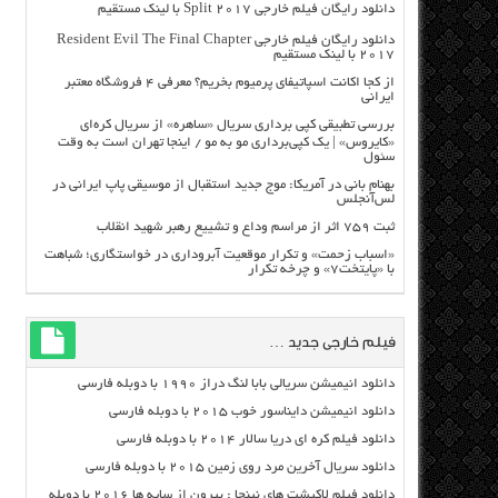
دانلود رایگان فیلم خارجی Split 2017 با لینک مستقیم
دانلود رایگان فیلم خارجی Resident Evil The Final Chapter
2017 با لینک مستقیم
از کجا اکانت اسپاتیفای پرمیوم بخریم؟ معرفی ۴ فروشگاه معتبر
ایرانی
بررسی تطبیقی کپی برداری سریال «ساهره» از سریال کره‌ای
«کایروس» | یک کپی‌برداری مو به مو / اینجا تهران است به وقت
سئول
بهنام بانی در آمریکا: موج جدید استقبال از موسیقی پاپ ایرانی در
لس‌آنجلس
ثبت ۷۵۹ اثر از مراسم وداع و تشییع رهبر شهید انقلاب
«اسباب زحمت» و تکرار موقعیت آبروداری در خواستگاری؛ شباهت
با «پایتخت۷» و چرخه تکرار
فیلم خارجی جدید …
دانلود انیمیشن سریالی بابا لنگ دراز ۱۹۹۰ با دوبله فارسی
دانلود انیمیشن دایناسور خوب ۲۰۱۵ با دوبله فارسی
دانلود فیلم کره ای دریا سالار ۲۰۱۴ با دوبله فارسی
دانلود سریال آخرین مرد روی زمین ۲۰۱۵ با دوبله فارسی
دانلود فیلم لاکپشت های نینجا : بیرون از سایه ها ۲۰۱۶ با دوبله