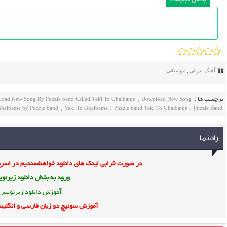
باکس تبلیغات
آهنگ ایرانی
موسیقی
,
oad New Song By Puzzle band Called Yeki To Ghalbame
Download New Song
برچسب ها :
,
Ghalbame by Puzzle band
Yeki To Ghalbame
Puzzle band Yeki To Ghalbame
Puzzle Band
,
,
,
راهنما
در صورت خرابی لینک های دانلود خواهشمندیم در اسرع 
ورود به بخش
دانلود زیرن
آموزش دانلود زیرنویس
آموزش سوئیچ دو زبان فارسی و انگلیس