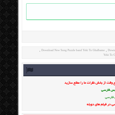
Download New Song Puzzle band Yeki To Ghalbame
Downl
,
,
Yeki To 
وقت از بخش نظرات ما را مطلع سازید
ویس فارسی
 فارسی
ی در فیلم های دوبله