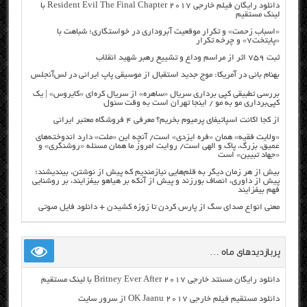
دانلود رایگان فیلم خارجی Resident Evil The Final Chapter 2017 با
لینک مستقیم
«اسباب زحمت» و تکرار موقعیت آبروداری در خواستگاری؛ شباهت با
«پایتخت۷» و چرخه تکرار
ثبت ۷۵۹ اثر از مراسم وداع و تشییع رهبر شهید انقلاب
بهنام بانی در آمریکا: موج جدید استقبال از موسیقی پاپ ایرانی در لس‌آنجلس
بررسی تطبیقی کپی برداری سریال «ساهره» از سریال کره‌ای «کایروس» | یک
کپی‌برداری مو به مو / اینجا تهران است به وقت سئول
از کجا اکانت اسپاتیفای پرمیوم بخریم؟ معرفی ۴ فروشگاه معتبر ایرانی
«ولایت فقیه» همان «فره ایزدی» است/ آنچه این «ملت» دارد اندوخته‌های
عمیق، بزرگ، پاک و الهی است/ روایت امروز ما همان مسئله «روشنگری» و
«جهاد تبیین» است
بیش از هر زمان دیگر به قلم‌هایی نیازمندیم که پیش از نوشتن، بیندیشند؛
پیش از داوری، انصاف بورزند و پیش از آنکه بر هیاهو بیفزایند، بر روشنایی
فهم بیفزایند
معنی انواع صدای سگ از پارس کردن تا زوزه کشیدن + دانلود فایل صوتی
پربازدیدهای ماه …
دانلود رایگان مسنتد خارجی Britney Ever After 2017 با لینک مستقیم
دانلود مستقیم فیلم خارجی OK Jaanu 2017 از سرور سایت