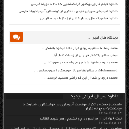
دانلود فیلم خارجی ویکتور فرانکنشتاین ۲۰۱۵ با دوبله فارسی
دانلود انیمیشن سریالی هایدی : دختری از کوهستان آلپ با دوبله فارسی
دانلود فیلم یک سال بسیار خشن ۲۰۱۴ با دوبله فارسی
دیدگاه های اخیر …
محمد رضا: با سلام به زودی قرار داده میشود باتشکر...
جعفر: سلام. با تشکر فراوان از زحمات شما. آیا...
محمد: درود پیشنهاد شما بررسی شده و در صورت ا...
Mohammad: با سلام لطفا سریال جومونگ را بدون سانس...
محمد: درود بر شما از این که راضی هستید خرسند...
دانلود سریال ایرانی جدید …
«اسباب زحمت» و تکرار موقعیت آبروداری در خواستگاری؛ شباهت با
«پایتخت۷» و چرخه تکرار
۱۴ مرداد ۱۴۰۵
ثبت ۷۵۹ اثر از مراسم وداع و تشییع رهبر شهید انقلاب
۱۲ مرداد ۱۴۰۵