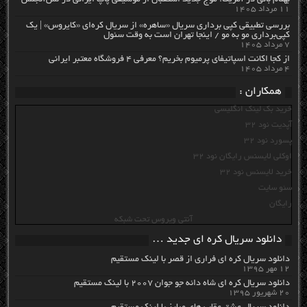
بهنام بانی در آمریکا: موج جدید استقبال از موسیقی پاپ ایرانی در لس‌آنجلس
۱۱ مرداد ۱۴۰۵
بررسی تطبیقی کپی برداری سریال «ساهره» از سریال کره‌ای «کایروس» | یک
کپی‌برداری مو به مو / اینجا تهران است به وقت سئول
۷ مرداد ۱۴۰۵
از کجا اکانت اسپاتیفای پرمیوم بخریم؟ معرفی ۴ فروشگاه معتبر ایرانی
۴ مرداد ۱۴۰۵
همکاران :
خرید بک لینک انگلیسی
آپدیت نود 32
پسورد نود 32
اوکلی لایسنس رایگان نود 32
خرید لایسنس نود 32
سئو سایت
رایگان
آنتی ویروس تحت شبکه
دانلود سریال کره ای جدید …
دانلود سریال کره ای فراری از قصر با لینک مستقیم
۱۲ مهر ۱۳۹۵
دانلود سریال کره ای شاه دائه جو جوان ۲۰۰۷ با لینک مستقیم
۲۰ شهریور ۱۳۹۵