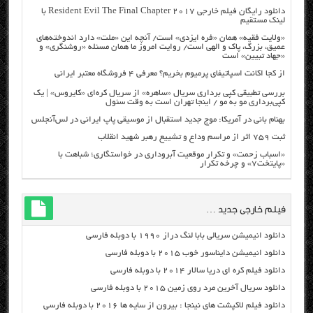
دانلود رایگان فیلم خارجی Resident Evil The Final Chapter 2017 با
لینک مستقیم
«ولایت فقیه» همان «فره ایزدی» است/ آنچه این «ملت» دارد اندوخته‌های
عمیق، بزرگ، پاک و الهی است/ روایت امروز ما همان مسئله «روشنگری» و
«جهاد تبیین» است
از کجا اکانت اسپاتیفای پرمیوم بخریم؟ معرفی ۴ فروشگاه معتبر ایرانی
بررسی تطبیقی کپی برداری سریال «ساهره» از سریال کره‌ای «کایروس» | یک
کپی‌برداری مو به مو / اینجا تهران است به وقت سئول
بهنام بانی در آمریکا: موج جدید استقبال از موسیقی پاپ ایرانی در لس‌آنجلس
ثبت ۷۵۹ اثر از مراسم وداع و تشییع رهبر شهید انقلاب
«اسباب زحمت» و تکرار موقعیت آبروداری در خواستگاری؛ شباهت با
«پایتخت۷» و چرخه تکرار
فیلم خارجی جدید …
دانلود انیمیشن سریالی بابا لنگ دراز ۱۹۹۰ با دوبله فارسی
دانلود انیمیشن دایناسور خوب ۲۰۱۵ با دوبله فارسی
دانلود فیلم کره ای دریا سالار ۲۰۱۴ با دوبله فارسی
دانلود سریال آخرین مرد روی زمین ۲۰۱۵ با دوبله فارسی
دانلود فیلم لاکپشت های نینجا : بیرون از سایه ها ۲۰۱۶ با دوبله فارسی