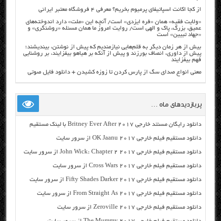
از کجا اکانت اسپاتیفای پرمیوم بخریم؟ معرفی ۴ فروشگاه معتبر ایرانی
«ولایت فقیه» همان «فره ایزدی» است/ آنچه این «ملت» دارد اندوخته‌های
عمیق، بزرگ، پاک و الهی است/ روایت امروز ما همان مسئله «روشنگری» و
«جهاد تبیین» است
بیش از هر زمان دیگر به قلم‌هایی نیازمندیم که پیش از نوشتن، بیندیشند؛
پیش از داوری، انصاف بورزند و پیش از آنکه بر هیاهو بیفزایند، بر روشنایی
فهم بیفزایند
معنی انواع صدای سگ از پارس کردن تا زوزه کشیدن + دانلود فایل صوتی
پربازدیدهای ماه …
دانلود رایگان مسنتد خارجی Britney Ever After 2017 با لینک مستقیم
دانلود مستقیم فیلم خارجی OK Jaanu 2017 از سرور سایت
دانلود مستقیم فیلم خارجی John Wick: Chapter 2 2017 از سرور سایت
دانلود مستقیم فیلم خارجی Cross Wars 2017 از سرور سایت
دانلود مستقیم فیلم خارجی Fifty Shades Darker 2017 از سرور سایت
دانلود مستقیم فیلم خارجی From Straight As 2017 از سرور سایت
دانلود مستقیم فیلم خارجی Zeroville 2017 از سرور سایت