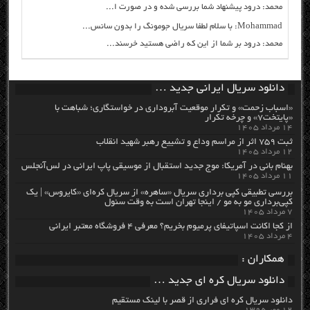
محمد: درود پیشنهاد شما بررسی شده و در صورت ا...
Mohammad: با سلام لطفا سریال جومونگ را بدون سانس...
محمد: درود بر شما از این که راضی هستید خرسند...
دانلود سریال ایرانی جدید …
«اسباب زحمت» و تکرار موقعیت آبروداری در خواستگاری؛ شباهت با
«پایتخت۷» و چرخه تکرار
۱۴ مرداد ۱۴۰۵
ثبت ۷۵۹ اثر از مراسم وداع و تشییع رهبر شهید انقلاب
۱۲ مرداد ۱۴۰۵
بهنام بانی در آمریکا: موج جدید استقبال از موسیقی پاپ ایرانی در لس‌آنجلس
۱۱ مرداد ۱۴۰۵
بررسی تطبیقی کپی برداری سریال «ساهره» از سریال کره‌ای «کایروس» | یک
کپی‌برداری مو به مو / اینجا تهران است به وقت سئول
۷ مرداد ۱۴۰۵
از کجا اکانت اسپاتیفای پرمیوم بخریم؟ معرفی ۴ فروشگاه معتبر ایرانی
۴ مرداد ۱۴۰۵
همکاران :
دانلود سریال کره ای جدید …
دانلود سریال کره ای فراری از قصر با لینک مستقیم